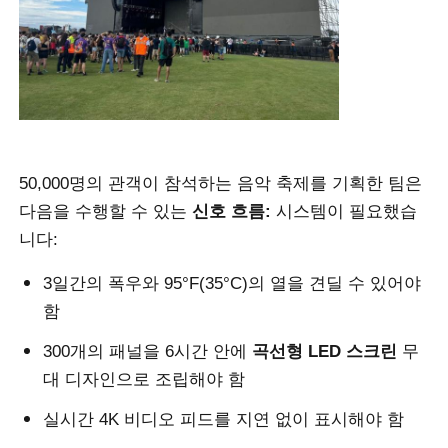
VR 쇼
회사 소개
50,000명의 관객이 참석하는 음악 축제를 기획한 팀은
공장 견학
다음을 수행할 수 있는
신호 흐름:
시스템이 필요했습
니다:
품질 관리
3일간의 폭우와 95°F(35°C)의 열을 견딜 수 있어야
함
문의하기
300개의 패널을 6시간 안에
곡선형 LED 스크린
무
뉴스
대 디자인으로 조립해야 함
실시간 4K 비디오 피드를 지연 없이 표시해야 함
사례