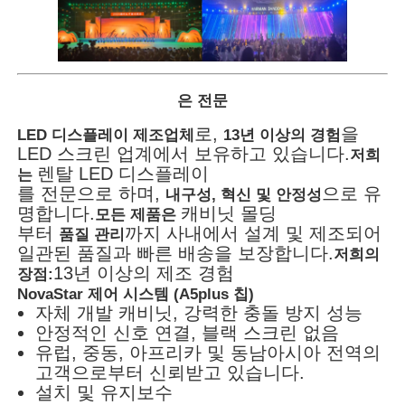
은 전문
로,
을
LED 디스플레이 제조업체
13년 이상의 경험
LED 스크린 업계에서 보유하고 있습니다.
저희
렌탈 LED 디스플레이
는
를 전문으로 하며,
으로 유
내구성, 혁신 및 안정성
명합니다.
캐비닛 몰딩
모든 제품은
부터
까지 사내에서 설계 및 제조되어
품질 관리
일관된 품질과 빠른 배송을 보장합니다.
저희의
13년 이상의 제조 경험
장점:
NovaStar 제어 시스템 (A5plus 칩)
자체 개발 캐비닛, 강력한 충돌 방지 성능
안정적인 신호 연결, 블랙 스크린 없음
유럽, 중동, 아프리카 및 동남아시아 전역의
고객으로부터 신뢰받고 있습니다.
설치 및 유지보수