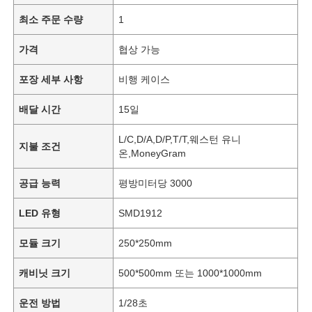
최소 주문 수량
1
가격
협상 가능
포장 세부 사항
비행 케이스
배달 시간
15일
L/C,D/A,D/P,T/T,웨스턴 유니
지불 조건
온,MoneyGram
공급 능력
평방미터당 3000
LED 유형
SMD1912
모듈 크기
250*250mm
캐비닛 크기
500*500mm 또는 1000*1000mm
운전 방법
1/28초