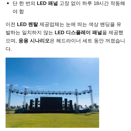
단 한 번의
LED 패널
고장 없이 하루 18시간 작동해
야 함
견적 요청
이전
LED 렌탈
제공업체는 눈에 띄는 색상 밴딩을 유
발하는 일치하지 않는
LED 디스플레이 패널
을 제공했
LED 비디오 월 디스플레이
으며,
응용 시나리오
은 헤드라이너 세트 동안 꺼졌습니
다.
LED 디스플레이 화면
연주회는 스크린을 이끌었습니다
스테이지 LED 화면 임대
COB LED 비디오 월
투명한 LED 디스플레이