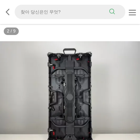
3
/
9