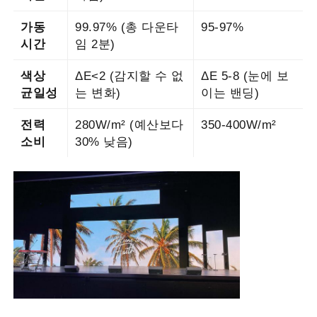
가동
99.97% (총 다운타
95-97%
시간
임 2분)
색상
ΔE<2 (감지할 수 없
ΔE 5-8 (눈에 보
균일성
는 변화)
이는 밴딩)
전력
280W/m² (예산보다
350-400W/m²
소비
30% 낮음)