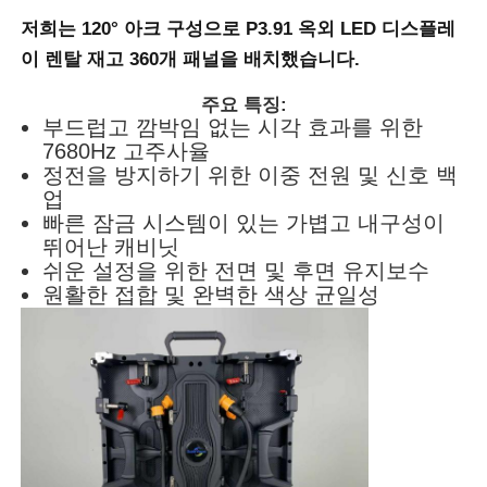
저희는 120° 아크 구성으로
P3.91 옥외 LED 디스플레
SMD LED 화면
이
렌탈 재고 360개 패널을 배치했습니다.
주요 특징:
야외 LED 디스플레이 보드
부드럽고 깜박임 없는 시각 효과를 위한
7680Hz 고주사율
정전을 방지하기 위한 이중 전원 및 신호 백
옥외 지도된 ​​게시판
업
빠른 잠금 시스템이 있는 가볍고 내구성이
뛰어난 캐비닛
쉬운 설정을 위한 전면 및 후면 유지보수
원활한 접합 및 완벽한 색상 균일성