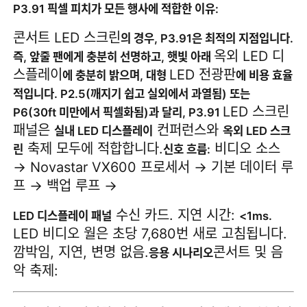
P3.91 픽셀 피치가 모든 행사에 적합한 이유:
콘서트 LED 스크린
의 경우, P3.91은 최적의 지점입니다.
옥외 LED 디
즉, 앞줄 팬에게 충분히 선명하고, 햇빛 아래
스플레이
LED 전광판
에 충분히 밝으며, 대형
에 비용 효율
적입니다. P2.5(깨지기 쉽고 실외에서 과열됨) 또는
LED 스크린
P6(30ft 미만에서 픽셀화됨)과 달리, P3.91
패널은
컨퍼런스와
실내 LED 디스플레이
옥외 LED 스크
축제 모두에 적합합니다.
비디오 소스
린
신호 흐름:
→ Novastar VX600 프로세서 → 기본 데이터 루
프 → 백업 루프 →
수신 카드. 지연 시간:
LED 디스플레이 패널
<1ms.
LED 비디오 월은 초당 7,680번 새로 고침됩니다.
깜박임, 지연, 변명 없음.
콘서트 및 음
응용 시나리오
악 축제: