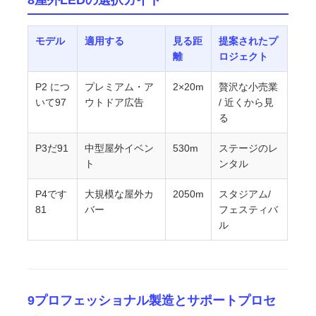
8屋外LEDの選択ガイド
モデル
適用する
見る距
提案されたプ
離
ロジェクト
P2 につ
プレミアム・ア
2×20m
贅沢な小売業
いて97
ウトドア広告
/ 近くから見
る
P3だ91
中型屋外イベン
530m
ステージのレ
ト
ンタル
P4です
大規模な屋外カ
2050m
スタジアム/
81
バー
フェスティバ
ル
9プロフェッショナル製造とサポートプロセ