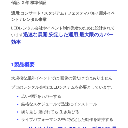
保証: 2 年 標準保証
適用:コンサート / スタジアム / フェスティバル / 屋外イベ
VRショー
ント / レンタル事業
LEDレンタル会社やイベント制作業者のために設計されて
迅速な展開,安定した運用,最大限のカバー
私たちについて
います
効率
工場見学
1製品概要
品質管理
大規模な屋外イベントでは 画像の質だけではありません
プロのレンタル会社はLEDシステムを必要としています.
お問い合わせ
広い視野をカバーする
厳格なスケジュールで迅速にインストール
ニュース
繰り返し 運ばれても 生き延びる
ライブパフォーマンス中に安定した動作を維持する
ケース