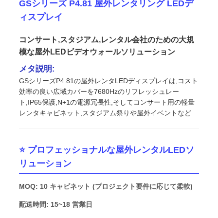
GSシリーズ P4.81 屋外レンタリング LEDデ
ィスプレイ
コンサート,スタジアム,レンタル会社のための大規
模な屋外LEDビデオウォールソリューション
メタ説明:
GSシリーズP4.81の屋外レンタLEDディスプレイは,コスト
効率の良い広域カバーを7680Hzのリフレッシュレー
ト,IP65保護,N+1の電源冗長性,そしてコンサート用の軽量
レンタキャビネット,スタジアム祭りや屋外イベントなど
⭐ プロフェッショナルな屋外レンタルLEDソ
ホーム
リューション
製品
MOQ: 10 キャビネット (プロジェクト要件に応じて柔軟)
配送時間: 15~18 営業日
動画