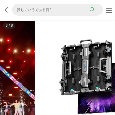
3
/
8