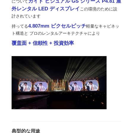
ガイド ビジュアル GS シリーズ P4.81 屋
について
外レンタル LED ディスプレイ
この環境のために設
引金 を 求め て ください
計されています
4.807mm ピクセルピッチ
持ってる
軽量なキャビネッ
ト構造と プロのレンタルアーキテクチャにより
LED ビデオウォールディスプレイ
覆盖面 + 信頼性 + 投資効率
LEDディスプレイ画面
コンサートLEDスクリーン
ステージLEDスクリーンレンタル
コブLEDビデオ壁
透明なLEDディスプレイ
典型的な用途