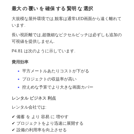
最大 の 覆い を 確保 する 賢明 な 選択
大規模な屋外環境では,観客は通常LED画面から遠く離れて
います.
長い視距離では,超微細なピクセルピッチは必ずしも追加の
可視値を提供しません.
P4.81 は次のように示しています.
費用効率
平方メートルあたりコストが下がる
プロジェクトの収益率が高い
控えめな予算でより大きな画面カバー
レンタル ビジネス 利点
レンタル会社では:
✔ 備蓄 を より 容易 に 増やす
✔ プロジェクトをより迅速に展開する
✔ 設備の利用率を向上させる