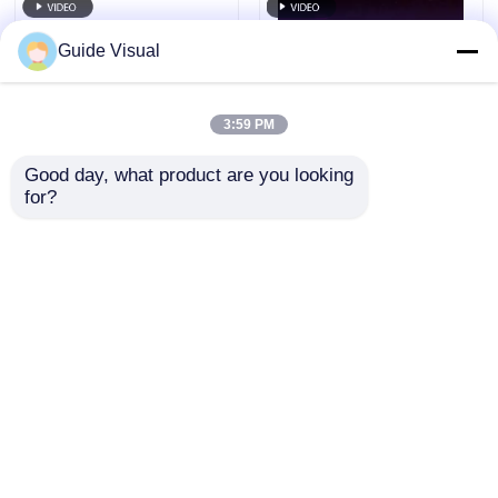
Guide Visual
3:59 PM
Good day, what product are you looking 
for?
7680Hzリフレッシュ
ガイド ビジュアル GS
レート IP65 防水LED
シリーズ P2.97 屋外レ
ビデオウォール プロフ
ンタル LED ディスプ
ェッショナルイベント
レイ 5000nit IP65 デジ
お問い合わせを送信
お問い合わせを送信
用 鋳型アルミキャビネ
タルサイネー
ット
ジ,7680Hz デュアルバ
ックアップ
ホーム
企業情報
お問い合わせ
Desktop Site
地図
プライバシーポリシー規約