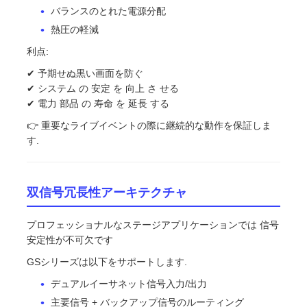
バランスのとれた電源分配
熱圧の軽減
利点:
✔ 予期せぬ黒い画面を防ぐ
✔ システム の 安定 を 向上 さ せる
✔ 電力 部品 の 寿命 を 延長 する
👉 重要なライブイベントの際に継続的な動作を保証しま
す.
双信号冗長性アーキテクチャ
プロフェッショナルなステージアプリケーションでは 信号
安定性が不可欠です
GSシリーズは以下をサポートします.
デュアルイーサネット信号入力/出力
主要信号 + バックアップ信号のルーティング