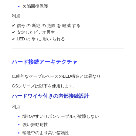
欠陥回復保護
利点:
✔ 信号 の 断絶 の 危険 を 軽減 する
✔ 安定したビデオ再生
✔ LED の 壁 に 用い られる
ハード接続アーキテクチャ
伝統的なケーブルベースのLED構造とは異なり
GSシリーズは以下を使用します.
ハードワイヤ付きの内部接続設計
利点:
壊れやすいリボンケーブルが故障しない
強い振動耐性
輸送中のより高い信頼性