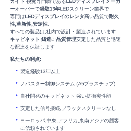
ガイド 視覚
専門職である
LEDディスプレイメーカ
ー
オーバーで
経験13年
LEDスクリーン業界で
専門は
LEDディスプレイのレンタ
高い品質で
耐久
性,革新性,安定性
.
すべての製品は,社内で設計・製造されています.
キャビネット 鋳造
に
品質管理
安定した品質と迅速
な配達を保証します
私たちの利点:
製造経験13年以上
ノバスター制御システム (A5プラスチップ)
自社開発のキャビネット 強い抗衝突性能
安定した信号接続,ブラックスクリーンなし
ヨーロッパ,中東,アフリカ,東南アジアの顧客
に信頼されています