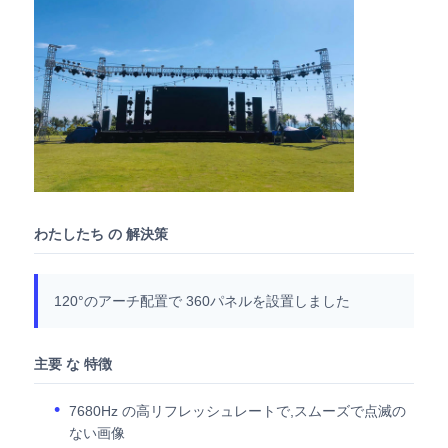
SMD LEDスクリーン
屋外用LEDディスプレイボード
屋外の導かれた看板
わたしたち の 解決策
120°のアーチ配置で 360パネルを設置しました
主要 な 特徴
7680Hz の高リフレッシュレートで,スムーズで点滅の
ない画像