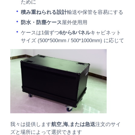
ために
積み重ねられる設計
輸送や保管を容易にする
防水・防塵ケース
屋外使用用
ケースは1個ずつ
6から8パネル
キャビネット
サイズ (500*500mm / 500*1000mm) に応じて
我々は提供します
航空,海,または急送
注文のサイ
ズと場所によって選択できます