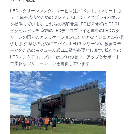
LEDスクリーンレンタルサービスは,イベント,コンサート,フ
VRショー
ェア,屋外広告のためのプレミアムLEDディスプレイパネル
を提供しています.これらの高解像度LEDビデオ壁は,P3.91
ピクセルピッチ,室内のLEDディスプレイと屋外のLEDスク
私たちについて
リーンの両方のアプリケーションにクリアなビジュアルを提
供します.祭りのためにモバイルLEDスクリーンや 教会ステ
ージのためのモジュール式LED壁を必要とします. 私たちの
工場見学
LEDレンタディスプレイは,プロのセットアップとサポート
で柔軟なソリューションを提供しています.
品質管理
お問い合わせ
ニュース
ケース