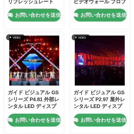
リフレッシュレート
ビデオウォール プロフ
7680Hz,ステージイベ
ェッショナルイベント
お問い合わせを送信
お問い合わせを送信
ント用ダブルパワー&
用 鋳型アルミキャビネ
シグナルバックアップ
ット
ガイド ビジュアル GS
ガイド ビジュアル GS
シリーズ P4.81 外部レ
シリーズ P2.97 屋外レ
ンタル LED ディスプ
ンタル LED ディスプ
レイ エントリーレベル
レイ 5000nit IP65 デジ
お問い合わせを送信
お問い合わせを送信
レンタル 5000nit IP65
タルサイネー
7680Hz CE
ジ,7680Hz デュアルバ
ックアップ