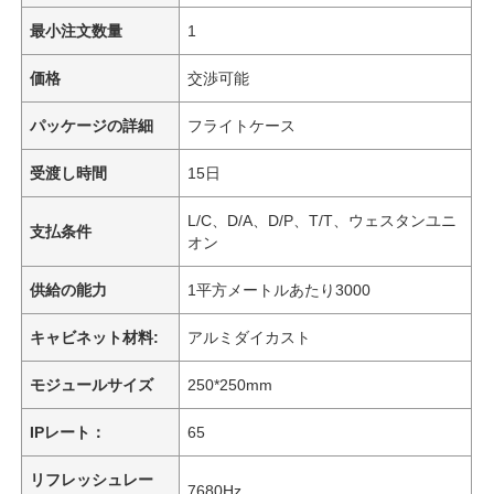
最小注文数量
1
価格
交渉可能
パッケージの詳細
フライトケース
受渡し時間
15日
L/C、D/A、D/P、T/T、ウェスタンユニ
支払条件
オン
供給の能力
1平方メートルあたり3000
キャビネット材料:
アルミダイカスト
モジュールサイズ
250*250mm
IPレート：
65
リフレッシュレー
7680Hz