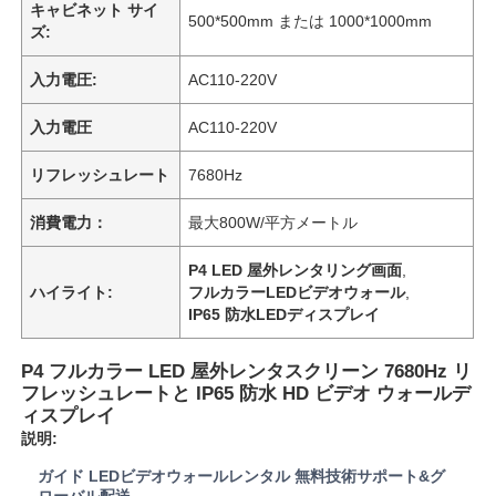
キャビネット サイ
500*500mm または 1000*1000mm
ズ:
入力電圧:
AC110-220V
入力電圧
AC110-220V
リフレッシュレート
7680Hz
消費電力：
最大800W/平方メートル
P4 LED 屋外レンタリング画面
,
ハイライト:
フルカラーLEDビデオウォール
,
IP65 防水LEDディスプレイ
ホーム
P4 フルカラー LED 屋外レンタスクリーン 7680Hz リ
フレッシュレートと IP65 防水 HD ビデオ ウォールデ
ィスプレイ
製品
説明:
ガイド LEDビデオウォールレンタル 無料技術サポート&グ
動画
ローバル配送