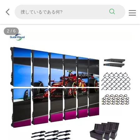
3
/
6