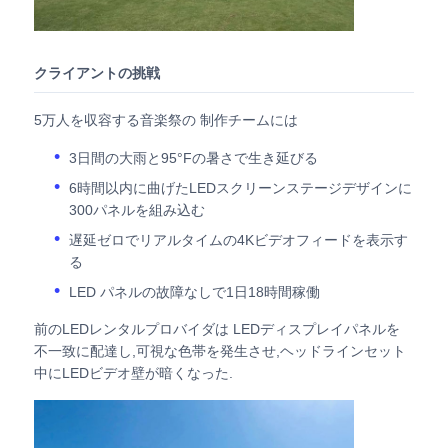
引金 を 求め て ください
クライアントの挑戦
LED ビデオウォールディスプレイ
5万人を収容する音楽祭の 制作チームには
3日間の大雨と95°Fの暑さで生き延びる
LEDディスプレイ画面
6時間以内に曲げたLEDスクリーンステージデザインに
300パネルを組み込む
遅延ゼロでリアルタイムの4Kビデオフィードを表示す
コンサートLEDスクリーン
る
LED パネルの故障なしで1日18時間稼働
ステージLEDスクリーンレンタル
前のLEDレンタルプロバイダは LEDディスプレイパネルを
不一致に配達し,可視な色帯を発生させ,ヘッドラインセット
コブLEDビデオ壁
中にLEDビデオ壁が暗くなった.
透明なLEDディスプレイ