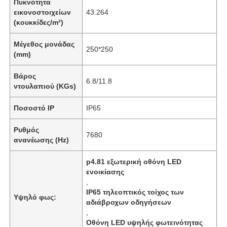
Πυκνότητα
εικονοστοιχείων
43.264
(κουκκίδες/m²)
Μέγεθος μονάδας
250*250
(mm)
Βάρος
6.8/11.8
ντουλαπιού (KGs)
Ποσοστό IP
IP65
Ρυθμός
7680
ανανέωσης (Hz)
p4.81 εξωτερική οθόνη LED
ενοικίασης
,
IP65 τηλεοπτικός τοίχος των
Υψηλό φως:
αδιάβροχων οδηγήσεων
,
Οθόνη LED υψηλής φωτεινότητας