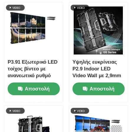
P3.91 Εξωτερικό LED
Υψηλής ευκρίνειας
τοίχος βίντεο με
P2.9 Indoor LED
ανανεωτικό ρυθμό
Video Wall με 2,9mm
7680Hz, πλήρη
Pixel Pitch 3840 Hz
Αποστολή
Αποστολή
έγχρωμη οθόνη και
Refresh Rate και
προστασία IP65 για
4500cd/sqm
ερώτησης
ερώτησης
συναυλίες και
φωτεινότητα
εκδηλώσεις σκηνής