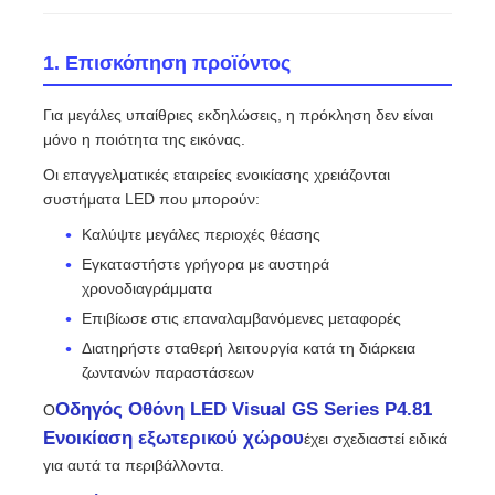
Ζητήστε μια προσφορά
1. Επισκόπηση προϊόντος
Για μεγάλες υπαίθριες εκδηλώσεις, η πρόκληση δεν είναι
Οθόνη LED Video Wall
μόνο η ποιότητα της εικόνας.
Οι επαγγελματικές εταιρείες ενοικίασης χρειάζονται
οθόνη οθόνης LED
συστήματα LED που μπορούν:
Καλύψτε μεγάλες περιοχές θέασης
Εγκαταστήστε γρήγορα με αυστηρά
Οθόνη των οδηγήσεων συναυλίας
χρονοδιαγράμματα
Επιβίωσε στις επαναλαμβανόμενες μεταφορές
Ενοικίαση οθόνης LED σκηνής
Διατηρήστε σταθερή λειτουργία κατά τη διάρκεια
ζωντανών παραστάσεων
Cob LED Video Wall
Οδηγός Οθόνη LED Visual GS Series P4.81
Ο
Ενοικίαση εξωτερικού χώρου
έχει σχεδιαστεί ειδικά
για αυτά τα περιβάλλοντα.
Διαφανής οθόνη LED