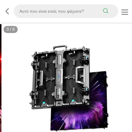
3
/
8