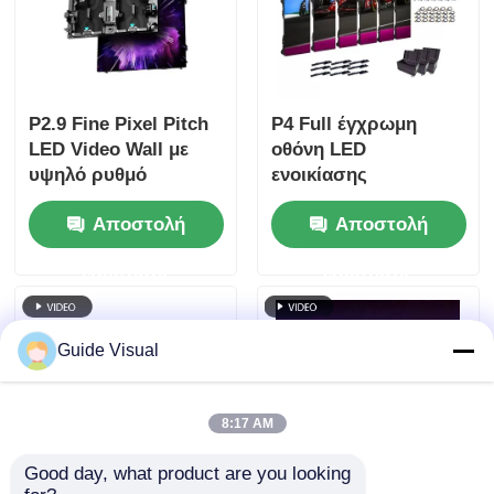
P2.9 Fine Pixel Pitch
P4 Full έγχρωμη
LED Video Wall με
οθόνη LED
υψηλό ρυθμό
ενοικίασης
ανανέωσης 7680Hz
εξωτερικού χώρου με
Αποστολή
Αποστολή
και διπλή ισχύ και
ρυθμό ανανέωσης
υποστήριξη σήματος
7680 Hz και
ερώτησης
ερώτησης
για εκδηλώσεις
αδιάβροχη IP65 για
σκηνής
οθόνη τοίχου βίντεο
HD
Guide Visual
8:17 AM
Good day, what product are you looking 