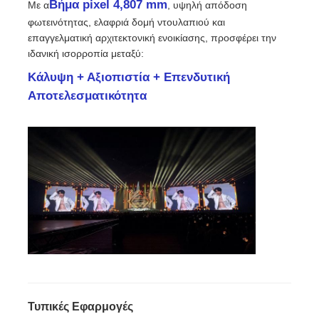
Βήμα pixel 4,807 mm
Με α
, υψηλή απόδοση
φωτεινότητας, ελαφριά δομή ντουλαπιού και
Εικόνα LED SMD
επαγγελματική αρχιτεκτονική ενοικίασης, προσφέρει την
ιδανική ισορροπία μεταξύ:
Κάλυψη + Αξιοπιστία + Επενδυτική
Εξωτερικό πίνακα οθόνης LED
Αποτελεσματικότητα
Υπαίθριος πίνακας led
Τυπικές Εφαρμογές