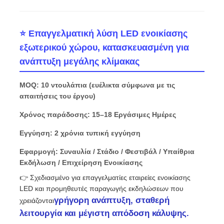
Εκπομπή VR
⭐ Επαγγελματική λύση LED ενοικίασης
εξωτερικού χώρου, κατασκευασμένη για
Σχετικά με εμάς
ανάπτυξη μεγάλης κλίμακας
MOQ: 10 ντουλάπια (ευέλικτα σύμφωνα με τις
Ξενάγηση στο Εργοστάσιο
απαιτήσεις του έργου)
Χρόνος παράδοσης: 15–18 Εργάσιμες Ημέρες
Ποιοτικός έλεγχος
Εγγύηση: 2 χρόνια τυπική εγγύηση
Εφαρμογή: Συναυλία / Στάδιο / Φεστιβάλ / Υπαίθρια
Επικοινωνήστε μαζί μας
Εκδήλωση / Επιχείρηση Ενοικίασης
👉 Σχεδιασμένο για επαγγελματίες εταιρείες ενοικίασης
Ειδήσεις
LED και προμηθευτές παραγωγής εκδηλώσεων που
γρήγορη ανάπτυξη, σταθερή
χρειάζονται
λειτουργία και μέγιστη απόδοση κάλυψης.
Υποθέσεις