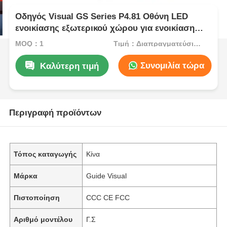
Οδηγός Visual GS Series P4.81 Οθόνη LED
ενοικίασης εξωτερικού χώρου για ενοικίαση
εισαγωγικού επιπέδου, 5000nit IP65 7680Hz CE
MOQ：1
Τιμή：Διαπραγματεύσιμος
Συνομιλία τώρα
Καλύτερη τιμή
Περιγραφή προϊόντων
Τόπος καταγωγής
Κίνα
Μάρκα
Guide Visual
Πιστοποίηση
CCC CE FCC
Αριθμό μοντέλου
Γ.Σ