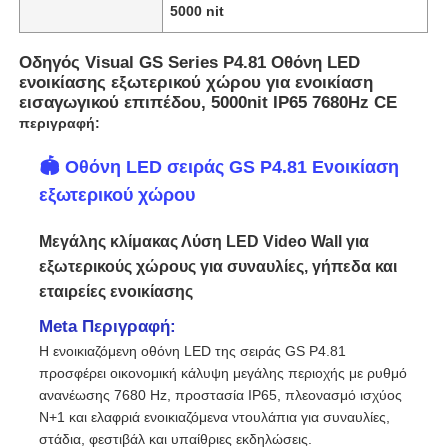
5000 nit
Οδηγός Visual GS Series P4.81 Οθόνη LED
ενοικίασης εξωτερικού χώρου για ενοικίαση
εισαγωγικού επιπέδου, 5000nit IP65 7680Hz CE
περιγραφή:
🏟️ Οθόνη LED σειράς GS P4.81 Ενοικίαση
εξωτερικού χώρου
Μεγάλης κλίμακας Λύση LED Video Wall για
εξωτερικούς χώρους για συναυλίες, γήπεδα και
εταιρείες ενοικίασης
Αρχική
Meta Περιγραφή:
Η ενοικιαζόμενη οθόνη LED της σειράς GS P4.81
προσφέρει οικονομική κάλυψη μεγάλης περιοχής με ρυθμό
Προϊόντα
ανανέωσης 7680 Hz, προστασία IP65, πλεονασμό ισχύος
N+1 και ελαφριά ενοικιαζόμενα ντουλάπια για συναυλίες,
στάδια, φεστιβάλ και υπαίθριες εκδηλώσεις.
Βίντεο