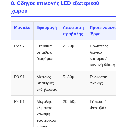
8. Οδηγός επιλογής LED εξωτερικού
χώρου
Μοντέλο
Εφαρμογή
Απόσταση
Προτεινόμενο
προβολής
Έργο
P2.97
Premium
2–20μ
Πολυτελές
υπαίθρια
λιανικό
διαφήμιση
εμπόριο /
κοντινή θέαση
P3.91
Μεσαίες
5–30μ
Ενοικίαση
υπαίθριες
σκηνής
εκδηλώσεις
P4.81
Μεγάλης
20–50μ
Γήπεδο /
κλίμακας
Φεστιβάλ
κάλυψη
εξωτερικού
χώρου