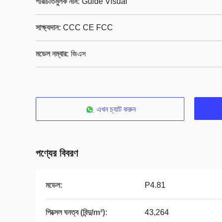
পরিচিতিমুলক নাম:
Guide Visual
সাক্ষ্যদান:
CCC CE FCC
মডেল নম্বার:
জিএস
এখন চ্যাট করুন
পণ্যের বিবরণ
মডেল:
P4.81
পিক্সেল ঘনত্ব (বিন্দু/m²):
43,264