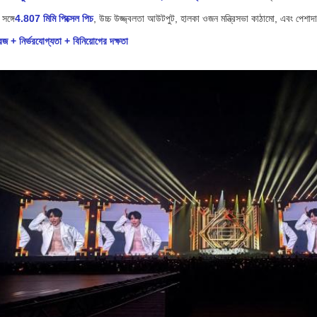
সঙ্গে
4.807 মিমি পিক্সেল পিচ
, উচ্চ উজ্জ্বলতা আউটপুট, হালকা ওজন মন্ত্রিসভা কাঠামো, এবং পেশাদার
জ + নির্ভরযোগ্যতা + বিনিয়োগের দক্ষতা