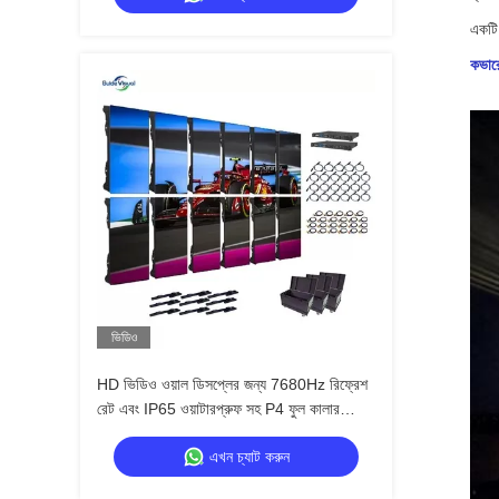
একটি 
কভারে
ভিডিও
HD ভিডিও ওয়াল ডিসপ্লের জন্য 7680Hz রিফ্রেশ
রেট এবং IP65 ওয়াটারপ্রুফ সহ P4 ফুল কালার
এলইডি আউটডোর ভাড়ার স্ক্রীন
এখন চ্যাট করুন