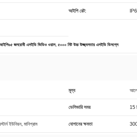
আইপি রেট:
IP
,
আইপি৬৫ জলরোধী এলইডি ভিডিও ওয়াল
৫০০০ নিট উচ্চ উজ্জ্বলতার এলইডি ডিসপ্লে
মূল্য
আলো
ডেলিভারি সময়
15 
স্টার্ন ইউনিয়ন, মানিগ্রাম
যোগানের ক্ষমতা
3000