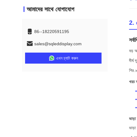
আমাদের সাথে যোগাযোগ
2. 
86--18220591195
সর্ব
sales@sqleddisplay.com
বড় আ
এখন চ্যাট করুন
দীর্ঘ
পি৪.৮
খরচ দ
ভাড়া 
ভাড়া