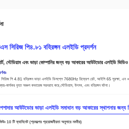
না
িএস সিরিজ পি৪.৮১ বহিরঙ্গন এলইডি প্রদর্শন
র্ট, স্টেডিয়াম এবং ভাড়া কোম্পানির জন্য বড় আকারের আউটডোর এলইডি ভিডিও 
র্ণনাঃ
সিরিজ পি 4.81 বহিরঙ্গন ভাড়া এলইডি ডিসপ্লে 7680Hz রিফ্রেশ রেট, আইপি 65 সুরক্ষা, এন + 1 পাও
ব্যয়-কার্যকর বৃহত অঞ্চল কভারেজ সরবরাহ করে,স্টেডিয়াম, উৎসব, এবং বহিরঙ্গন ঘটনা।
েশাদার আউটডোর ভাড়া এলইডি সমাধান বড় আকারের স্থাপনার জন্য নি
উঃ 10 টি ক্যাবিনেট (প্রকল্পের প্রয়োজনীয়তা অনুসারে নমনীয়)