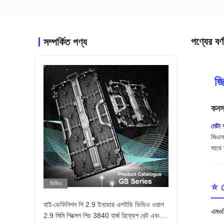
পণ্যের বর্ণ
সম্পর্কিত পণ্য
️ জ
কনসা
মেটা ব
জিএস 
সাথে 
ভিডিও
⭐ প
হাই-ডেফিনিশন পি 2.9 ইনডোর এলইডি ভিডিও ওয়াল
এমওকি
2.9 মিমি পিক্সেল পিচ 3840 হার্জ রিফ্রেশ রেট এবং