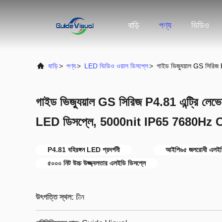
বাড়ি
পণ্য
ভিডিও
বাড়ি
>
পণ্য
>
LED ভিডিও ওয়াল ডিসপ্লে
>
গাইড ভিজ্যুয়াল GS সিরি
গাইড ভিজ্যুয়াল GS সিরিজ P4.81 এন্ট্রি লেভে
LED ডিসপ্লে, 5000nit IP65 7680Hz 
P4.81 বহিরঙ্গন LED প্রদর্শনী
আইপি৬৫ জলরোধী এলইডি
৫০০০ নিট উচ্চ উজ্জ্বলতার এলইডি ডিসপ্লে
উৎপত্তি স্থল:
চীন