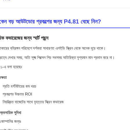
কেন বড় আউটডোর প্রকল্পের জন্য P4.81 বেছে নিন?
াধিক কভারেজের জন্য স্মার্ট পছন্দ
কারের বহিরঙ্গন পরিবেশে দর্শকরা সাধারণত এলইডি স্ক্রিন থেকে অনেক দূরে থাকে।
 দূরত্বে দেখার সময়, অতি সূক্ষ্ম পিক্সেল পিচ সবসময় অতিরিক্ত দৃশ্যমান মান প্রদান করে না।
১-এ বলা হয়েছেঃ
ক্ষতা
প্রতি বর্গমিটারের কম খরচ
প্রকল্পের উচ্চতর ROI
নিয়ন্ত্রিত বাজেটের সাথে বৃহত্তর স্ক্রিন কভারেজ
ব্যবসায়িক সুবিধা
 কোম্পানির জন্যঃ