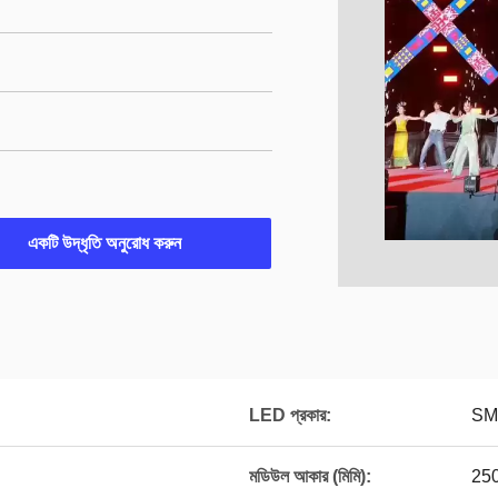
একটি উদ্ধৃতি অনুরোধ করুন
LED প্রকার:
SM
মডিউল আকার (মিমি):
25