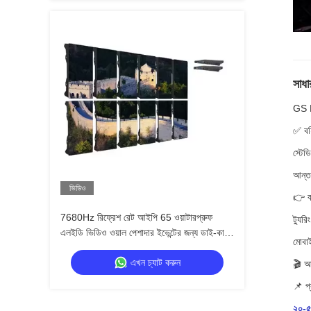
সাধা
GS P
✅ বহি
স্টেড
আন্তর
ভিডিও
👉 ব
7680Hz রিফ্রেশ রেট আইপি 65 ওয়াটারপ্রুফ
ট্যুর
এলইডি ভিডিও ওয়াল পেশাদার ইভেন্টের জন্য ডাই-কাস্ট
মোবাই
অ্যালুমিনিয়াম ক্যাবিনেটের সাথে
এখন চ্যাট করুন
🎬 আউ
📌 প্
২০-৫