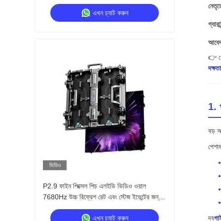
4500cd / বর্গমিটার উজ্জ্বলতা সহ
নেতৃত
এখন চ্যাট করুন
গ্যারান
আবেদন
👉 পে
দক্ষত
1. 
বড় আ
পেশাদ
ভিডিও
P2.9 ফাইন পিক্সেল পিচ এলইডি ভিডিও ওয়াল
7680Hz উচ্চ রিফ্রেশ রেট এবং স্টেজ ইভেন্টের জন্য
ডাবল পাওয়ার এবং সংকেত ব্যাকআপ সহ
এখন চ্যাট করুন
দ্য
গা