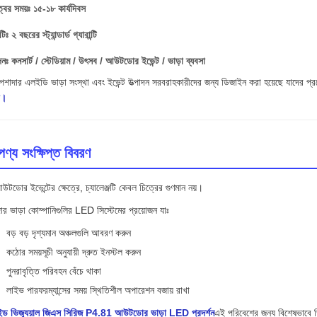
্বের সময়ঃ ১৫-১৮ কার্যদিবস
্টিঃ ২ বছরের স্ট্যান্ডার্ড গ্যারান্টি
ঃ কনসার্ট / স্টেডিয়াম / উৎসব / আউটডোর ইভেন্ট / ভাড়া ব্যবসা
শাদার এলইডি ভাড়া সংস্থা এবং ইভেন্ট উত্পাদন সরবরাহকারীদের জন্য ডিজাইন করা হয়েছে যাদের প্
া।
পণ্য সংক্ষিপ্ত বিবরণ
উটডোর ইভেন্টের ক্ষেত্রে, চ্যালেঞ্জটি কেবল চিত্রের গুণমান নয়।
ার ভাড়া কোম্পানিগুলির LED সিস্টেমের প্রয়োজন যাঃ
বড় বড় দৃশ্যমান অঞ্চলগুলি আবরণ করুন
কঠোর সময়সূচী অনুযায়ী দ্রুত ইনস্টল করুন
পুনরাবৃত্তি পরিবহন বেঁচে থাকা
লাইভ পারফরম্যান্সের সময় স্থিতিশীল অপারেশন বজায় রাখা
ইড ভিজ্যুয়াল জিএস সিরিজ P4.81 আউটডোর ভাড়া LED প্রদর্শন
এই পরিবেশের জন্য বিশেষভাবে 