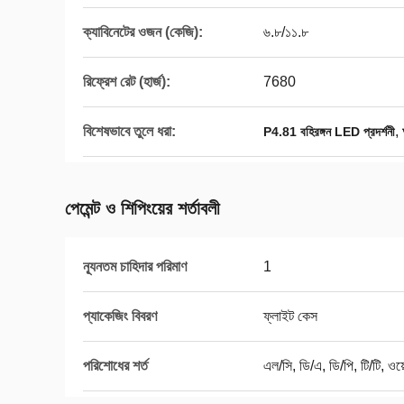
ক্যাবিনেটের ওজন (কেজি):
৬.৮/১১.৮
রিফ্রেশ রেট (হার্জ):
7680
বিশেষভাবে তুলে ধরা:
,
P4.81 বহিরঙ্গন LED প্রদর্শনী
পেমেন্ট ও শিপিংয়ের শর্তাবলী
ন্যূনতম চাহিদার পরিমাণ
1
প্যাকেজিং বিবরণ
ফ্লাইট কেস
পরিশোধের শর্ত
এল/সি, ডি/এ, ডি/পি, টি/টি, ওয়ে