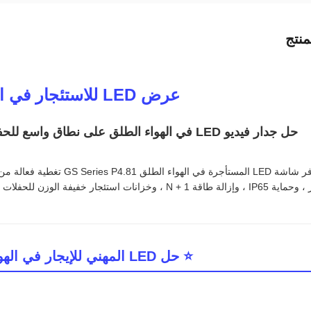
نتج
️ عرض LED للاستئجار في الهواء الطلق سلسلة GS P4.81
حل جدار فيديو LED في الهواء الطلق على نطاق واسع للحفلات الموسيقية والملاعب وشركات الإيجار
هرتز ، وحماية IP65 ، وإزالة طاقة N + 1 ، وخزانات استئجار
⭐ حل LED المهني للإيجار في الهواء الطلق تم بناؤه لنشر واسع النطاق