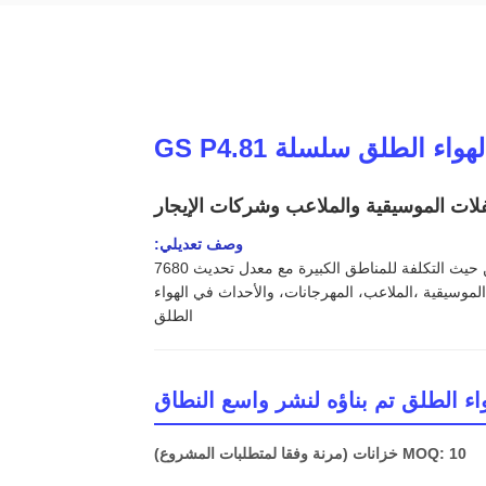
وصف تعديلي:
يوفر شاشة LED المستأجرة في الهواء الطلق GS Series P4.81 تغطية فعالة من حيث التكلفة للمناطق الكبيرة مع معدل تحديث 7680
 خفيفة الوزن للحفلات الموسيقية ،الملاعب، المهرجانات، والأحداث في الهواء
الطلق
MOQ: 10 خزانات (مرنة وفقا لمتطلبات المشروع)