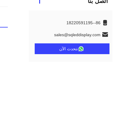
اتصل بنا
86--18220591195
sales@sqleddisplay.com
نتحدث الآن