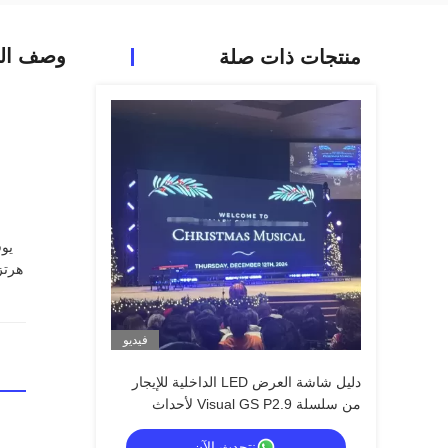
وصف الم
منتجات ذات صلة
فيديو
دليل شاشة العرض LED الداخلية للإيجار
من سلسلة Visual GS P2.9 لأحداث
المسرح المدمجة، 7680 هرتز بدون شاشة
نتحدث الآن