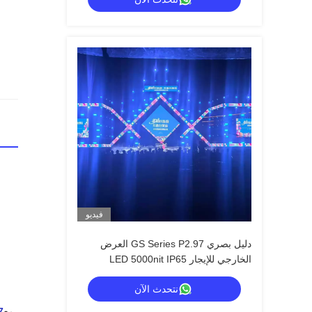
سوداء CE
فيديو
دليل بصري GS Series P2.97 العرض
الخارجي للإيجار LED 5000nit IP65
للإشارات الرقمية ، 7680Hz النسخ
نتحدث الآن
الاحتياطي المزدوج
مع
807