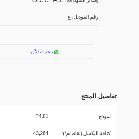
إصدار الشهادات:
CCC CE FCC
رقم الموديل:
ع
نتحدث الآن
تفاصيل المنتج
P4.81
نموذج:
43,264
كثافة البكسل (نقاط/م²):