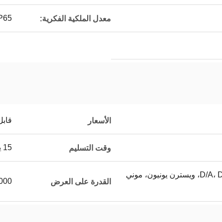
P65
معدل الملكية الفكرية:
قابل
الأسعار
15 يوما
وقت التسليم
خطاب الاعتماد، D/A، D/P، T/T، ويسترن يونيون، موني
3000 للمتر ا
القدرة على العرض