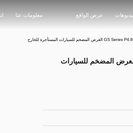
يديوهات
عرض الواقع
معلومات عنا
ات
الافتراضي
 بصري GS Series P4.81 العرض المضخم للسيارات