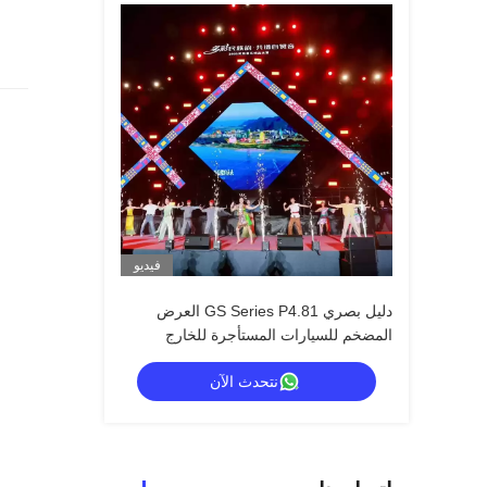
فيديو
دليل بصري GS Series P4.81 العرض
المضخم للسيارات المستأجرة للخارج
نتحدث الآن