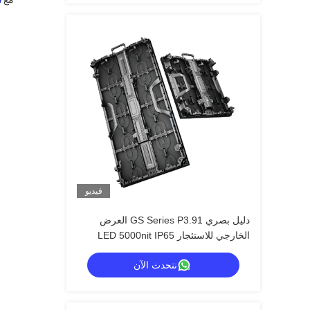
فيديو
دليل بصري GS Series P3.91 العرض
الخارجي للاستئجار LED 5000nit IP65
لحفلات موسيقية، 7680Hz النسخ الاحتياطي
نتحدث الآن
المزدوج