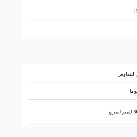
I
 للتفاوض
لمربع