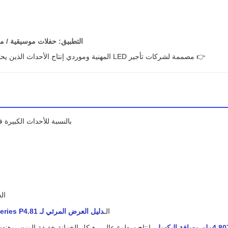
التطبيق: حفلات موسيقية / مل
👉 مصممة لشركات تأجير LED المهنية وموردي إنتاج الأحداث الذين يحتاجون
بالنسبة للأحداث الكبيرة
ال
الـ
دليل العرض المرئي لـ GS Series P4.81 في الهواء الطلق
4.ملم مسافة البكسل
، إنتاج سطوع عالي، هيكل الخزانة خفيفة الوزن، وهندسة