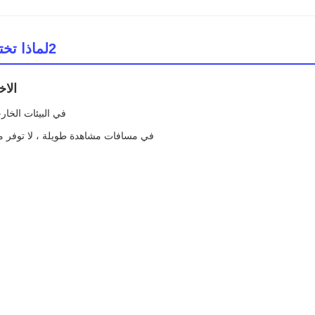
2لماذا تختار P4.81 للمشاريع الخارجية الكبيرة؟
الاخ
في البيئات الخارج
في مسافات مشاهدة طويلة ، لا توفر مسا