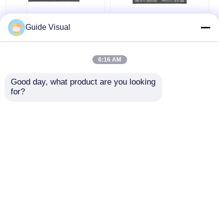
Guide Visual
DIP 346 SMD2121 ガ
DC4.5V 折りたたみ式
ラス透明LEDディスプ
透明LEDディスプレイ
レイ画面 P3.91 110V-
ボード スクリーン
240V
P7.82 500*1000mm
6:16 AM
ベストプライス
ベストプライス
Good day, what product are you looking 
for?
今雑談しなさい
今雑談しなさい
多くを見て下さい
ホーム
企業情報
お問い合わせ
Desktop Site
地図
プライバシーポリシー規約