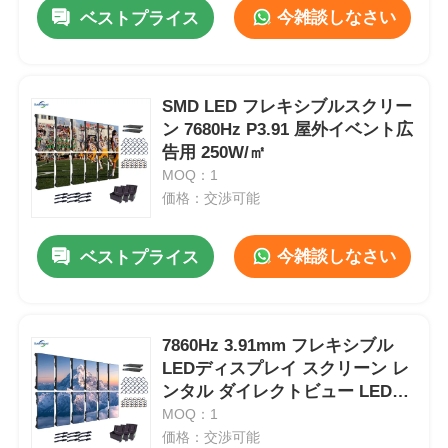
今雑談しなさい
ベストプライス
SMD LED フレキシブルスクリー
ン 7680Hz P3.91 屋外イベント広
告用 250W/㎡
MOQ：1
価格：交渉可能
今雑談しなさい
ベストプライス
ホーム
7860Hz 3.91mm フレキシブル
LEDディスプレイ スクリーン レ
製品
ンタル ダイレクトビュー LEDビ
デオウォール
MOQ：1
価格：交渉可能
動画