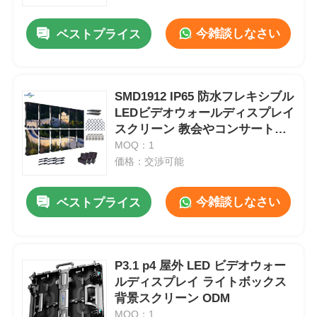
今雑談しなさい
ベストプライス
VRショー
私たちについて
SMD1912 IP65 防水フレキシブル
LEDビデオウォールディスプレイ
スクリーン 教会やコンサートイ
工場見学
ベント用
MOQ：1
価格：交渉可能
品質管理
今雑談しなさい
ベストプライス
お問い合わせ
ニュース
P3.1 p4 屋外 LED ビデオウォー
ルディスプレイ ライトボックス
背景スクリーン ODM
ケース
MOQ：1