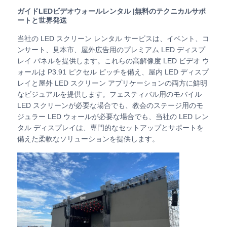
ガイドLEDビデオウォールレンタル |無料のテクニカルサポ
ートと世界発送
VRショー
当社の LED スクリーン レンタル サービスは、イベント、コ
ンサート、見本市、屋外広告用のプレミアム LED ディスプ
レイ パネルを提供します。これらの高解像度 LED ビデオ ウ
私たちについて
ォールは P3.91 ピクセル ピッチを備え、屋内 LED ディスプ
レイと屋外 LED スクリーン アプリケーションの両方に鮮明
工場見学
なビジュアルを提供します。フェスティバル用のモバイル
LED スクリーンが必要な場合でも、教会のステージ用のモ
ジュラー LED ウォールが必要な場合でも、当社の LED レン
品質管理
タル ディスプレイは、専門的なセットアップとサポートを
備えた柔軟なソリューションを提供します。
お問い合わせ
ニュース
ケース