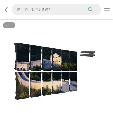
3
/
6