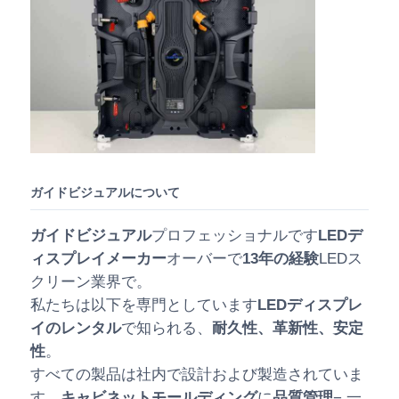
ガイドビジュアルについて
ガイドビジュアル
プロフェッショナルです
LEDデ
ィスプレイメーカー
オーバーで
13年の経験
LEDス
クリーン業界で。
私たちは以下を専門としています
LEDディスプレ
イのレンタル
で知られる、
耐久性、革新性、安定
性
。
すべての製品は社内で設計および製造されていま
す。
キャビネットモールディング
に
品質管理
− 一