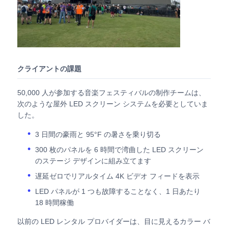
引金 を 求め て ください
LED ビデオウォールディスプレイ
クライアントの課題
LEDディスプレイ画面
50,000 人が参加する音楽フェスティバルの制作チームは、
次のような屋外 LED スクリーン システムを必要としていま
した。
コンサートLEDスクリーン
3 日間の豪雨と 95°F の暑さを乗り切る
300 枚のパネルを 6 時間で湾曲した LED スクリーン
ステージLEDスクリーンレンタル
のステージ デザインに組み立てます
遅延ゼロでリアルタイム 4K ビデオ フィードを表示
コブLEDビデオ壁
LED パネルが 1 つも故障することなく、1 日あたり
18 時間稼働
透明なLEDディスプレイ
以前の LED レンタル プロバイダーは、目に見えるカラー バ