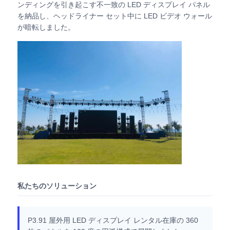
ンディングを引き起こす不一致の LED ディスプレイ パネル
を納品し、ヘッドライナー セット中に LED ビデオ ウォール
SMD LEDスクリーン
が暗転しました。
屋外用LEDディスプレイボード
屋外の導かれた看板
私たちのソリューション
P3.91 屋外用 LED ディスプレイ レンタル在庫の 360