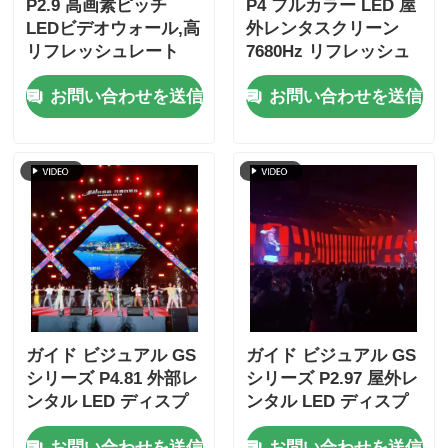
P2.9 高画素ピッチ
P4 フルカラー LED 屋
LEDビデオウォール,高
外レンタスクリーン
リフレッシュレート
7680Hz リフレッシュ
7680Hz,ステージイベ
レートと IP65 防水 HD
お問い合わせを送信
お問い合わせを送信
ント用ダブルパワー&
ビデオ ウォールディス
シグナルバックアップ
プレイ
ガイド ビジュアル GS
ガイド ビジュアル GS
シリーズ P4.81 外部レ
シリーズ P2.97 屋外レ
ンタル LED ディスプ
ンタル LED ディスプ
レイ エントリーレベル
レイ 5000nit IP65 デジ
お問い合わせを送信
お問い合わせを送信
レンタル 5000nit IP65
タルサイネー