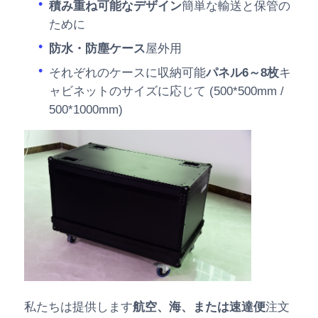
積み重ね可能なデザイン
簡単な輸送と保管の
ために
防水・防塵ケース
屋外用
それぞれのケースに収納可能
パネル6～8枚
キ
ャビネットのサイズに応じて (500*500mm /
500*1000mm)
私たちは提供します
航空、海、または速達便
注文