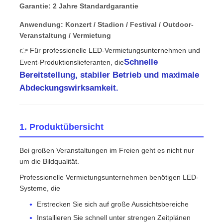
Garantie: 2 Jahre Standardgarantie
Anwendung: Konzert / Stadion / Festival / Outdoor-
VR Show
Veranstaltung / Vermietung
👉 Für professionelle LED-Vermietungsunternehmen und
Über uns
Schnelle
Event-Produktionslieferanten, die
Bereitstellung, stabiler Betrieb und maximale
Abdeckungswirksamkeit.
Werksbesichtigung
Qualitätskontrolle
1. Produktübersicht
Bei großen Veranstaltungen im Freien geht es nicht nur
Kontakt
um die Bildqualität.
Professionelle Vermietungsunternehmen benötigen LED-
Nachrichten
Systeme, die
Erstrecken Sie sich auf große Aussichtsbereiche
Fälle
Installieren Sie schnell unter strengen Zeitplänen