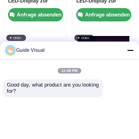
LED-Display zur
LED-Display zur
Miete, 5000 nit, IP65
Miete, 5000 nit, IP65
Anfrage absenden
Anfrage absenden
für Digital Signage,
für
7680 Hz Dual-Backup
Konzertveranstaltungen,
7680 Hz Dual-Backup
Guide Visual
11:48 PM
Good day, what product are you looking 
for?
P3.91 Outdoor-LED-
Guide Visual GS-
Videowand mit
Serie P2.97 Outdoor-
7680Hz
LED-Display zur
Erfrischungsrate,
Miete, 5000 nit, IP65
Anfrage absenden
Anfrage absenden
Farbbildschirm und
für Digital Signage,
IP65-Schutz für
7680 Hz Dual-Backup
Konzerte und