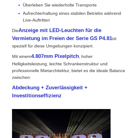
Überleben Sie wiederholte Transporte
Aufrechterhaltung eines stabilen Betriebs während
Angebot anfordern
Live-Auftritten
Anzeige mit LED-Leuchten für die
Die
LED-Videowand-Display
Vermietung im Freien der Serie GS P4.81
ist
speziell für diese Umgebungen konzipiert.
LED -Anzeigebildschirm
4.807mm Pixelpitch
Mit einem
, hoher
Helligkeitsleistung, leichte Schrankenstruktur und
professionelle Mietarchitektur, bietet es die ideale Balance
Schirm des Konzert-LED
zwischen:
Abdeckung + Zuverlässigkeit +
Vermietung von LED-Bildschirmen
Investitionseffizienz
COB -LED -Videowand
Transparentes LED -Display