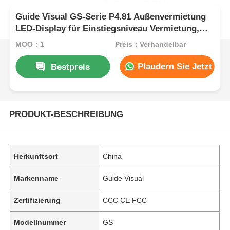
Guide Visual GS-Serie P4.81 Außenvermietung
LED-Display für Einstiegsniveau Vermietung,
5000nit IP65 7680Hz CE
MOQ：1
Preis：Verhandelbar
Plaudern Sie Jetzt
Bestpreis
PRODUKT-BESCHREIBUNG
Herkunftsort
China
Markenname
Guide Visual
Zertifizierung
CCC CE FCC
Modellnummer
GS