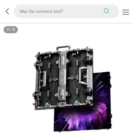
3
/
8