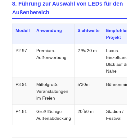
8. Führung zur Auswahl von LEDs für den
Außenbereich
Modell
Anwendung
Sichtweite
Empfohlenes
Projekt
P2.97
Premium-
2 ‰ 20 m
Luxus-
Außenwerbung
Einzelhandel /
Blick auf die
Nähe
P3.91
Mittelgroße
5'30m
Bühnenmiete
Veranstaltungen
im Freien
P4.81
Großflächige
20 ̊50 m
Stadion /
Außenabdeckung
Festival