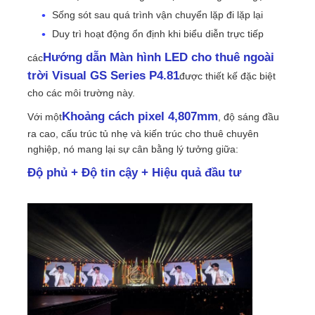
Sống sót sau quá trình vận chuyển lặp đi lặp lại
Duy trì hoạt động ổn định khi biểu diễn trực tiếp
Yêu cầu báo giá
Hướng dẫn Màn hình LED cho thuê ngoài
các
trời Visual GS Series P4.81
được thiết kế đặc biệt
Màn hình treo tường LED
cho các môi trường này.
Khoảng cách pixel 4,807mm
Với một
, độ sáng đầu
Màn hình hiển thị LED
ra cao, cấu trúc tủ nhẹ và kiến ​​trúc cho thuê chuyên
nghiệp, nó mang lại sự cân bằng lý tưởng giữa:
Màn hình LED cho buổi hòa nhạc
Độ phủ + Độ tin cậy + Hiệu quả đầu tư
Thuê màn hình LED sân khấu
Tường video LED COB
Màn hình LED trong suốt