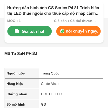
Hướng dẫn hình ảnh GS Series P4.81 Trình hiển
thị LED thuê ngoài cho thuê cấp độ nhập cảnh,
5000nit IP65 7680Hz CE
MOQ：1
Giá bán：Có thể thương lượng
nói chuyện ngay.
Giá tốt nhất
Mô Tả SảN PHẩM
Nguồn gốc
Trung Quốc
Hàng hiệu
Guide Visual
Chứng nhận
CCC CE FCC
Số mô hình
GS