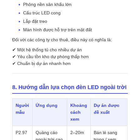
Phông nền sân khấu lớn
Cấu trúc LED cong
Lắp đặt treo
Màn hình được hỗ trợ trên mặt đất
Đối với các công ty cho thuê, điều này có nghĩa là:
✔ Một hệ thống tủ cho nhiều dự án
✔ Yêu cầu tồn kho dự phòng thấp hơn
✔ Chuẩn bị dự án nhanh hơn
8. Hướng dẫn lựa chọn đèn LED ngoài trời
Người
Ứng dụng
Khoảng
Dự án được
mẫu
cách
đề xuất
xem
P2.97
Quảng cáo
2–20m
Bán lẻ sang
ngoài trời cao
trọng / xem