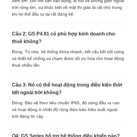
xem lớn. Đối với sân vận động, lễ hội và không gian ngoài
trời rộng lớn, sự khác biệt về mặt thị giác là rất nhỏ trong
khi lợi thế đầu tư lại rất đáng kể.
Câu 2: GS P4.81 có phù hợp kinh doanh cho
thuê không?
Đúng. Tủ nhẹ, hệ thống khóa nhanh, kết cấu kết nối cứng
và thiết kế chống va chạm được tối ưu hóa cho hoạt động
thuê nhiều lần.
Câu 3: Nó có thể hoạt động trong điều kiện thời
tiết ngoài trời không?
Đúng. Bảo vệ theo tiêu chuẩn IP65, độ sáng đầu ra cao
và hoạt động ở nhiệt độ rộng đảm bảo hiệu suất ngoài
trời đáng tin cậy.
Q4: GS Series hỗ trợ hệ thống điều khiển nào?