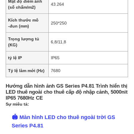
Mật độ điểm ảnh
43.264
(số chấm/m2)
Kích thước mô
250*250
-đun (mm)
Trọng lượng tủ
6,8/11,8
(KG)
tỷ lệ IP
IP65
Tỷ lệ làm mới (Hz)
7680
Hướng dẫn hình ảnh GS Series P4.81 Trình hiển thị
LED thuê ngoài cho thuê cấp độ nhập cảnh, 5000nit
IP65 7680Hz CE
Sự miêu tả:
🏟️ Màn hình LED cho thuê ngoài trời GS
Series P4.81