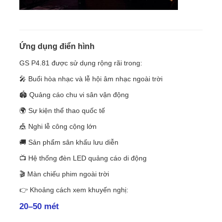
Màn hình SMD LED
Ứng dụng điển hình
Bảng hiển thị LED ngoài trời
GS P4.81 được sử dụng rộng rãi trong:
🎤 Buổi hòa nhạc và lễ hội âm nhạc ngoài trời
biển quảng cáo led ngoài trời
🏟 Quảng cáo chu vi sân vận động
🌍 Sự kiện thể thao quốc tế
🎪 Nghi lễ công cộng lớn
🚚 Sản phẩm sân khấu lưu diễn
📺 Hệ thống đèn LED quảng cáo di động
🎬 Màn chiếu phim ngoài trời
👉 Khoảng cách xem khuyến nghị:
20–50 mét