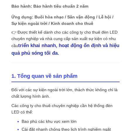
Bảo hành: Bảo hành tiêu chuẩn 2 năm
Buổi trình diễn VR
Ứng dụng: Buổi hòa nhạc / Sân vận động / Lễ hội /
Sự kiện ngoài trời / Kinh doanh cho thuê
👉 Được thiết kế dành cho các công ty cho thuê đèn LED
Về Chúng Tôi
chuyên nghiệp và nhà cung cấp sản xuất sự kiện có nhu
triển khai nhanh, hoạt động ổn định và hiệu
cầu
quả phủ sóng tối đa.
Tham quan nhà máy
Kiểm soát chất lượng
1. Tổng quan về sản phẩm
Đối với các sự kiện ngoài trời lớn, thách thức không chỉ là
Liên hệ với chúng tôi
chất lượng hình ảnh.
Các công ty cho thuê chuyên nghiệp cần hệ thống đèn
Tin tức
LED có thể:
Bao phủ các khu vực xem lớn
Các trường hợp
Cài đặt nhanh chóng theo lịch trình nghiêm ngặt