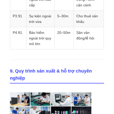
cấp
cận cảnh
P3.91
Sự kiện ngoài
5–30m
Cho thuê sân
trời vừa
khấu
P4.81
Bảo hiểm
20–50m
Sân vận
ngoài trời quy
động/lễ hội
mô lớn
9. Quy trình sản xuất & hỗ trợ chuyên
nghiệp