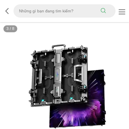
3
/
8