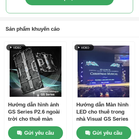
Sản phẩm khuyến cáo
Hướng dẫn hình ảnh
Hướng dẫn Màn hình
GS Series P2.6 ngoài
LED cho thuê trong
trời cho thuê màn
nhà Visual GS Series
hình LED 4500nit IP65
P2.9 dành cho các sự
Gửi yêu cầu
Gửi yêu cầu
cho sân khấu ngoài
kiện sân khấu nhỏ