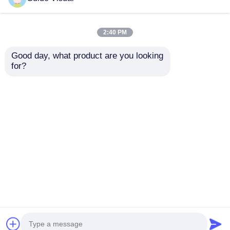
2:40 PM
Good day, what product are you looking 
for?
Tường video LED
Hướng dẫn thị giác
ngoài trời P3.91 với
GS Series P2.97 Khía
tốc độ làm mới
ngoài trời cho thuê
7680Hz, màn hình đủ
màn hình LED 5000nit
Gửi yêu cầu
Gửi yêu cầu
màu và mức bảo vệ
IP65 cho biển báo kỹ
IP65 cho buổi hòa
thuật số, 7680Hz sao
nhạc & sự kiện sân
lưu kép
khấu
Nhà
Về chúng tôi
Liên hệ với chúng tôi
Desktop Site
Sơ đồ trang web
Chính sách bảo mật
Phẩm chất
Màn hình treo tường LED
Nhà máy
trung quốc.Copyright © 2026 Shenzhen Guide