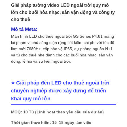
Giải pháp tường video LED ngoài trời quy mô
lớn cho buổi hòa nhạc, sân vận động và công ty
cho thuê
Mô tả Meta:
Màn hình LED cho thuê ngoài trời GS Series P4.81 mang
lại phạm vi phủ sóng diện rộng tiết kiệm chi phí với tốc độ
làm mới 7680Hz, cấp bảo vệ IP65, dự phòng nguồn N+1
và tủ cho thuê nhẹ dành cho các buổi hòa nhạc, sân vận
động, lễ hội và sự kiện ngoài trời.
⭐ Giải pháp đèn LED cho thuê ngoài trời
Trang chủ
chuyên nghiệp được xây dựng để triển
khai quy mô lớn
Các sản phẩm
MOQ: 10 Tủ (Linh hoạt theo yêu cầu của dự án)
Thời gian thực hiện: 15–18 ngày làm việc
Video