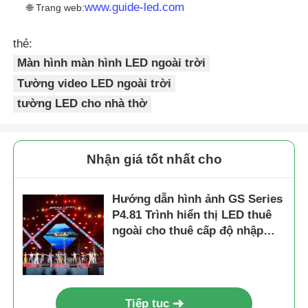
www.guide-led.com
🌐 Trang web:
thẻ:
Màn hình màn hình LED ngoài trời
Tường video LED ngoài trời
tường LED cho nhà thờ
Nhận giá tốt nhất cho
Hướng dẫn hình ảnh GS Series
P4.81 Trình hiển thị LED thuê
ngoài cho thuê cấp độ nhập
cảnh, 5000nit IP65 7680Hz CE
Tiếp tục