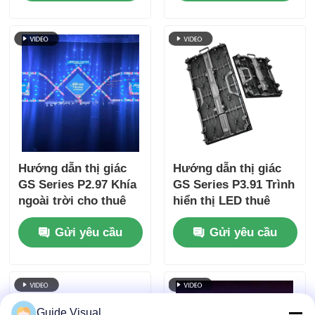
trời cao cấp, 7680Hz
gọn, 7680Hz Không
CE
có màn hình đen CE
Hướng dẫn thị giác
Hướng dẫn thị giác
GS Series P2.97 Khía
GS Series P3.91 Trình
ngoài trời cho thuê
hiển thị LED thuê
màn hình LED 5000nit
ngoài 5000nit IP65
Gửi yêu cầu
Gửi yêu cầu
IP65 cho biển báo kỹ
cho các sự kiện hòa
thuật số, 7680Hz sao
nhạc, 7680Hz Backup
lưu kép
kép
Guide Visual