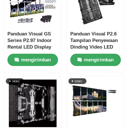
Panduan Visual GS
Panduan Visual P2.6
Series P2.97 Indoor
Tampilan Penyewaan
Rental LED Display
Dinding Video LED
untuk Acara Pameran,
Dalam Ruangan untuk
mengirimkan
mengirimkan
7680Hz No Black
Acara Panggung
Screen CE
Konser Layar Mulus
permintaan
permintaan