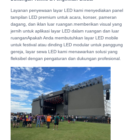
Layanan penyewaan layar LED kami menyediakan panel
tampilan LED premium untuk acara, konser, pameran
Pertunjukan VR
dagang, dan iklan luar ruangan.memberikan visual yang
jernih untuk aplikasi layar LED dalam ruangan dan luar
Tentang Kami
ruanganApakah Anda membutuhkan layar LED mobile
untuk festival atau dinding LED modular untuk panggung
gereja, layar sewa LED kami menawarkan solusi yang
Tur Pabrik
fleksibel dengan pengaturan dan dukungan profesional.
Kontrol kualitas
Hubungi Kami
Berita
Kasus