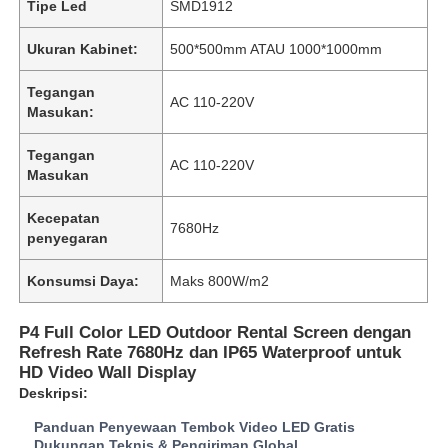
Tipe Led
SMD1912
Ukuran Kabinet:
500*500mm ATAU 1000*1000mm
Tegangan
AC 110-220V
Masukan:
Tegangan
AC 110-220V
Masukan
Kecepatan
7680Hz
penyegaran
Konsumsi Daya:
Maks 800W/m2
Rumah
P4 Full Color LED Outdoor Rental Screen dengan
Refresh Rate 7680Hz dan IP65 Waterproof untuk
HD Video Wall Display
Produk
Deskripsi:
Panduan Penyewaan Tembok Video LED Gratis
Video
Dukungan Teknis & Pengiriman Global