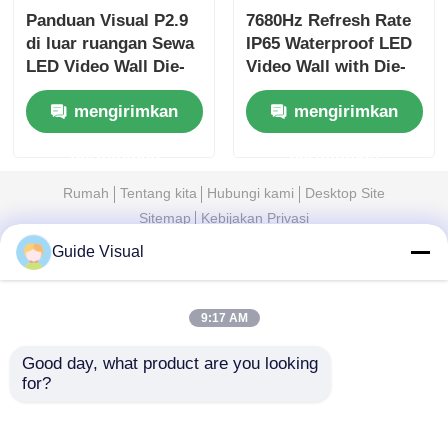
Panduan Visual P2.9
7680Hz Refresh Rate
di luar ruangan Sewa
IP65 Waterproof LED
LED Video Wall Die-
Video Wall with Die-
Cast Cabinet layar
cast Aluminium
mengirimkan
mengirimkan
panggung tanpa
Cabinet untuk Acara
jahitan untuk acara
Profesional
permintaan
permintaan
konser
Rumah
Tentang kita
Hubungi kami
Desktop Site
Sitemap
Kebijakan Privasi
Guide Visual
Kualitas
Tampilan Dinding Video LED
Pabrik
cina.Copyright © 2026 Shenzhen Guide
9:17 AM
Technology Co., Ltd. All Rights Reserved.
Good day, what product are you looking 
for?