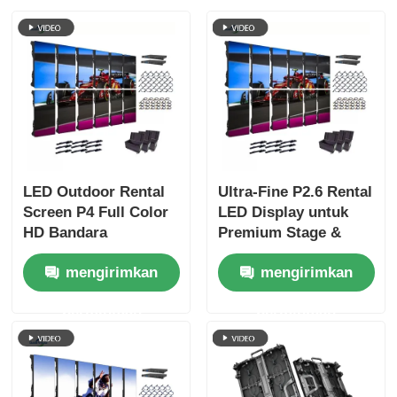
LED Outdoor Rental
Ultra-Fine P2.6 Rental
Screen P4 Full Color
LED Display untuk
HD Bandara
Premium Stage &
Menggunakan Mobile
Indoor Events dengan
mengirimkan
mengirimkan
Stage Background
Visual Kristal-Clear
Display
permintaan
permintaan