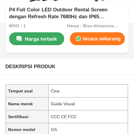
P4 Full Color LED Outdoor Rental Screen
dengan Refresh Rate 7680Hz dan IP65
Waterproof untuk HD Video Wall Display
MOQ：1
Harga：Bisa dinegosiasikan
bicara sekarang
Harga terbaik
DESKRIPSI PRODUK
Tempat asal
Cina
Nama merek
Guide Visual
Sertifikasi
CCC CE FCC
Nomor model
GS