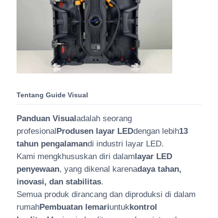
Tentang Guide Visual
Panduan Visual
adalah seorang
profesional
Produsen layar LED
dengan lebih
13
tahun pengalaman
di industri layar LED.
Kami mengkhususkan diri dalam
layar LED
penyewaan
, yang dikenal karena
daya tahan,
inovasi, dan stabilitas
.
Semua produk dirancang dan diproduksi di dalam
rumah
Pembuatan lemari
untuk
kontrol