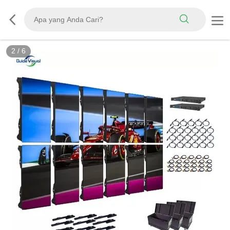
3
/
6