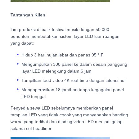
Tantangan Klien
Minta Penawaran Harga
Tim produksi di balik festival musik dengan 50.000
Tampilan Dinding Video LED
penonton membutuhkan sistem layar LED luar ruangan
yang dapat:
Hidup 3 hari hujan lebat dan panas 95 ° F
Layar layar LED
Mengumpulkan 300 panel ke dalam desain panggung
layar LED melengkung dalam 6 jam
layar dipimpin konser
Tampilkan feed video 4K real-time dengan latensi nol
Mengoperasikan 18 jam/hari tanpa kegagalan panel
Sewa layar LED panggung
LED tunggal
Penyedia sewa LED sebelumnya memberikan panel
Dinding video LED COB
tampilan LED yang tidak cocok yang menyebabkan banding
warna yang terlihat dan dinding video LED menjadi gelap
selama set headliner.
Tampilan LED transparan