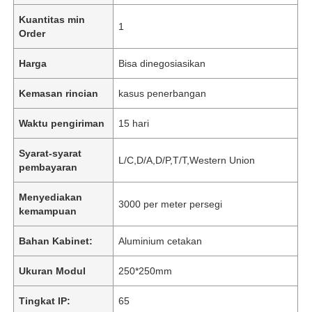
Kuantitas min
1
Order
Harga
Bisa dinegosiasikan
Kemasan rincian
kasus penerbangan
Waktu pengiriman
15 hari
Syarat-syarat
L/C,D/A,D/P,T/T,Western Union
pembayaran
Menyediakan
3000 per meter persegi
kemampuan
Bahan Kabinet:
Aluminium cetakan
Ukuran Modul
250*250mm
Tingkat IP:
65