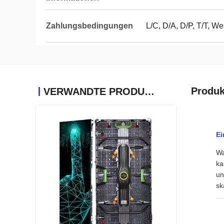
Zahlungsbedingungen
L/C, D/A, D/P, T/T, 
Produk
VERWANDTE PRODUKTE
Ei
Wa
ka
un
sk