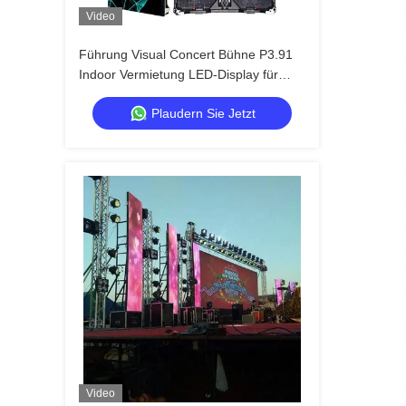
Video
Führung Visual Concert Bühne P3.91
Indoor Vermietung LED-Display für
Touren, Quick Lock Dual Backup
Plaudern Sie Jetzt
Video