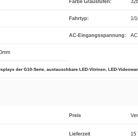
Farbe Graustufen:
32b
Fahrtyp:
1/
AC-Eingangsspannung:
AC
00mm
,
,
splays der G10-Serie
austauschbare LED-Vitrinen
LED-Videowand
Preis
Ver
Lieferzeit
15