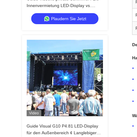
Innenvermietung LED-Display vs.
öffentliche Schimmel, stärkere
Plaudern Sie Jetzt
Schranke Anti-Kollision
De
Ha
Video
Wa
Guide Visual G10 P4.81 LED-Display
für den Außenbereich ¢ Langlebiger