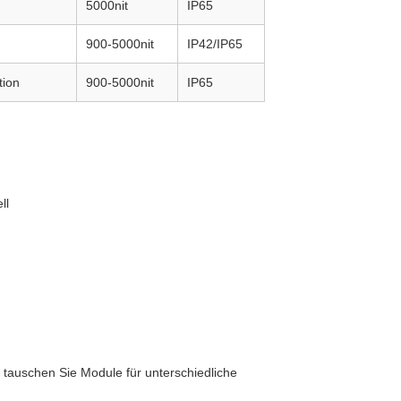
5000nit
IP65
900-5000nit
IP42/IP65
tion
900-5000nit
IP65
ll
tauschen Sie Module für unterschiedliche