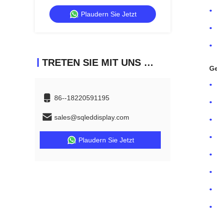
und kostengünstiger Mietbildschirm für
Plaudern Sie Jetzt
Händler
TRETEN SIE MIT UNS IN VERBINDUNG
Ge
86--18220591195
sales@sqleddisplay.com
Plaudern Sie Jetzt