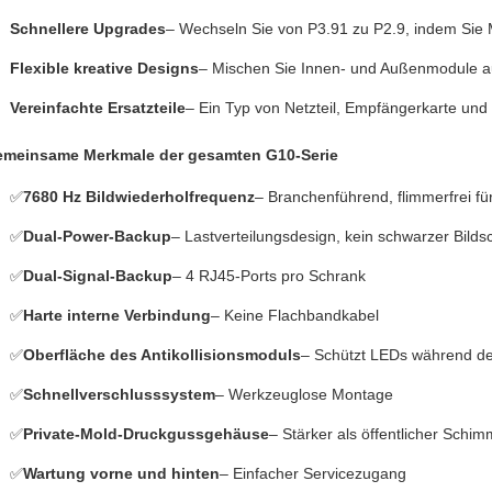
Schnellere Upgrades
– Wechseln Sie von P3.91 zu P2.9, indem Sie 
Flexible kreative Designs
– Mischen Sie Innen- und Außenmodule a
Vereinfachte Ersatzteile
– Ein Typ von Netzteil, Empfängerkarte und 
meinsame Merkmale der gesamten G10-Serie
✅
7680 Hz Bildwiederholfrequenz
– Branchenführend, flimmerfrei f
✅
Dual-Power-Backup
– Lastverteilungsdesign, kein schwarzer Bilds
✅
Dual-Signal-Backup
– 4 RJ45-Ports pro Schrank
✅
Harte interne Verbindung
– Keine Flachbandkabel
✅
Oberfläche des Antikollisionsmoduls
– Schützt LEDs während d
✅
Schnellverschlusssystem
– Werkzeuglose Montage
✅
Private-Mold-Druckgussgehäuse
– Stärker als öffentlicher Schim
✅
Wartung vorne und hinten
– Einfacher Servicezugang