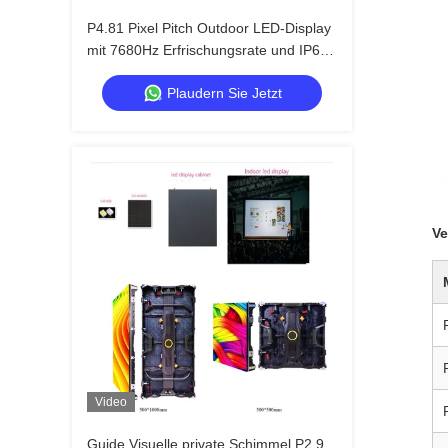
P4.81 Pixel Pitch Outdoor LED-Display
mit 7680Hz Erfrischungsrate und IP65
Wasserdicht für Miete und
Plaudern Sie Jetzt
Veranstaltungen
Ve
Video
Guide Visuelle private Schimmel P2.9