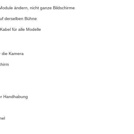
Module ändern, nicht ganze Bildschirme
uf derselben Bühne
Kabel für alle Modelle
ür die Kamera
chirm
er Handhabung
mel