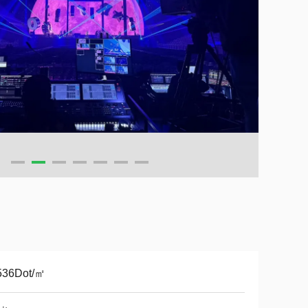
536Dot/㎡