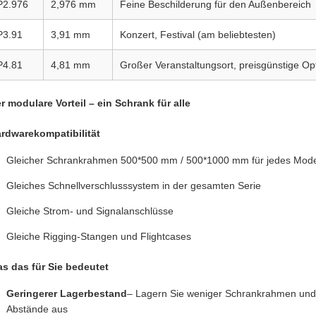
P2.976
2,976 mm
Feine Beschilderung für den Außenbereich
P3.91
3,91 mm
Konzert, Festival (am beliebtesten)
P4.81
4,81 mm
Großer Veranstaltungsort, preisgünstige Op
r modulare Vorteil – ein Schrank für alle
rdwarekompatibilität
Gleicher Schrankrahmen 500*500 mm / 500*1000 mm für jedes Mode
Gleiches Schnellverschlusssystem in der gesamten Serie
Gleiche Strom- und Signalanschlüsse
Gleiche Rigging-Stangen und Flightcases
s das für Sie bedeutet
Geringerer Lagerbestand
– Lagern Sie weniger Schrankrahmen und 
Abstände aus