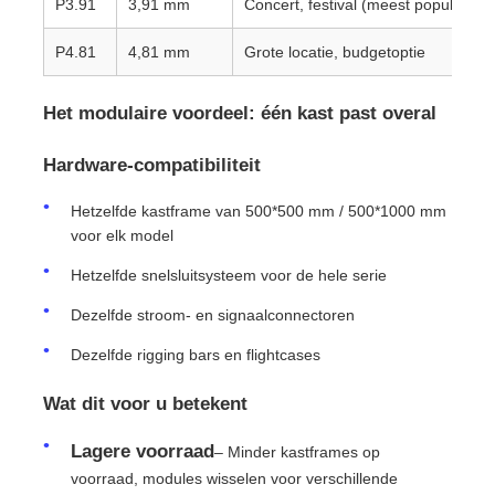
P3.91
3,91 mm
Concert, festival (meest populair)
P4.81
4,81 mm
Grote locatie, budgetoptie
Offerte Aanvragen
Het modulaire voordeel: één kast past overal
LED-videomuurweergave
Hardware-compatibiliteit
LED -schermscherm
Hetzelfde kastframe van 500*500 mm / 500*1000 mm
voor elk model
Overleg het LEIDENE Scherm
Hetzelfde snelsluitsysteem voor de hele serie
Dezelfde stroom- en signaalconnectoren
Verhuur van LED-schermen
Dezelfde rigging bars en flightcases
Wat dit voor u betekent
COB LED VIDEO WALL
Lagere voorraad
– Minder kastframes op
Transparant LED -display
voorraad, modules wisselen voor verschillende