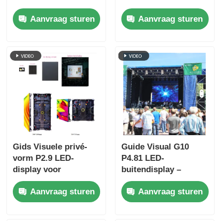
display voor
vernieuwingssnelheid
Aanvraag sturen
Aanvraag sturen
rondleidingen, Quick
en IP65 waterdicht
Lock Dual Backup
voor verhuur en
evenementen
Gids Visuele privé-
Guide Visual G10
vorm P2.9 LED-
P4.81 LED-
display voor
buitendisplay –
binnenverhuur versus
Duurzaam en
Aanvraag sturen
Aanvraag sturen
openbare vorm,
kosteneffectief
sterkere anti-
verhuurscherm voor
botsingskast
distributeurs