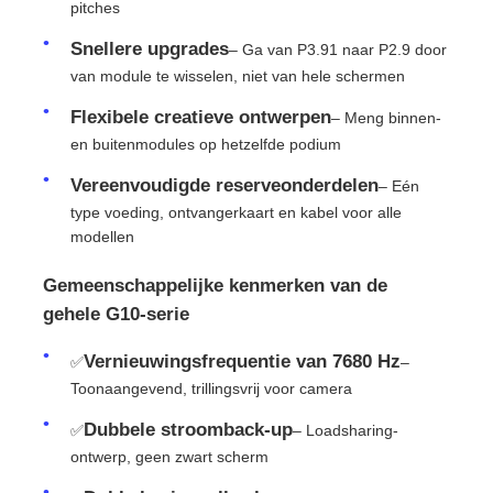
pitches
Snellere upgrades
– Ga van P3.91 naar P2.9 door
SMD LED Scherm
van module te wisselen, niet van hele schermen
Flexibele creatieve ontwerpen
– Meng binnen-
Buiten LED-displaybord
en buitenmodules op hetzelfde podium
Vereenvoudigde reserveonderdelen
– Eén
Buiten geleid reclamebord
type voeding, ontvangerkaart en kabel voor alle
modellen
Gemeenschappelijke kenmerken van de
gehele G10-serie
Vernieuwingsfrequentie van 7680 Hz
✅
–
Toonaangevend, trillingsvrij voor camera
Dubbele stroomback-up
✅
– Loadsharing-
ontwerp, geen zwart scherm