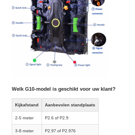
Welk G10-model is geschikt voor uw klant?
Kijkafstand
Aanbevolen standplaats
2-5 meter
P2.6 of P2.9
3-8 meter
P2.97 of P2.976