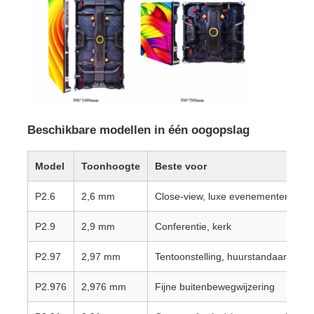
VR -show
Over Ons
Fabriekstour
Beschikbare modellen in één oogopslag
Model
Toonhoogte
Beste voor
Kwaliteitscontrole
P2.6
2,6 mm
Close-view, luxe evenementen
Neem contact met ons op
P2.9
2,9 mm
Conferentie, kerk
P2.97
2,97 mm
Tentoonstelling, huurstandaard
Nieuws
P2.976
2,976 mm
Fijne buitenbewegwijzering
Gevallen