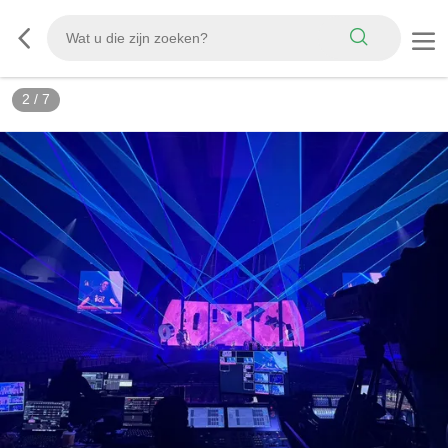
2
/
7