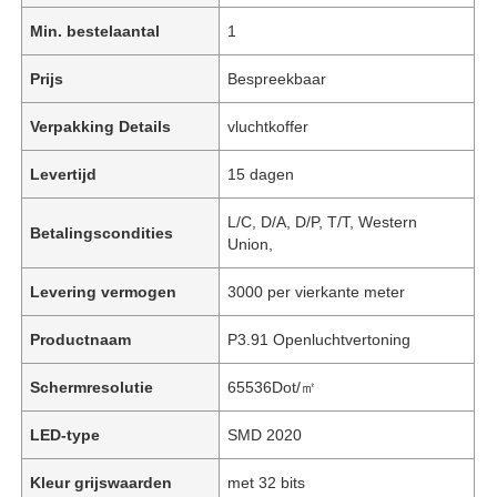
Min. bestelaantal
1
Prijs
Bespreekbaar
Verpakking Details
vluchtkoffer
Levertijd
15 dagen
L/C, D/A, D/P, T/T, Western
Betalingscondities
Union,
Levering vermogen
3000 per vierkante meter
Productnaam
P3.91 Openluchtvertoning
Schermresolutie
65536Dot/㎡
LED-type
SMD 2020
Kleur grijswaarden
met 32 bits