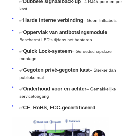
Dubbele signaalback-up
✅
– 4 RJ45-poorten per
kast
Harde interne verbinding
✅
– Geen lintkabels
Oppervlak van antibotsingsmodule
✅
–
Beschermt LED's tijdens het hanteren
Quick Lock-systeem
✅
– Gereedschapsloze
montage
Gegoten privé-gegoten kast
✅
– Sterker dan
publieke mal
Onderhoud voor en achter
✅
– Gemakkelijke
servicetoegang
CE, RoHS, FCC-gecertificeerd
✅