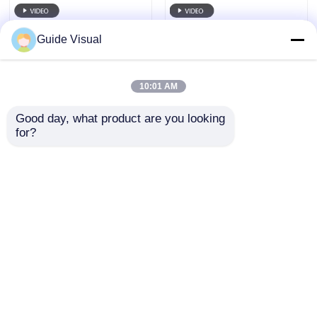
Guide Visual
10:01 AM
Good day, what product are you looking 
for?
Gids Visuele G10
Gids Visuele G10
P4.81 Buitenhuur
P3.91 Indoor LED
LED-scherm ¢
Display Ultra-Smooth
Kosteneffectieve
7680Hz Performance
Aanvraag sturen
Aanvraag sturen
oplossing met
met snelle installatie
universele
kastontwerp
Thuis
Ongeveer ons
Contacteer ons
Desktop Site
Sitemap
Privacybeleid