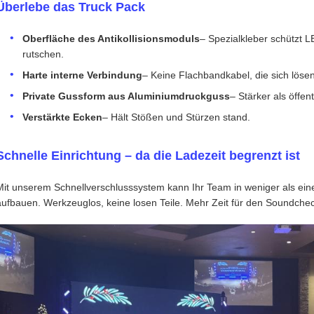
Überlebe das Truck Pack
Oberfläche des Antikollisionsmoduls
– Spezialkleber schützt
rutschen.
Harte interne Verbindung
– Keine Flachbandkabel, die sich löse
Private Gussform aus Aluminiumdruckguss
– Stärker als öffe
Verstärkte Ecken
– Hält Stößen und Stürzen stand.
Schnelle Einrichtung – da die Ladezeit begrenzt ist
Mit unserem Schnellverschlusssystem kann Ihr Team in weniger als eine
aufbauen. Werkzeuglos, keine losen Teile. Mehr Zeit für den Soundchec