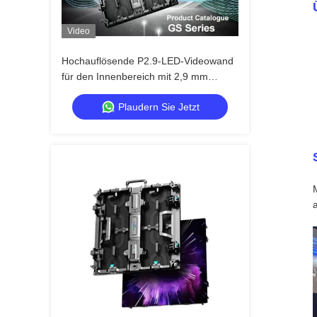
Video
Hochauflösende P2.9-LED-Videowand
für den Innenbereich mit 2,9 mm
Pixelabstand, 3840 Hz
Plaudern Sie Jetzt
Bildwiederholfrequenz und 4500 cd/m²
Helligkeit