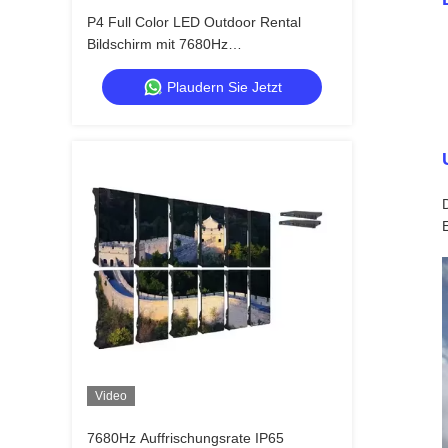
P4 Full Color LED Outdoor Rental
Bildschirm mit 7680Hz
Auffrischungsrate und IP65
Plaudern Sie Jetzt
Wasserdicht für HD Video
Wandbildschirm
Video
7680Hz Auffrischungsrate IP65