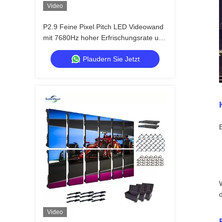
Video
P2.9 Feine Pixel Pitch LED Videowand
mit 7680Hz hoher Erfrischungsrate und
Dual Power & Signal Backup für
Plaudern Sie Jetzt
Bühnenveranstaltungen
Video