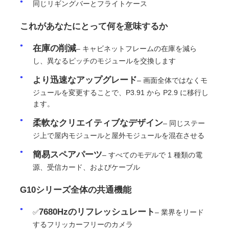
同じリギングバーとフライトケース
SMD LEDスクリーン
これがあなたにとって何を意味するか
在庫の削減
– キャビネットフレームの在庫を減ら
屋外用LEDディスプレイボード
し、異なるピッチのモジュールを交換します
より迅速なアップグレード
– 画面全体ではなくモ
屋外の導かれた看板
ジュールを変更することで、P3.91 から P2.9 に移行し
ます。
柔軟なクリエイティブなデザイン
– 同じステー
ジ上で屋内モジュールと屋外モジュールを混在させる
簡易スペアパーツ
– すべてのモデルで 1 種類の電
源、受信カード、およびケーブル
G10シリーズ全体の共通機能
7680Hzのリフレッシュレート
✅
– 業界をリード
するフリッカーフリーのカメラ