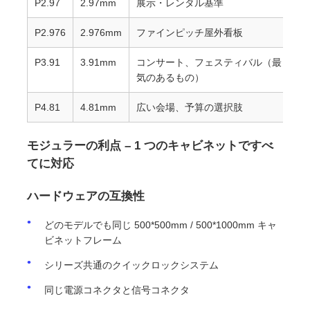
P2.97
2.97mm
展示・レンタル基準
P2.976
2.976mm
ファインピッチ屋外看板
引金 を 求め て ください
P3.91
3.91mm
コンサート、フェスティバル（最も人
気のあるもの）
LED ビデオウォールディスプレイ
P4.81
4.81mm
広い会場、予算の選択肢
LEDディスプレイ画面
モジュラーの利点 – 1 つのキャビネットですべ
てに対応
コンサートLEDスクリーン
ハードウェアの互換性
ステージLEDスクリーンレンタル
どのモデルでも同じ 500*500mm / 500*1000mm キャ
ビネットフレーム
コブLEDビデオ壁
シリーズ共通のクイックロックシステム
同じ電源コネクタと信号コネクタ
透明なLEDディスプレイ