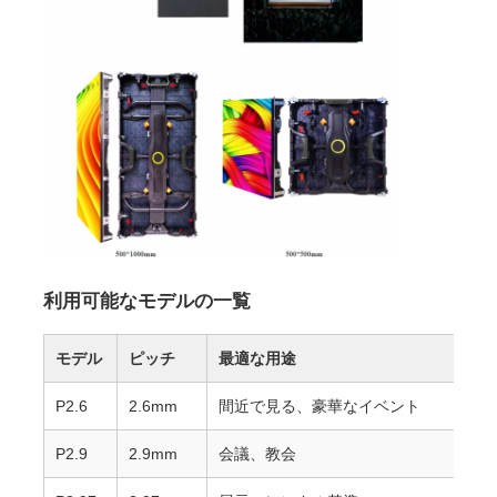
VRショー
私たちについて
工場見学
品質管理
利用可能なモデルの一覧
お問い合わせ
モデル
ピッチ
最適な用途
P2.6
2.6mm
間近で見る、豪華なイベント
ニュース
P2.9
2.9mm
会議、教会
ケース