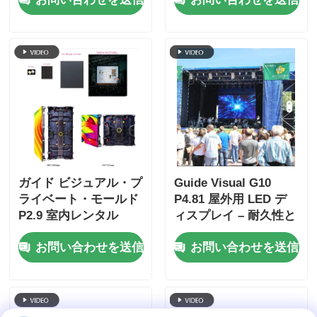
プレイ,クイックロック
およびイベント向け
デュアル バックアップ
IP65防水
ガイド ビジュアル・プ
Guide Visual G10
ライベート・モールド
P4.81 屋外用 LED デ
P2.9 室内レンタル
ィスプレイ – 耐久性と
LEDディスプレイ vs
コスト効率に優れた販
お問い合わせを送信
お問い合わせを送信
公共のモールド,より強
売代理店向けレンタル
いキャビネット・アン
スクリーン
チ・コリクション