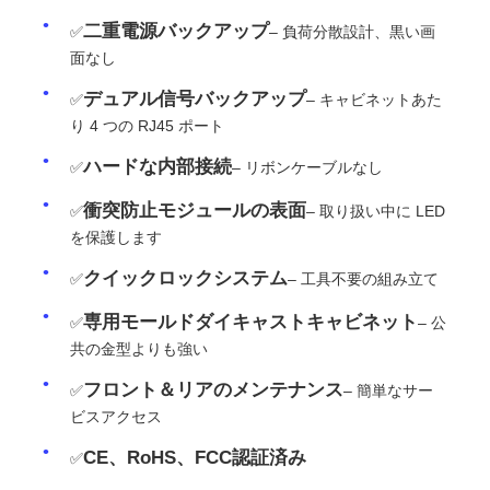
二重電源バックアップ
✅
– 負荷分散設計、黒い画
面なし
デュアル信号バックアップ
✅
– キャビネットあた
り 4 つの RJ45 ポート
ハードな内部接続
✅
– リボンケーブルなし
衝突防止モジュールの表面
✅
– 取り扱い中に LED
を保護します
クイックロックシステム
✅
– 工具不要の組み立て
専用モールドダイキャストキャビネット
✅
– 公
共の金型よりも強い
フロント＆リアのメンテナンス
✅
– 簡単なサー
ビスアクセス
CE、RoHS、FCC認証済み
✅