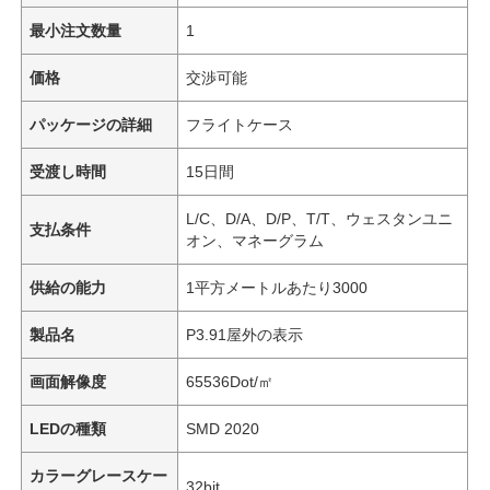
最小注文数量
1
価格
交渉可能
パッケージの詳細
フライトケース
受渡し時間
15日間
L/C、D/A、D/P、T/T、ウェスタンユニ
支払条件
オン、マネーグラム
供給の能力
1平方メートルあたり3000
製品名
P3.91屋外の表示
画面解像度
65536Dot/㎡
LEDの種類
SMD 2020
カラーグレースケー
32bit