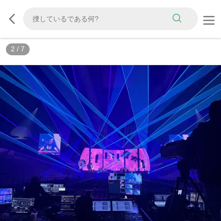
2
/
7