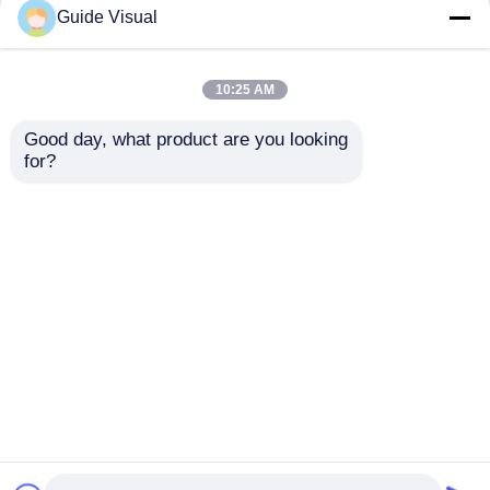
Guide Visual
10:25 AM
Good day, what product are you looking 
for?
ガイド ビジュアル
ガイド ビジュアル
G10 P4.81 屋外レンタ
G10 P3.91 室内 LED
ル LEDディスプレイ
ディスプレイ 超スムー
ユニバーサルキャビネ
ズ 7680Hz 性能 迅速な
お問い合わせを送信
お問い合わせを送信
ットデザインのコスト
インストール
効率の良いソリューシ
ョン
ホーム
企業情報
お問い合わせ
Desktop Site
地図
プライバシーポリシー規約
品質
LED ビデオウォールディスプレイ
中国工