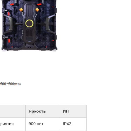
Яркость
ИП
приятия
900 нит
IP42