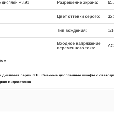
е дисплей P3.91
Разрешение экрана:
65
Цвет оттенки серого:
32b
Тип вождения:
1/
Входное напряжение
AC
переменного тока:
0мм
,
 дисплеев серии G10
Сменные дисплейные шкафы с светод
одная видеостенка