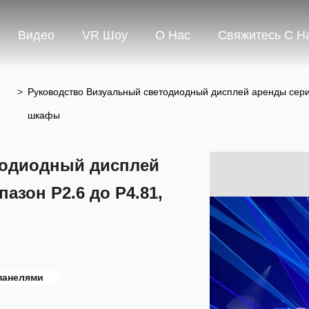
Видео
VR Шоу
О Нас
Свяжитесь С Н
>
Руководство Визуальный светодиодный дисплей аренды сери
шкафы
тодиодный дисплей
азон P2.6 до P4.81,
панелями