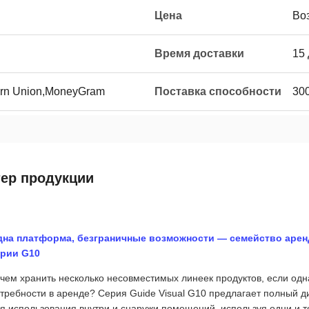
Цена
Во
Время доставки
15
ern Union,MoneyGram
Поставка способности
30
тер продукции
дна платформа, безграничные возможности — семейство аре
ерии G10
чем хранить несколько несовместимых линеек продуктов, если одн
требности в аренде? Серия Guide Visual G10 предлагает полный ди
я использования внутри и снаружи помещений, используя одни и т