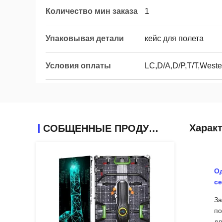
Количество мин заказа
1
Упаковывая детали
кейс для полета
Условия оплаты
LC,D/A,D/P,T/T,West
Харак
СОБЩЕННЫЕ ПРОДУКТЫ
О
с
За
по
дл