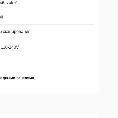
536Dot/㎡
it
16 сканирования
 110-240V
,
иодными панелями