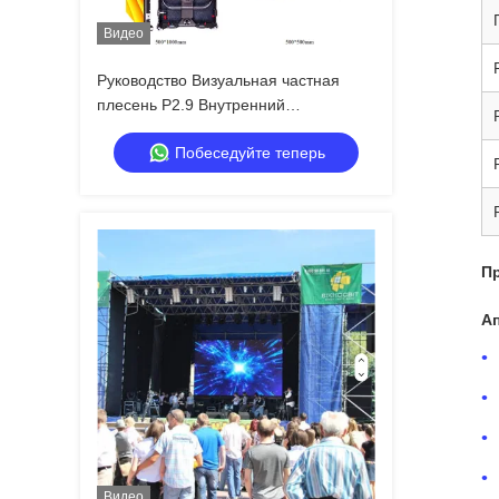
Видео
Руководство Визуальная частная
плесень P2.9 Внутренний
арендованный светодиодный
Побеседуйте теперь
дисплей против общественной
плесень, более сильный кабинет
анти-коллизии
П
А
Видео