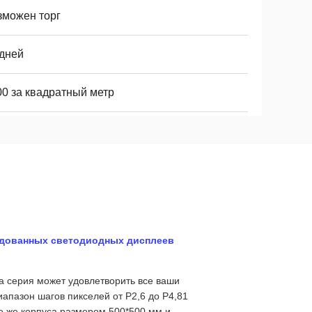
зможен торг
 дней
00 за квадратный метр
ндованных светодиодных дисплеев
а серия может удовлетворить все ваши
апазон шагов пикселей от P2,6 до P4,81
е же корпуса размером 500*500 мм и