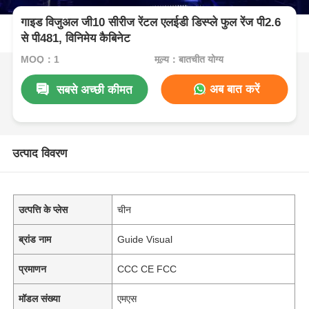
गाइड विजुअल जी10 सीरीज रेंटल एलईडी डिस्प्ले फुल रेंज पी2.6
से पी481, विनिमेय कैबिनेट
MOQ：1
मूल्य：बातचीत योग्य
अब बात करें
सबसे अच्छी कीमत
उत्पाद विवरण
उत्पत्ति के प्लेस
चीन
ब्रांड नाम
Guide Visual
प्रमाणन
CCC CE FCC
मॉडल संख्या
एमएस