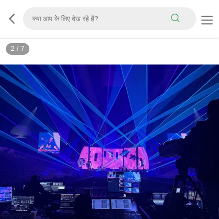
2
/
7