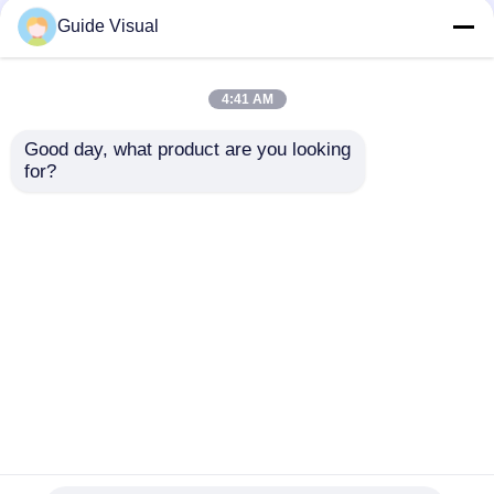
Guide Visual
4:41 AM
Good day, what product are you looking 
for?
गाइड विजुअल G10 P4.81
गाइड विजुअल G10 P3.91
आउटडोर रेंटल एलईडी
इनडोर एलईडी डिस्प्ले
डिस्प्ले
जांच भेजें
जांच भेजें
होम
हमारे बारे में
हमसे संपर्क करें
Desktop Site
साइटमैप
गोपनीयता नीति
गुणवत्ता
एलईडी वीडियो दीवार प्रदर्शन
चीन का