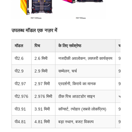
वीआर शो
उपलब्ध मॉडल एक नज़र में
हमारे बारे में
मॉडल
पिच
के लिए सर्वश्रेष्ठ
चमक
कारखाने का दौरा
पी2.6
2.6 मिमी
नजदीकी अवलोकन, लक्जरी कार्यक्रम
900nit
पी2.9
2.9 मिमी
सम्मेलन, चर्च
900nit
गुणवत्ता नियंत्रण
पी2.97
2.97 मिमी
प्रदर्शनी, किराये का मानक
900-50
हमसे संपर्क करें
पी2.976
2.976 मिमी
ठीक पिच आउटडोर साइन
५००० न
पी3.91
3.91 मिमी
कॉन्सर्ट, त्योहार (सबसे लोकप्रिय)
900-50
समाचार
पी4.81
4.81 मिमी
बड़ा स्थान, बजट विकल्प
900-50
मामले