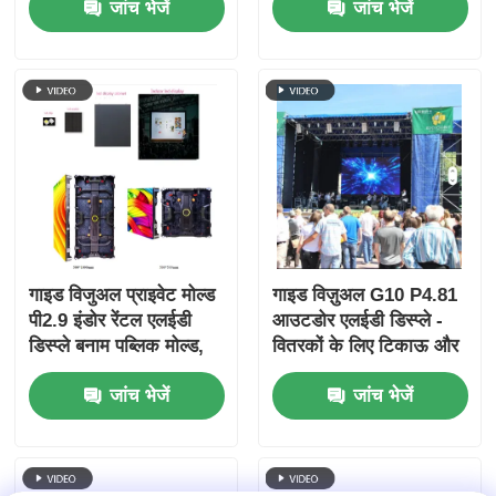
जांच भेजें
जांच भेजें
किराए और घटनाओं के लिए
गाइड विजुअल प्राइवेट मोल्ड
गाइड विज़ुअल G10 P4.81
पी2.9 इंडोर रेंटल एलईडी
आउटडोर एलईडी डिस्प्ले -
डिस्प्ले बनाम पब्लिक मोल्ड,
वितरकों के लिए टिकाऊ और
मजबूत कैबिनेट एंटी-कॉलिशन
लागत प्रभावी किराये की
जांच भेजें
जांच भेजें
स्क्रीन