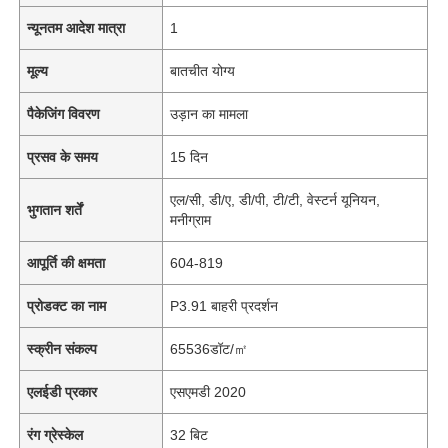
न्यूनतम आदेश मात्रा
1
मूल्य
बातचीत योग्य
पैकेजिंग विवरण
उड़ान का मामला
प्रसव के समय
15 दिन
एल/सी, डी/ए, डी/पी, टी/टी, वेस्टर्न यूनियन,
भुगतान शर्तें
मनीग्राम
आपूर्ति की क्षमता
604-819
प्रोडक्ट का नाम
P3.91 बाहरी प्रदर्शन
स्क्रीन संकल्प
65536डॉट/㎡
एलईडी प्रकार
एसएमडी 2020
रंग ग्रेस्केल
32 बिट