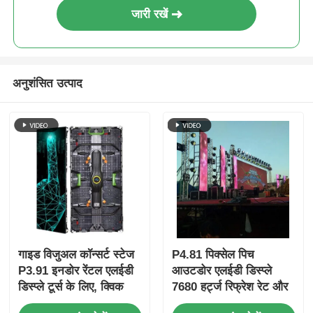
जारी रखें
अनुशंसित उत्पाद
गाइड विजुअल कॉन्सर्ट स्टेज
P4.81 पिक्सेल पिच
P3.91 इनडोर रेंटल एलईडी
आउटडोर एलईडी डिस्प्ले
डिस्प्ले टूर्स के लिए, क्विक
7680 हर्ट्ज रिफ्रेश रेट और
लॉक डुअल बैकअप
IP65 वाटरप्रूफ के साथ