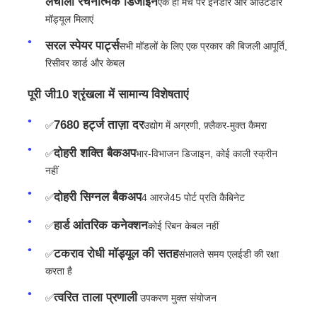
लचीला रचनात्मक डिजाइन
एक ही मंच पर इनडोर और आउटडोर
मॉड्यूल मिलाएं
एसएमडी एलईडी स्क्रीन
सरल स्पेयर पार्ट्स
सभी मॉडलों के लिए एक प्रकार की बिजली आपूर्ति,
रिसीवर कार्ड और केबल
आउटडोर एलईडी डिस्प्ले बोर्ड
पूरी जी10 श्रृंखला में सामान्य विशेषताएं
आउटडोर एलईडी बिलबोर्ड
7680 हर्ट्ज ताज़ा दर
✅
उद्योग में अग्रणी, फ़्लैकर-मुक्त कैमरा
दोहरी शक्ति बैकअप
✅
भार-विभाजन डिजाइन, कोई काली स्क्रीन
नहीं
दोहरी सिग्नल बैकअप
✅
4 आरजे45 पोर्ट प्रति कैबिनेट
हार्ड आंतरिक कनेक्शन
✅
कोई रिबन केबल नहीं
टकराव रोधी मॉड्यूल की सतह
✅
संभालते समय एलईडी की रक्षा
करता है
त्वरित ताला प्रणाली
✅
️ उपकरण मुक्त संयोजन