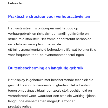
behouden.
Offerte Aanvragen
Praktische structuur voor verhuuractiviteiten
LED-videomuurweergave
Het kastsysteem is ontworpen met het oog op
verhuurgebruik en richt zich op handlingefficiëntie en
structurele stabiliteit. Het frame ondersteunt herhaalde
LED -schermscherm
installatie en verwijdering terwijl de
uitlijningsnauwkeurigheid behouden blijft, wat belangrijk is
voor frequente toer- en evenementenopstellingen.
Overleg het LEIDENE Scherm
Buitenbescherming en langdurig gebruik
Verhuur van LED-schermen
Het display is gebouwd met beschermende techniek die
geschikt is voor buitenomstandigheden. Het is bestand
COB LED VIDEO WALL
tegen omgevingsuitdagingen zoals stof, vochtigheid en
veranderend weer, waardoor een stabiele werking tijdens
langdurige evenementen mogelijk is zonder
Transparant LED -display
prestatieverlies.