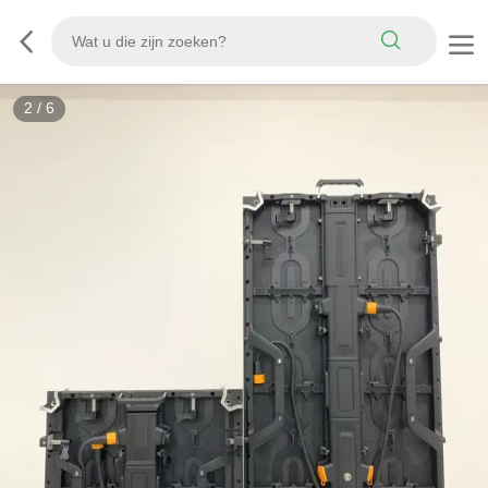
2
/
6