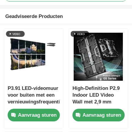
Geadviseerde Producten
P3.91 LED-videomuur
High-Definition P2.9
voor buiten met een
Indoor LED Video
vernieuwingsfrequentie
Wall met 2,9 mm
van 7680 Hz,
Pixel Pitch 3840 Hz
Aanvraag sturen
Aanvraag sturen
kleurendisplay en
Refresh Rate en
IP65-bescherming
4500cd/sqm
voor concerten en
Helderheid