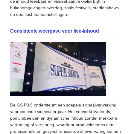
de inhoud leesbaar en visueel aantrekkelijk blijft in
buitenomgevingen overdag, zoals festivals, stadionshows
en openluchttentoonstellingen.
VR -show
Consistente weergave voor live-inhoud
Over Ons
Fabriekstour
Kwaliteitscontrole
Neem contact met ons op
De GS P3.9 ondersteunt een soepele signaalverwerking
Nieuws
voor continue videoweergave. Het verwerkt livefeeds,
podiumbeelden en dynamische inhoud zonder merkbare
vertraging of verstoring, waardoor productieteams een
Gevallen
professionele en gesynchroniseerde showervaring kunnen