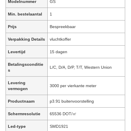
Modelnummer
GS
Min. bestelaantal
1
Prijs
Bespreekbaar
Verpakking Details
vluchtkoffer
Levertijd
15 dagen
Betalingsconditie
L/C, D/A, D/P, T/T, Western Union
s
Levering
3000 per vierkante meter
vermogen
Productnaam
p3.91 buitenvoorstelling
Schermresolutie
65536 DOT/㎡
Led-type
SMD1921