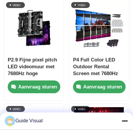
podiumevenementen
P2.9 Fijne pixel pitch
P4 Full Color LED
LED videomuur met
Outdoor Rental
7680Hz hoge
Screen met 7680Hz
verversingsfrequentie
verversingsfrequentie
Aanvraag sturen
Aanvraag sturen
en dubbele stroom-
en IP65 waterdicht
en signaalback-up
voor HD Video Wall
voor
Display
podiumgebeurtenissen
Guide Visual