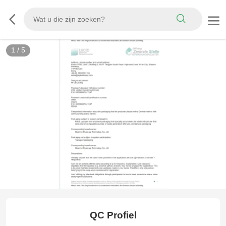
1
/
5
EPR_Germany_Packing
QC Profiel