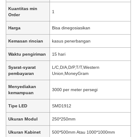
Kuantitas min
1
Order
Harga
Bisa dinegosiasikan
Kemasan rincian
kasus penerbangan
Waktu pengiriman
15 hari
Syarat-syarat
L/C,D/A,D/P,T/T,Western
pembayaran
Union,MoneyGram
Menyediakan
3000 per meter persegi
kemampuan
Tipe LED
SMD1912
Ukuran Modul
250*250mm
Ukuran Kabinet
500*500mm Atau 1000*1000mm