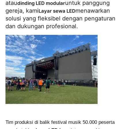
atau
untuk panggung
dinding LED modular
gereja, kami
menawarkan
Layar sewa LED
Pertunjukan VR
solusi yang fleksibel dengan pengaturan
dan dukungan profesional.
Tentang Kami
Tur Pabrik
Kontrol kualitas
Hubungi Kami
Berita
Tim produksi di balik festival musik 50.000 peserta
Kasus