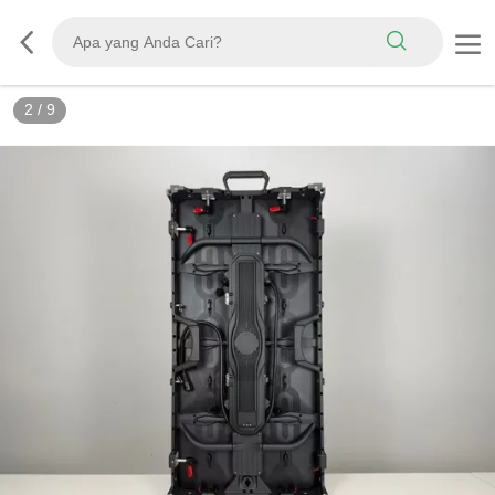
3
/
9