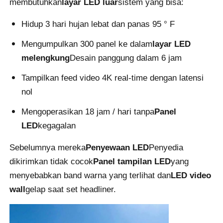
membutuhkan
layar LED luar
sistem yang bisa:
Hidup 3 hari hujan lebat dan panas 95 ° F
Minta Penawaran Harga
Mengumpulkan 300 panel ke dalam
layar LED
melengkung
Desain panggung dalam 6 jam
Tampilan Dinding Video LED
Tampilkan feed video 4K real-time dengan latensi
Layar layar LED
nol
Mengoperasikan 18 jam / hari tanpa
Panel
layar dipimpin konser
LED
kegagalan
Sebelumnya mereka
Penyewaan LED
Penyedia
Sewa layar LED panggung
dikirimkan tidak cocok
Panel tampilan LED
yang
menyebabkan band warna yang terlihat dan
LED video
Dinding video LED COB
wall
gelap saat set headliner.
Tampilan LED transparan