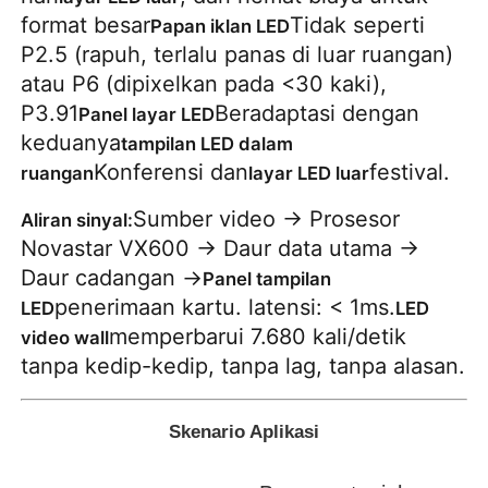
format besar
Tidak seperti
Papan iklan LED
P2.5 (rapuh, terlalu panas di luar ruangan)
atau P6 (dipixelkan pada <30 kaki),
P3.91
Beradaptasi dengan
Panel layar LED
keduanya
tampilan LED dalam
Konferensi dan
festival.
ruangan
layar LED luar
Sumber video → Prosesor
Aliran sinyal:
Novastar VX600 → Daur data utama →
Daur cadangan →
Panel tampilan
penerimaan kartu. latensi: < 1ms.
LED
LED
memperbarui 7.680 kali/detik
video wall
tanpa kedip-kedip, tanpa lag, tanpa alasan.
Skenario Aplikasi