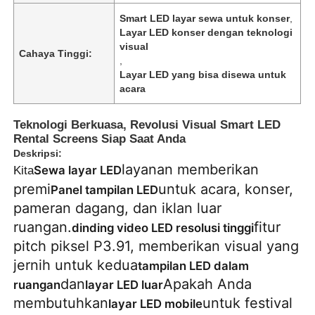
Smart LED layar sewa untuk konser
,
Layar LED konser dengan teknologi
visual
Cahaya Tinggi:
,
Layar LED yang bisa disewa untuk
acara
Teknologi Berkuasa, Revolusi Visual Smart LED
Rental Screens Siap Saat Anda
Deskripsi:
layanan memberikan
Sewa layar LED
Kita
premi
untuk acara, konser,
Panel tampilan LED
pameran dagang, dan iklan luar
Rumah
ruangan.
fitur
dinding video LED resolusi tinggi
pitch piksel P3.91, memberikan visual yang
jernih untuk kedua
tampilan LED dalam
Produk
dan
Apakah Anda
ruangan
layar LED luar
membutuhkan
untuk festival
layar LED mobile
Video