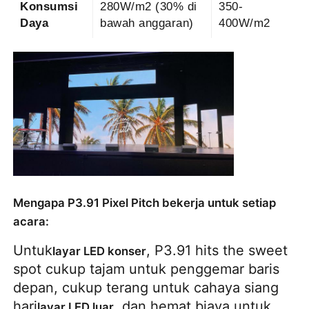
Konsumsi
280W/m2 (30% di
350-
Daya
bawah anggaran)
400W/m2
Mengapa P3.91 Pixel Pitch bekerja untuk setiap
acara:
Untuk
, P3.91 hits the sweet
layar LED konser
spot cukup tajam untuk penggemar baris
depan, cukup terang untuk cahaya siang
hari
, dan hemat biaya untuk
layar LED luar