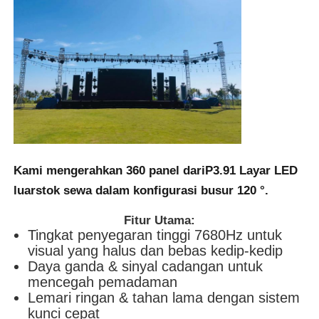
SMD LED Screen
Papan Tampilan LED Luar
Papan reklame luar ruangan
Kami mengerahkan 360 panel dari
P3.91 Layar LED
luar
stok sewa dalam konfigurasi busur 120 °.
Fitur Utama:
Tingkat penyegaran tinggi 7680Hz untuk
visual yang halus dan bebas kedip-kedip
Daya ganda & sinyal cadangan untuk
mencegah pemadaman
Lemari ringan & tahan lama dengan sistem
kunci cepat