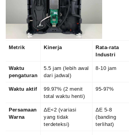
Metrik
Kinerja
Rata-rata
Industri
Waktu
5.5 jam (lebih awal
8-10 jam
pengaturan
dari jadwal)
Waktu aktif
99.97% (2 menit
95-97%
total waktu henti)
Persamaan
ΔE<2 (variasi
ΔE 5-8
Warna
yang tidak
(banding
terdeteksi)
terlihat)