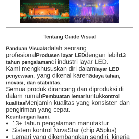
Tentang Guide Visual
adalah seorang
Panduan Visual
profesional
dengan lebih
Produsen layar LED
13
di industri layar LED.
tahun pengalaman
Kami mengkhususkan diri dalam
layar LED
, yang dikenal karena
penyewaan
daya tahan,
.
inovasi, dan stabilitas
Semua produk dirancang dan diproduksi di
dalam rumah
untuk
Pembuatan lemari
kontrol
Menjamin kualitas yang konsisten dan
kualitas
pengiriman yang cepat.
Keuntungan kami:
13+ tahun pengalaman manufaktur
Sistem kontrol NovaStar (chip A5plus)
Lemari yang dikembangkan sendiri, kinerja