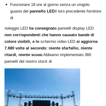
Funzionare 18 ore al giorno senza un singolo
guasto del
pannello LED
Il loro precedente fornitore
Schermo LED SMD
di
Displayboard LED esterno
noleggio LED
ha consegnato
pannelli display LED
non corrispondenti che hanno causato bande di
Cartellone led da esterno
colore visibili, e lo
schermo video LED
si aggiorna
7.680 volte al secondo: niente sfarfallio, niente
ritardi, niente scuse.
Abbiamo implementato 360
pannelli del nostro stock di