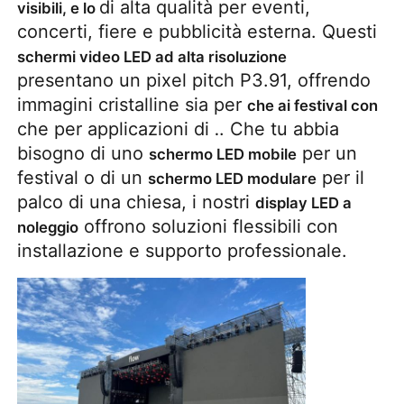
di alta qualità per eventi,
visibili, e lo
concerti, fiere e pubblicità esterna. Questi
Spettacolo VR
schermi video LED ad alta risoluzione
presentano un pixel pitch P3.91, offrendo
immagini cristalline sia per
che ai festival con
Chi Siamo
che per applicazioni di
. Che tu abbia
.
bisogno di uno
per un
schermo LED mobile
Visita alla fabbrica
festival o di un
per il
schermo LED modulare
palco di una chiesa, i nostri
display LED a
Controllo di qualità
offrono soluzioni flessibili con
noleggio
installazione e supporto professionale.
Contattaci
Notizie
Casi