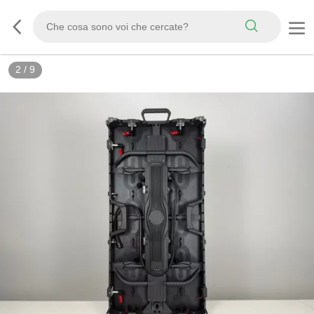
3
/
9