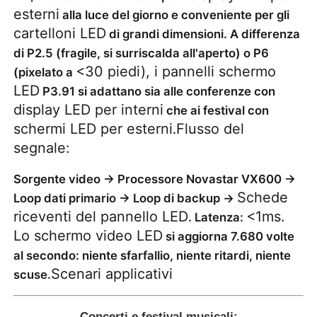
esterni
alla luce del giorno e conveniente per gli
cartelloni LED
di grandi dimensioni. A differenza
di P2.5 (fragile, si surriscalda all'aperto) o P6
<30 piedi), i pannelli schermo
(pixelato a
LED
P3.91 si adattano sia alle conferenze con
display LED per interni
che ai festival con
schermi LED per esterni
Flusso del
.
segnale:
Sorgente video → Processore Novastar VX600 →
Schede
Loop dati primario → Loop di backup →
riceventi del pannello LED
<1ms.
. Latenza:
Lo schermo video LED
si aggiorna 7.680 volte
al secondo: niente sfarfallio, niente ritardi, niente
Scenari applicativi
scuse.
Concerti e festival musicali: