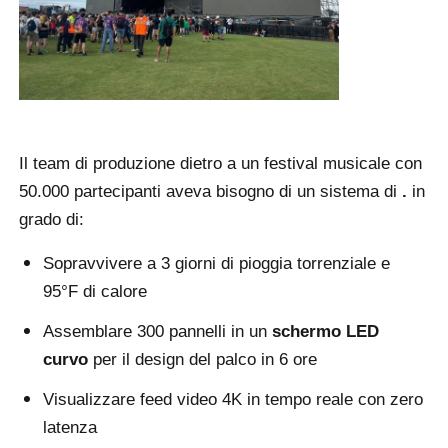
Chiedi un preventivo
Display a parete video a LED
Il team di produzione dietro a un festival musicale con
Schermata del display LED
50.000 partecipanti aveva bisogno di un sistema di
.
in
grado di:
Schermo di concerto LED
Sopravvivere a 3 giorni di pioggia torrenziale e
95°F di calore
Noleggio di schermi a LED
Assemblare 300 pannelli in un
schermo LED
curvo
per il design del palco in 6 ore
Muro video a LED COB
Visualizzare feed video 4K in tempo reale con zero
latenza
Display LED trasparente