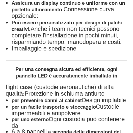
Assicura un display continuo e uniforme con un
Connessione curva
perfetto allineamento.
opzionale:
Può essere personalizzato per design di palchi
Anche i team non tecnici possono
creativi.
completare l'installazione in pochi minuti,
risparmiando tempo, manodopera e costi.
Imballaggio e spedizione
Per una consegna sicura ed efficiente, ogni
pannello LED è accuratamente imballato in
flight case (custodie aeronautiche) di alta
qualità
Protezione in schiuma antiurto
:
Design impilabile
per prevenire danni al cabinet
Custodie
per un facile trasporto e stoccaggio
impermeabili e antipolvere
Ogni custodia può contenere
per uso esterno
da
6 a 8 pannelli
a seconda delle dimensioni del