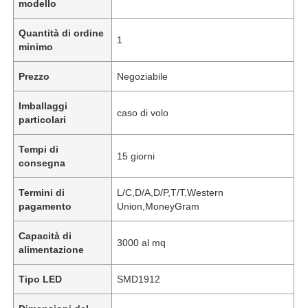
modello
Quantità di ordine
1
minimo
Prezzo
Negoziabile
Imballaggi
caso di volo
particolari
Tempi di
15 giorni
consegna
Termini di
L/C,D/A,D/P,T/T,Western
pagamento
Union,MoneyGram
Capacità di
3000 al mq
alimentazione
Tipo LED
SMD1912