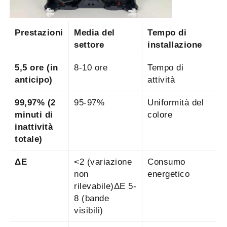
Prestazioni
Media del
Tempo di
settore
installazione
5,5 ore (in
8-10 ore
Tempo di
anticipo)
attività
99,97% (2
95-97%
Uniformità del
minuti di
colore
inattività
totale)
ΔE
<2 (variazione
Consumo
non
energetico
rilevabile)ΔE 5-
8 (bande
visibili)