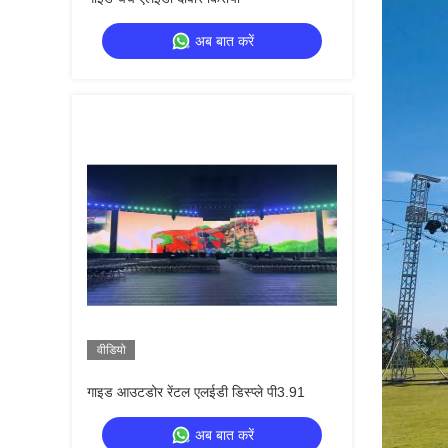
अब बात करें
वीडियो
गाइड आउटडोर रेंटल एलईडी डिस्प्ले पी3.91
अब बात करें