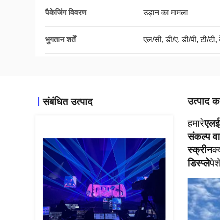
पैकेजिंग विवरण
उड़ान का मामला
भुगतान शर्तें
एल/सी, डी/ए, डी/पी, टी/टी, व
उत्पाद का
संबंधित उत्पाद
एलईड
हमारे
संकल्प वा
स्क्रीन
क
डिस्प्ले
पे