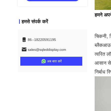
हमने अपन
हमसे संपर्क करें
चिकनी, झ
86--18220591195
ब्लैकआउ
sales@sqleddisplay.com
त्वरित ल
अब बात करें
आसान से
निर्बाध 