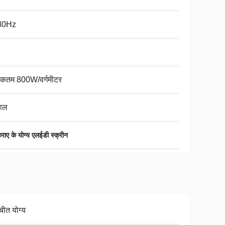
80Hz
कतम 800W/वर्गमीटर
ाल
राए के योग्य एलईडी स्क्रीन
चीत योग्य