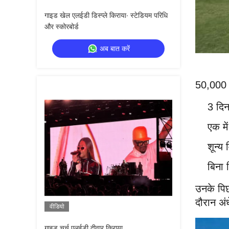
गाइड खेल एलईडी डिस्प्ले किराया∙ स्टेडियम परिधि
और स्कोरबोर्ड
अब बात करें
50,000 प
3 दिन
एक मे
शून्य
बिना 
उनके पि
दौरान अं
वीडियो
गाइड चर्च एलईडी दीवार किराया