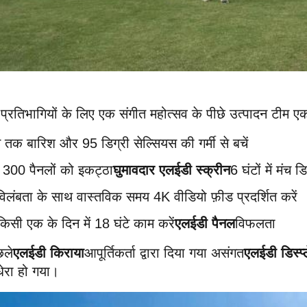
्रतिभागियों के लिए एक संगीत महोत्सव के पीछे उत्पादन टीम 
 तक बारिश और 95 डिग्री सेल्सियस की गर्मी से बचें
ं 300 पैनलों को इकट्ठा
घुमावदार एलईडी स्क्रीन
6 घंटों में मंच 
 विलंबता के साथ वास्तविक समय 4K वीडियो फ़ीड प्रदर्शित करें
किसी एक के दिन में 18 घंटे काम करें
एलईडी पैनल
विफलता
छले
एलईडी किराया
आपूर्तिकर्ता द्वारा दिया गया असंगत
एलईडी डिस्प्
धेरा हो गया।