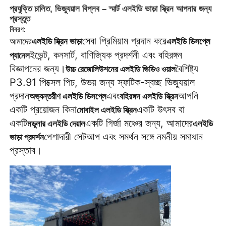
প্রযুক্তি চালিত, ভিজ্যুয়াল বিপ্লব – স্মার্ট এলইডি ভাড়া স্ক্রিন আপনার জন্য
প্রস্তুত
বিবরণ:
সেবা প্রিমিয়াম প্রদান করে
এলইডি স্ক্রিন ভাড়া
এলইডি ডিসপ্লে
আমাদের
ইভেন্ট, কনসার্ট, বাণিজ্যিক প্রদর্শনী এবং বহিরঙ্গন
প্যানেল
বিজ্ঞাপনের জন্য।
বৈশিষ্ট্য
উচ্চ রেজোলিউশনের এলইডি ভিডিও ওয়াল
P3.91 পিক্সেল পিচ, উভয় জন্য স্ফটিক-স্বচ্ছ ভিজ্যুয়াল
প্রদান
এবং
আপনি
অভ্যন্তরীণ এলইডি ডিসপ্লে
বহিরঙ্গন এলইডি স্ক্রিন
একটি প্রয়োজন কিনা
একটি উৎসব বা
মোবাইল এলইডি স্ক্রিন
একটি
একটি গির্জা মঞ্চের জন্য, আমাদের
মডুলার এলইডি দেয়াল
এলইডি
পেশাদারী সেটআপ এবং সমর্থন সঙ্গে নমনীয় সমাধান
ভাড়া প্রদর্শন
প্রস্তাব।
বাড়ি
পণ্য
ভিডিও