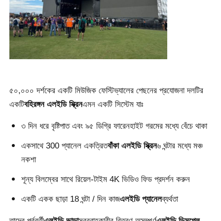
ভিআর শো
আমাদের সম্পর্কে
৫০,০০০ দর্শকের একটি মিউজিক ফেস্টিভ্যালের পেছনের প্রযোজনা দলটির
কারখানা পরিদর্শন
একটি
বহিরঙ্গন এলইডি স্ক্রিন
এমন একটি সিস্টেম যাঃ
মান নিয়ন্ত্রণ
৩ দিন ধরে বৃষ্টিপাত এবং ৯৫ ডিগ্রি ফারেনহাইট গরমের মধ্যে বেঁচে থাকা
একসাথে 300 প্যানেল একত্রিত
বাঁকা এলইডি স্ক্রিন
৬ ঘন্টার মধ্যে মঞ্চ
আমাদের সাথে যোগাযোগ করুন
নকশা
শূন্য বিলম্বের সাথে রিয়েল-টাইম 4K ভিডিও ফিড প্রদর্শন করুন
খবর
একটি একক ছাড়া 18 ঘন্টা / দিন কাজ
এলইডি প্যানেল
ব্যর্থতা
মামলা
তাদের পূর্ববর্তী
এলইডি ভাড়া
সরবরাহকারীর বিতরণ অসম্পূর্ণ
এলইডি ডিসপ্লে