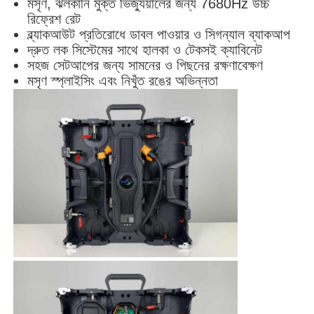
মসৃণ, ঝলকানি মুক্ত ভিজ্যুয়ালের জন্য 7680Hz উচ্চ
রিফ্রেশ রেট
ব্ল্যাকআউট প্রতিরোধে ডাবল পাওয়ার ও সিগন্যাল ব্যাকআপ
এসএমডি এলইডি স্ক্রিন
দ্রুত লক সিস্টেমের সাথে হালকা ও টেকসই ক্যাবিনেট
সহজ সেটআপের জন্য সামনের ও পিছনের রক্ষণাবেক্ষণ
বহিরঙ্গন এলইডি ডিসপ্লে বোর্ড
মসৃণ স্প্লাইসিং এবং নিখুঁত রঙের অভিন্নতা
বহিরঙ্গন নেতৃত্বাধীন বিলবোর্ড