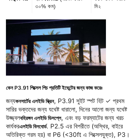
৩০% কম)
মি২
কেন P3.91 পিক্সেল পিচ প্রতিটি ইভেন্টের জন্য কাজ করেঃ
জন্য
, P3.91 সুইট স্পট হিট ✓ প্রথম
কনসার্টের এলইডি স্ক্রিন
সারির ভক্তদের জন্য যথেষ্ট ধারালো, দিনের আলো জন্য যথেষ্ট
উজ্জ্বল
, এবং বড় ফরম্যাটের জন্য খরচ
বহিরঙ্গন এলইডি ডিসপ্লে
কার্যকর
. P2.5 এর বিপরীতে (অস্থির, বাইরে
এলইডি বিলবোর্ড
অতিরিক্ত গরম হয়) বা P6 (<30ft এ পিক্সেলযুক্ত), P3।