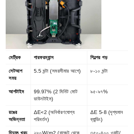
মেট্রিক
পারফরম্যান্স
শিল্পের গড়
সেটআপ
5.5 ঘন্টা (সময়সীমার আগে)
৮-১০ ঘন্টা
সময়
আপটাইম
99.97% (2 মিনিট মোট
৯৫-৯৭%
ডাউনটাইম)
রঙের
ΔE<2 (অনির্ধারণযোগ্য
ΔE 5-8 (দৃশ্যমান
অভিন্নতা
পরিবর্তন)
ব্যান্ডিং)
বিদ্যুৎ খরচ
২৮০W/m2 (বাজেট থেকে
৩৫০-৪০০ ওয়াট/