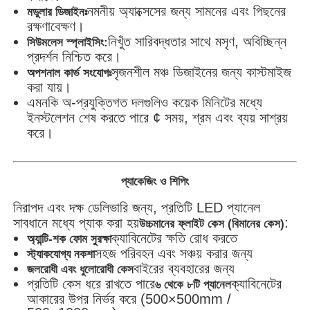
নমনীয় অ্যাক্সেসের জন্য সামনের এবং পিছনের
মডুলার ডিজাইনঃ
রক্ষণাবেক্ষণ।
নিখুঁত সারিবদ্ধতার সাথে মসৃণ, অবিচ্ছিন্ন
সিউমলেস স্প্লাইসিং:
প্রদর্শন নিশ্চিত করে।
সৃজনশীল মঞ্চ ডিজাইনের জন্য কাস্টমাইজ
অপশনাল কার্ভ সংযোগঃ
করা যায়।
এমনকি অ-প্রযুক্তিগত দলগুলিও কয়েক মিনিটের মধ্যে
ইনস্টলেশন শেষ করতে পারে ¢ সময়, শ্রম এবং ব্যয় সাশ্রয়
করে।
প্যাকেজিং ও শিপিং
নিরাপদ এবং দক্ষ ডেলিভারি জন্য, প্রতিটি LED প্যানেল
সাবধানে মধ্যে প্যাক করা হয়
:
উচ্চমানের ফ্লাইট কেস (বিমানের কেস)
ক্যাবিনেটের ক্ষতি রোধ করতে
অ্যান্টি-শক ফোম সুরক্ষা
সহজ পরিবহন এবং সঞ্চয় করার জন্য
স্ট্যাকযোগ্য নকশা
বাইরের ব্যবহারের জন্য
জলরোধী এবং ধুলোরোধী কেস
প্রতিটি কেস ধরে রাখতে পারে
ক্যাবিনেটের
৬ থেকে ৮টি প্যানেল
আকারের উপর নির্ভর করে (500×500mm /