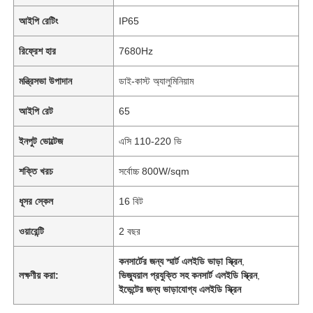
আইপি রেটিং
IP65
রিফ্রেশ হার
7680Hz
মন্ত্রিসভা উপাদান
ডাই-কাস্ট অ্যালুমিনিয়াম
আইপি রেট
65
ইনপুট ভোল্টেজ
এসি 110-220 ভি
শক্তি খরচ
সর্বোচ্চ 800W/sqm
ধূসর স্কেল
16 বিট
ওয়ারেন্টি
2 বছর
কনসার্টের জন্য স্মার্ট এলইডি ভাড়া স্ক্রিন
,
লক্ষণীয় করা:
ভিজ্যুয়াল প্রযুক্তি সহ কনসার্ট এলইডি স্ক্রিন
,
ইভেন্টের জন্য ভাড়াযোগ্য এলইডি স্ক্রিন