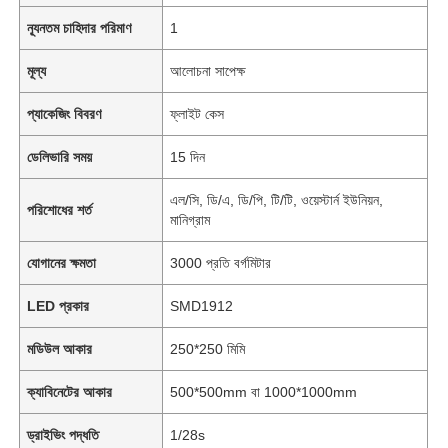
ন্যূনতম চাহিদার পরিমাণ
1
মূল্য
আলোচনা সাপেক্ষ
প্যাকেজিং বিবরণ
ফ্লাইট কেস
ডেলিভারি সময়
15 দিন
এল/সি, ডি/এ, ডি/পি, টি/টি, ওয়েস্টার্ন ইউনিয়ন,
পরিশোধের শর্ত
মানিগ্রাম
যোগানের ক্ষমতা
3000 প্রতি বর্গমিটার
LED প্রকার
SMD1912
মডিউল আকার
250*250 মিমি
ক্যাবিনেটের আকার
500*500mm বা 1000*1000mm
ড্রাইভিং পদ্ধতি
1/28s