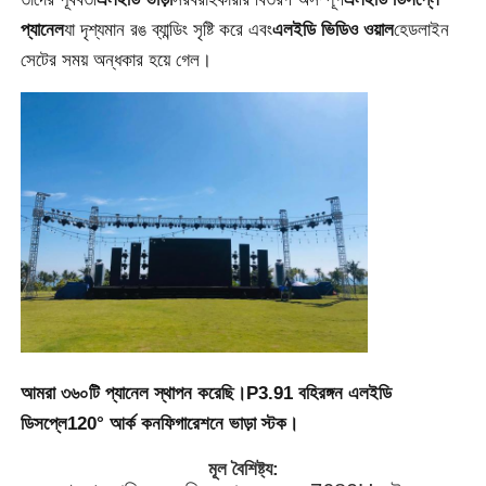
প্যানেল
যা দৃশ্যমান রঙ ব্যান্ডিং সৃষ্টি করে এবং
এলইডি ভিডিও ওয়াল
হেডলাইন
একটি উদ্ধৃতি অনুরোধ করুন
সেটের সময় অন্ধকার হয়ে গেল।
LED ভিডিও ওয়াল ডিসপ্লে
এলইডি ডিসপ্লে স্ক্রিন
কনসার্টের নেতৃত্বাধীন স্ক্রিন
স্টেজ এলইডি স্ক্রিন ভাড়া
আমরা ৩৬০টি প্যানেল স্থাপন করেছি।
P3.91 বহিরঙ্গন এলইডি
সিওবি এলইডি ভিডিও প্রাচীর
ডিসপ্লে
120° আর্ক কনফিগারেশনে ভাড়া স্টক।
মূল বৈশিষ্ট্য:
স্বচ্ছ এলইডি প্রদর্শন