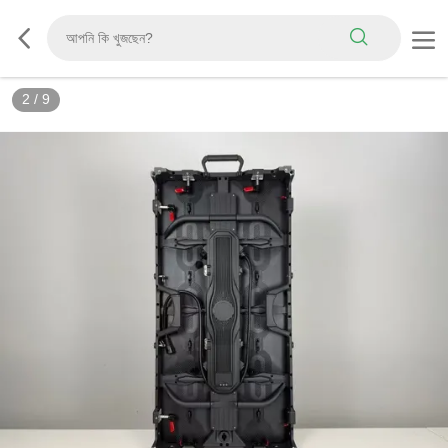
3
/
9