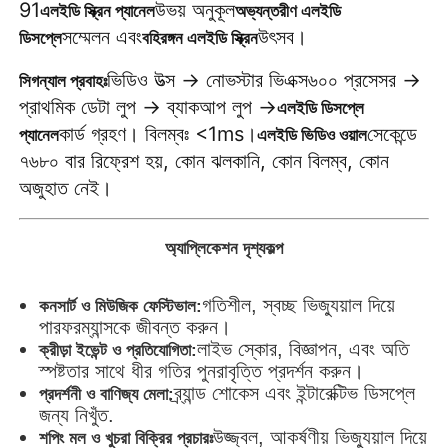
91
উভয় অনুকূল
এলইডি স্ক্রিন প্যানেল
অভ্যন্তরীণ এলইডি
সম্মেলন এবং
উৎসব।
ডিসপ্লে
বহিরঙ্গন এলইডি স্ক্রিন
ভিডিও উত্স → নোভস্টার ভিএক্স৬০০ প্রসেসর →
সিগন্যাল প্রবাহঃ
প্রাথমিক ডেটা লুপ → ব্যাকআপ লুপ →
এলইডি ডিসপ্লে
কার্ড গ্রহণ। বিলম্বঃ <1ms।
সেকেন্ডে
প্যানেল
এলইডি ভিডিও ওয়াল
৭৬৮০ বার রিফ্রেশ হয়, কোন ঝলকানি, কোন বিলম্ব, কোন
অজুহাত নেই।
অ্যাপ্লিকেশন দৃশ্যকল্প
গতিশীল, স্বচ্ছ ভিজ্যুয়াল দিয়ে
কনসার্ট ও মিউজিক ফেস্টিভাল:
পারফরম্যান্সকে জীবন্ত করুন।
লাইভ স্কোর, বিজ্ঞাপন, এবং অতি
ক্রীড়া ইভেন্ট ও প্রতিযোগিতা:
স্পষ্টতার সাথে ধীর গতির পুনরাবৃত্তি প্রদর্শন করুন।
ব্র্যান্ড শোকেস এবং ইন্টারেক্টিভ ডিসপ্লে
প্রদর্শনী ও বাণিজ্য মেলা:
জন্য নিখুঁত.
উজ্জ্বল, আকর্ষণীয় ভিজ্যুয়াল দিয়ে
শপিং মল ও খুচরা বিক্রির প্রচারঃ