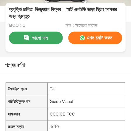
প্রযুক্তি চালিত, ভিজ্যুয়াল বিপ্লব – স্মার্ট এলইডি ভাড়া স্ক্রিন আপনার
জন্য প্রস্তুত
MOQ：1
মূল্য：আলোচনা সাপেক্ষ
এখন চ্যাট করুন
ভালো দাম
পণ্যের বর্ণনা
উৎপত্তি স্থল
চীন
পরিচিতিমুলক নাম
Guide Visual
সাক্ষ্যদান
CCC CE FCC
মডেল নম্বার
জি 10