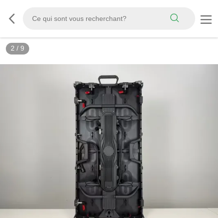
3
/
9