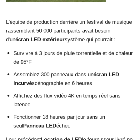
Demander un devis
L'équipe de production derrière un festival de musique
rassemblant 50 000 participants avait besoin
Affichage de mur vidéo LED
d'un
écran LED extérieur
système qui pourrait :
Survivre à 3 jours de pluie torrentielle et de chaleur
écran d'affichage LED
de 95°F
Assemblez 300 panneaux dans un
écran LED
Écran du concert LED
incurvé
scénographie en 6 heures
Affichez des flux vidéo 4K en temps réel sans
Location d'écrans à LED
latence
Mur vidéo LED COB
Fonctionner 18 heures par jour sans un
seul
Panneau LED
échec
Affichage LED transparent
Leur précédent
Location de LED
le fournisseur livré ne