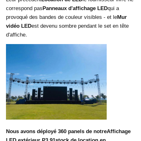
correspond pas
Panneaux d'affichage LED
qui a
Écran LED SMD
provoqué des bandes de couleur visibles - et le
Mur
vidéo LED
est devenu sombre pendant le set en tête
d'affiche.
Panneau d'affichage extérieur à LED
Panneau d'affichage led extérieur
Nous avons déployé 360 panels de notre
Affichage
LED extérieur P3.91
stock de location en