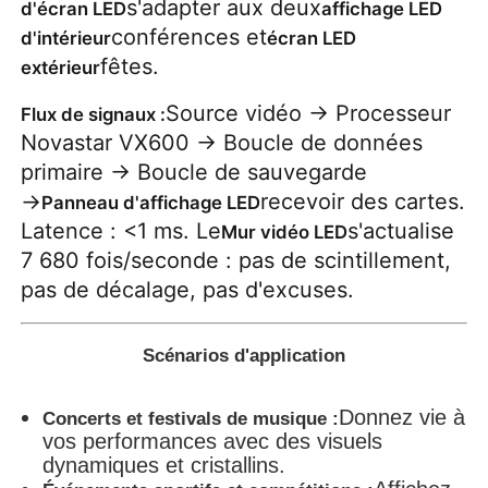
s'adapter aux deux
d'écran LED
affichage LED
conférences et
d'intérieur
écran LED
fêtes.
extérieur
Source vidéo → Processeur
Flux de signaux :
Novastar VX600 → Boucle de données
primaire → Boucle de sauvegarde
→
recevoir des cartes.
Panneau d'affichage LED
Latence : <1 ms. Le
s'actualise
Mur vidéo LED
7 680 fois/seconde : pas de scintillement,
pas de décalage, pas d'excuses.
Scénarios d'application
Donnez vie à
Concerts et festivals de musique :
vos performances avec des visuels
dynamiques et cristallins.