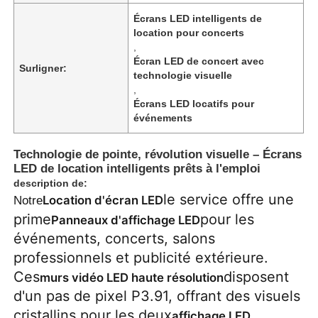
Écrans LED intelligents de
location pour concerts
,
Écran LED de concert avec
Surligner:
technologie visuelle
,
Écrans LED locatifs pour
événements
Technologie de pointe, révolution visuelle – Écrans
LED de location intelligents prêts à l'emploi
description de:
le service offre une
Location d'écran LED
Notre
prime
pour les
Panneaux d'affichage LED
Accueil
événements, concerts, salons
professionnels et publicité extérieure.
Produits
Ces
disposent
murs vidéo LED haute résolution
d'un pas de pixel P3.91, offrant des visuels
cristallins pour les deux
Vidéos
affichage LED