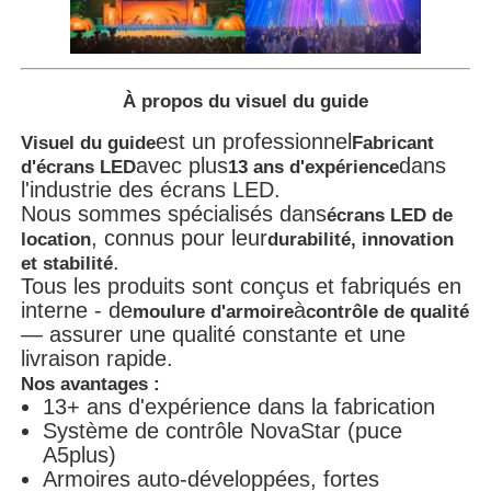
À propos du visuel du guide
est un professionnel
Visuel du guide
Fabricant
avec plus
dans
d'écrans LED
13 ans d'expérience
l'industrie des écrans LED.
Nous sommes spécialisés dans
écrans LED de
, connus pour leur
location
durabilité, innovation
.
et stabilité
Tous les produits sont conçus et fabriqués en
interne - de
à
moulure d'armoire
contrôle de qualité
— assurer une qualité constante et une
livraison rapide.
Nos avantages :
13+ ans d'expérience dans la fabrication
Système de contrôle NovaStar (puce
A5plus)
Armoires auto-développées, fortes