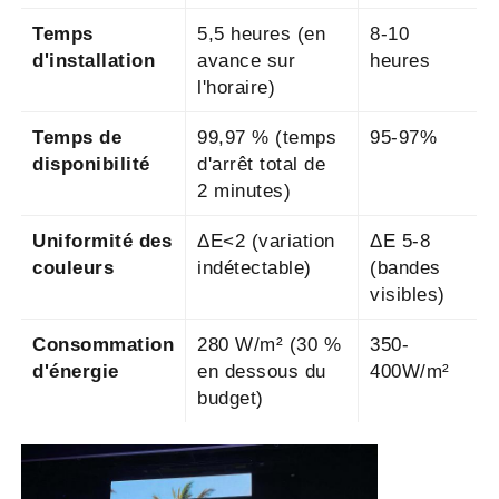
Temps
5,5 heures (en
8-10
d'installation
avance sur
heures
l'horaire)
Temps de
99,97 % (temps
95-97%
disponibilité
d'arrêt total de
2 minutes)
Uniformité des
ΔE<2 (variation
ΔE 5-8
couleurs
indétectable)
(bandes
visibles)
Consommation
280 W/m² (30 %
350-
d'énergie
en dessous du
400W/m²
budget)