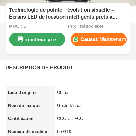
Technologie de pointe, révolution visuelle –
Écrans LED de location intelligents prêts à
l'emploi
MOQ：1
Prix：Négociable
Causez Maintenant
meilleur prix
DESCRIPTION DE PRODUIT
Lieu d'origine
Chine
Nom de marque
Guide Visual
Certification
CCC CE FCC
Numéro de modèle
Le G10