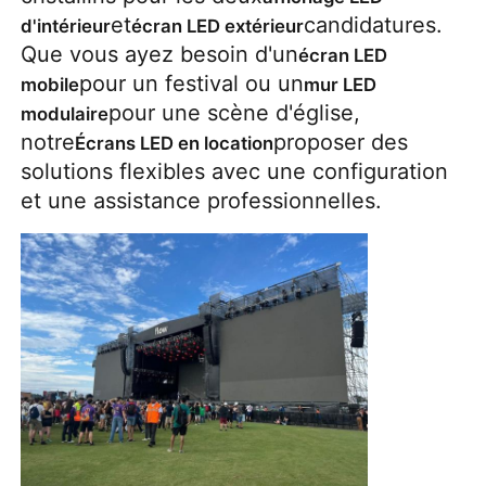
et
candidatures.
d'intérieur
écran LED extérieur
Que vous ayez besoin d'un
écran LED
Spectacle de réalité virtuelle
pour un festival ou un
mobile
mur LED
pour une scène d'église,
modulaire
À propos de nous
notre
proposer des
Écrans LED en location
solutions flexibles avec une configuration
et une assistance professionnelles.
Visite de l'usine
Contrôle de qualité
Nous contacter
Nouvelles
Cas