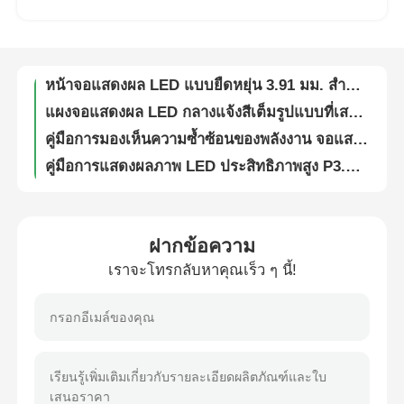
SMD1912 จอแสดงผลวิดีโอ LED แบบยืดหยุ่นกันน้ำ IP65 สำหรับงานอีเวนต์ในโบสถ์และคอนเสิร์ต
แผงหน้าจอ LED ให้เช่าโดยตรงจากโรงงาน | จอแสดงผลกลางแจ้ง P4.81, จัดส่งถึงสถานที่
รายการ VR
หน้าจอแสดงผล LED แบบยืดหยุ่น 3.91 มม. สำหรับเช่า, 7860Hz, จอแสดงผลวิดีโอ LED แบบ Direct View
แผงจอแสดงผล LED กลางแจ้งสีเต็มรูปแบบที่เสถียร – ป้ายโฆษณาดิจิทัล Guide Visual G10 สำหรับโฆษณาองค์กร
เกี่ยวกับเรา
คู่มือการมองเห็นความซ้ำซ้อนของพลังงาน จอแสดงผล LED กลางแจ้งแบบพกพาขนาด 3.91 มม. สำหรับการโฆษณาและการเช่าเทศกาล
คู่มือการแสดงผลภาพ LED ประสิทธิภาพสูง P3.91 สำหรับโบสถ์ งานอีเว้นท์ และการแสดงผลบนเวที
ทัวร์โรงงาน
หน้าจอ LED แบบยืดหยุ่น SMD 7680Hz P3.91 สำหรับโฆษณากลางแจ้งและงานอีเว้นท์ 250w/ตร.ม.
หน้าจอแสดงผลวิดีโอ LED สำหรับคอนเสิร์ตขอบสนาม SMD1912 น้ำหนักเบา
การควบคุมคุณภาพ
หน้าจอ LED แผง HUB ราคาโรงงาน พร้อมระบบไฟสำรองสำหรับเช่าเวทีและงานอีเว้นท์
ฝากข้อความ
จอแสดงผล LED แบบโมดูลาร์กันน้ำ IP65 อัตรารีเฟรชสูงพิเศษ 7680Hz สำหรับธุรกิจและงานแสดงสินค้า
เราจะโทรกลับหาคุณเร็ว ๆ นี้!
ติดต่อเรา
หน้าจอแสดงผล LED กลางแจ้งแบบโปร่งใส 16 บิตสำหรับนิทรรศการและการแสดงในร่ม
บอร์ดติดผนังจอแสดงผล LED กลางแจ้งกันน้ำ – คู่มือแผงดิจิทัล G10 Visual สำหรับกิจกรรมกีฬาและวัฒนธรรม
ข่าว
จอแสดงผลวิดีโอ LED Ultra Clear 5000nits สำหรับห้างสรรพสินค้า P2.9 P3.9
แผงวิดีโอ LED สำหรับงานอีเว้นท์และโบสถ์ อัตราการรีเฟรชสูง Pixel Pitch P2.6 P2.9 P3.91
กรณี
ผนังแสดงผลหน้าจอ LED แบบโค้งงอได้แบบแยกส่วนแบบโต้ตอบสำหรับงานอีเวนต์