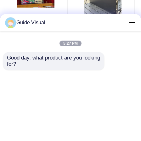
Guide Visual
หน้าจอแสดงผลวิดีโอ
จอแสดงผล Micro Pixel
LED COB ระยะพิทช์
Pitch สำหรับวิดีโอวอลล์
พิกเซลขนาดเล็ก P0.6
LED COB ป้องกันแสง
P0.7 P0.9 จอโฆษณา
สะท้อน 3840HZ
5:27 PM
บางเฉียบ
ราคาถูกที่สุด
ราคาถูกที่สุด
Good day, what product are you looking 
for?
พูดคุยกันตอนนี้
พูดคุยกันตอนนี้
ดูเพิ่มเติม
บ้าน
เกี่ยวกับเรา
ติดต่อเรา
Desktop Site
แผนผังเว็บไซต์
นโยบายความเป็นส่วนตัว