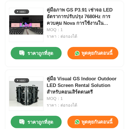
คู่มือภาพ GS P3.91 เช่าจอ LED
อัตราการปรับปรุง 7680Hz การ
ควบคุม Nova การใช้งานใน
คอนเสิร์ต
MOQ：1
ราคา：ต่อรองได้
พูดคุยกันตอนนี้
ราคาถูกที่สุด
คู่มือ Visual GS Indoor Outdoor
LED Screen Rental Solution
บ้าน
สําหรับคอนเสิร์ตดนตรี
MOQ：1
ราคา：ต่อรองได้
สินค้า
พูดคุยกันตอนนี้
ราคาถูกที่สุด
บอร์ดแสดงผลดิจิตอล LED สีเต็มรูปแบบสำรอง ความสว่างสูง P2.9 7680Hz
วิดีโอ