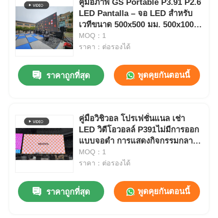
คู่มือภาพ GS Portable P3.91 P2.6
LED Pantalla – จอ LED สำหรับ
เวทีขนาด 500x500 มม. 500x1000
มม. สำหรับการแสดงทัวร์และ
MOQ：1
เทศกาลดนตรี
ราคา：ต่อรองได้
พูดคุยกันตอนนี้
ราคาถูกที่สุด
คู่มือวิชิวอล โปรเฟชั่นแนล เช่า
LED วิดีโอวอลล์ P391ไม่มีการออก
แบบจอดํา การแสดงกิจกรรมกลาง
แจ้ง
MOQ：1
ราคา：ต่อรองได้
พูดคุยกันตอนนี้
ราคาถูกที่สุด