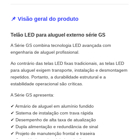
Ecrã LED SMD
📌 Visão geral do produto
Painel de exibição LED exterior
Telão LED para aluguel externo série GS
A Série GS combina tecnologia LED avançada com
engenharia de aluguel profissional.
outdoor led ao ar livre
Ao contrário das telas LED fixas tradicionais, as telas LED
para aluguel exigem transporte, instalação e desmontagem
repetidos. Portanto, a durabilidade estrutural e a
estabilidade operacional são críticas.
A Série GS apresenta:
✔ Armário de aluguel em alumínio fundido
✔ Sistema de instalação com trava rápida
✔ Desempenho de alta taxa de atualização
✔ Dupla alimentação e redundância de sinal
✔ Projeto de manutenção frontal e traseira