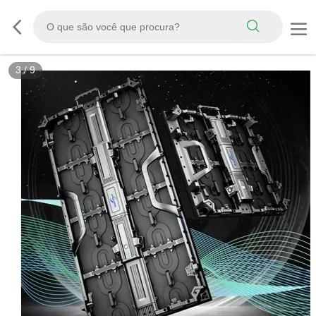
3
/
9