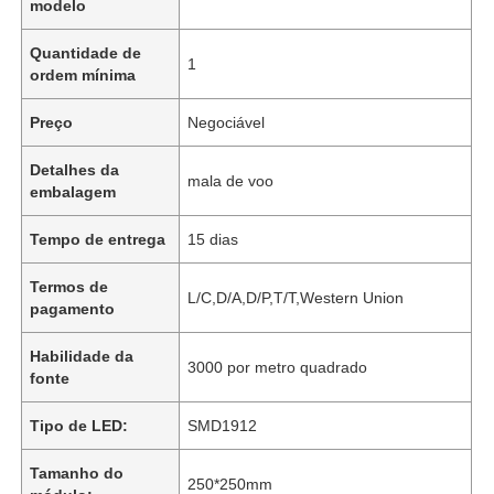
modelo
Quantidade de
1
ordem mínima
Preço
Negociável
Detalhes da
mala de voo
embalagem
Tempo de entrega
15 dias
Termos de
L/C,D/A,D/P,T/T,Western Union
pagamento
Habilidade da
3000 por metro quadrado
fonte
Tipo de LED:
SMD1912
Tamanho do
250*250mm