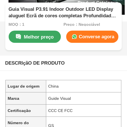
Guia Visual P3.91 Indoor Outdoor LED Display
aluguel Ecrã de cores completas Profundidade
de 7680Hz Taxa de atualização
MOQ：1
Preço：Negociável
Converse agora
Melhor preço
DESCRIçãO DE PRODUTO
Lugar de origem
China
Marca
Guide Visual
Certificação
CCC CE FCC
Número do
GS