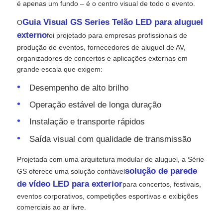
é apenas um fundo – é o centro visual de todo o evento.
Guia Visual GS Series Telão LED para aluguel
O
Solicitar Orçamento
externo
foi projetado para empresas profissionais de
produção de eventos, fornecedores de aluguel de AV,
Vídeo Wall Display de LED
organizadores de concertos e aplicações externas em
grande escala que exigem:
Desempenho de alto brilho
Tela da tela LED
Operação estável de longa duração
Tela do diodo emissor de luz do concerto
Instalação e transporte rápidos
Saída visual com qualidade de transmissão
Aluguer de ecrãs de LED
Projetada com uma arquitetura modular de aluguel, a Série
solução de parede
GS oferece uma solução confiável
Parede de vídeo led de cobra
de vídeo LED para exterior
para concertos, festivais,
eventos corporativos, competições esportivas e exibições
comerciais ao ar livre.
Exibição de LED transparente