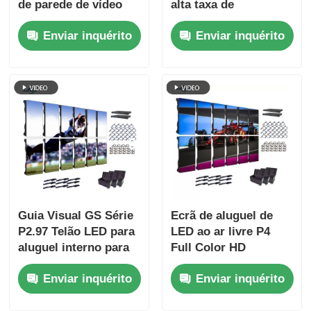
de parede de vídeo
alta taxa de
LED modular colorido
atualização de
Enviar inquérito
Enviar inquérito
para exterior 5000cd
7680Hz e backup de
energia e sinal duplo
para eventos de palco
Guia Visual GS Série
Ecrã de aluguel de
P2.97 Telão LED para
LED ao ar livre P4
aluguel interno para
Full Color HD
eventos de
Aeroporto Use Mobile
Enviar inquérito
Enviar inquérito
exposição, 7680 Hz
Stage Background
sem tela preta CE
Display