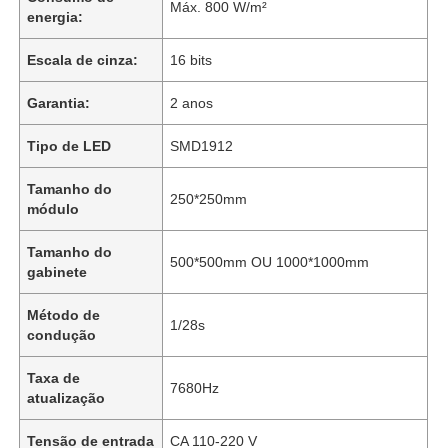
Máx. 800 W/m²
energia:
Escala de cinza:
16 bits
Garantia:
2 anos
Tipo de LED
SMD1912
Tamanho do
250*250mm
módulo
Tamanho do
500*500mm OU 1000*1000mm
gabinete
Para casa
Método de
1/28s
condução
Taxa de
Produtos
7680Hz
atualização
Tensão de entrada
CA 110-220 V
Vídeos