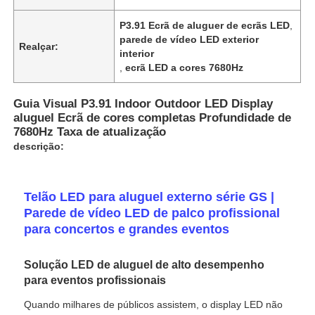
P3.91 Ecrã de aluguer de ecrãs LED
,
parede de vídeo LED exterior
Espetáculo VR
Realçar:
interior
,
ecrã LED a cores 7680Hz
Sobre nós
Guia Visual P3.91 Indoor Outdoor LED Display
aluguel Ecrã de cores completas Profundidade de
Visita à Fábrica
7680Hz Taxa de atualização
descrição:
Controle de qualidade
Telão LED para aluguel externo série GS |
Parede de vídeo LED de palco profissional
Contacte-nos
para concertos e grandes eventos
Notícias
Solução LED de aluguel de alto desempenho
para eventos profissionais
Quando milhares de públicos assistem, o display LED não
Casos