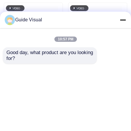
Guide Visual
10:57 PM
Good day, what product are you looking 
for?
P4 Full Color LED
Ultra-Fine P2.6 Rental
Outdoor Rental
LED Display para
Screen com taxa de
palco premium e
atualização de
eventos indoor com
Enviar inquérito
Enviar inquérito
7680Hz e IP65
visuais cristalinos
impermeável para HD
Video Wall Display
Casa
Mapa do Site
Fale Conosco
Desktop Site
Mapa do Site
Política de privacidade