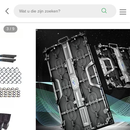
3
/
9