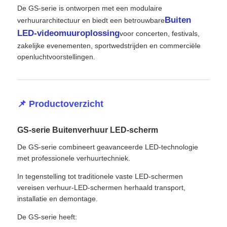
De GS-serie is ontworpen met een modulaire
Buiten
verhuurarchitectuur en biedt een betrouwbare
Offerte Aanvragen
LED-videomuuroplossing
voor concerten, festivals,
zakelijke evenementen, sportwedstrijden en commerciële
openluchtvoorstellingen.
LED-videomuurweergave
LED -schermscherm
📌 Productoverzicht
Overleg het LEIDENE Scherm
GS-serie Buitenverhuur LED-scherm
De GS-serie combineert geavanceerde LED-technologie
Verhuur van LED-schermen
met professionele verhuurtechniek.
In tegenstelling tot traditionele vaste LED-schermen
COB LED VIDEO WALL
vereisen verhuur-LED-schermen herhaald transport,
installatie en demontage.
De GS-serie heeft:
Transparant LED -display