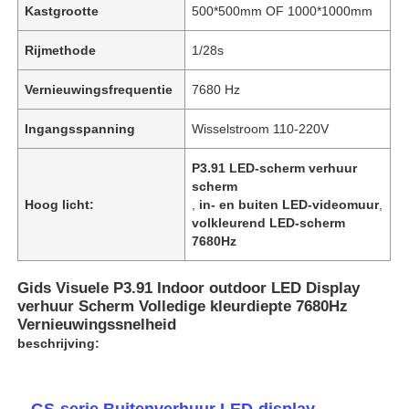
Kastgrootte
500*500mm OF 1000*1000mm
Rijmethode
1/28s
Vernieuwingsfrequentie
7680 Hz
Ingangsspanning
Wisselstroom 110-220V
P3.91 LED-scherm verhuur
scherm
Hoog licht:
,
in- en buiten LED-videomuur
,
volkleurend LED-scherm
7680Hz
Gids Visuele P3.91 Indoor outdoor LED Display
Huis
verhuur Scherm Volledige kleurdiepte 7680Hz
Vernieuwingssnelheid
beschrijving:
Producten
Video's
GS-serie Buitenverhuur LED-display.