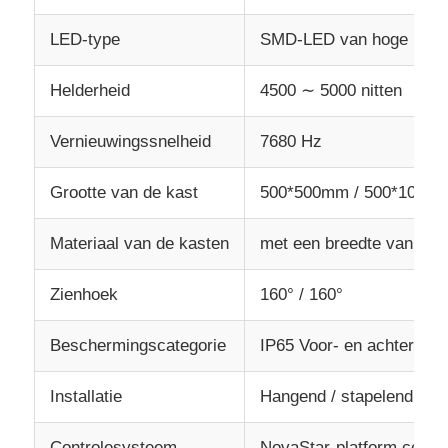
LED-type
SMD-LED van hoge kwali
Helderheid
4500 ∼ 5000 nitten
Vernieuwingssnelheid
7680 Hz
Grootte van de kast
500*500mm / 500*1000
Materiaal van de kasten
met een breedte van nie
Zienhoek
160° / 160°
Beschermingscategorie
IP65 Voor- en achterwate
Installatie
Hangend / stapelend / g
Controlesysteem
NovaStar-platform compa