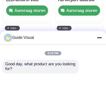
tentoonstellingen,
mobiele podium
Aanvraag sturen
Aanvraag sturen
7680Hz Geen zwart
achtergrond display
scherm CE
Guide Visual
9:10 PM
Good day, what product are you looking 
for?
P4 Full Color LED
Ultrafijn P2.6
Outdoor Rental
verhuur-LED-display
Screen met 7680Hz
voor premium
verversingsfrequentie
podium- en
Aanvraag sturen
Aanvraag sturen
en IP65 waterdicht
binnenevenementen
voor HD Video Wall
met kristalheldere
Display
beelden