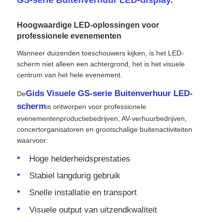
Hoogwaardige LED-oplossingen voor
VR -show
professionele evenementen
Wanneer duizenden toeschouwers kijken, is het LED-
Over Ons
scherm niet alleen een achtergrond, het is het visuele
centrum van het hele evenement.
Fabriekstour
Gids Visuele GS-serie Buitenverhuur LED-
De
scherm
is ontworpen voor professionele
evenementenproductiebedrijven, AV-verhuurbedrijven,
Kwaliteitscontrole
concertorganisatoren en grootschalige buitenactiviteiten
waarvoor:
Neem contact met ons op
Hoge helderheidsprestaties
Stabiel langdurig gebruik
Nieuws
Snelle installatie en transport
Visuele output van uitzendkwaliteit
Gevallen