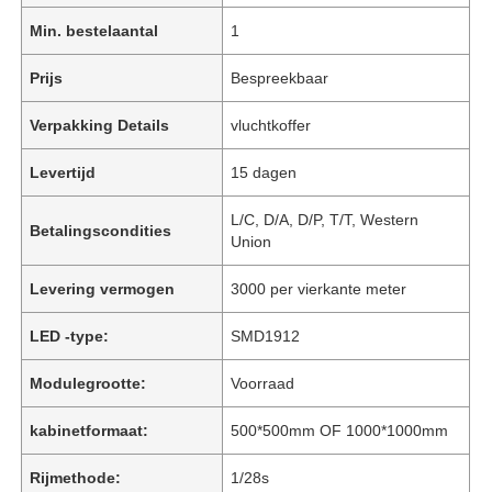
Min. bestelaantal
1
Prijs
Bespreekbaar
Verpakking Details
vluchtkoffer
Levertijd
15 dagen
L/C, D/A, D/P, T/T, Western
Betalingscondities
Union
Levering vermogen
3000 per vierkante meter
LED -type:
SMD1912
Modulegrootte:
Voorraad
kabinetformaat:
500*500mm OF 1000*1000mm
Rijmethode:
1/28s