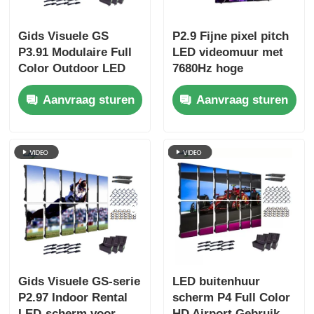
Gids Visuele GS
P2.9 Fijne pixel pitch
P3.91 Modulaire Full
LED videomuur met
Color Outdoor LED
7680Hz hoge
Video Wall Anti-
verversingsfrequentie
Aanvraag sturen
Aanvraag sturen
Collision Cabinet
en dubbele stroom-
5000cd
en signaalback-up
voor
podiumgebeurtenissen
Gids Visuele GS-serie
LED buitenhuur
P2.97 Indoor Rental
scherm P4 Full Color
LED-scherm voor
HD Airport Gebruik