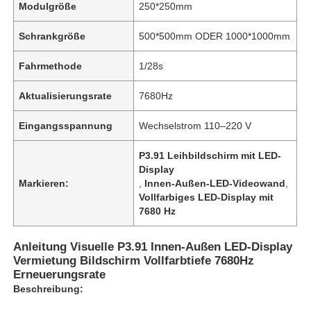
Modulgröße
250*250mm
Schrankgröße
500*500mm ODER 1000*1000mm
Fahrmethode
1/28s
Aktualisierungsrate
7680Hz
Eingangsspannung
Wechselstrom 110–220 V
P3.91 Leihbildschirm mit LED-
Display
Markieren:
,
Innen-Außen-LED-Videowand
,
Vollfarbiges LED-Display mit
7680 Hz
Zu Hause
Anleitung Visuelle P3.91 Innen-Außen LED-Display
Vermietung Bildschirm Vollfarbtiefe 7680Hz
Produkte
Erneuerungsrate
Beschreibung:
Videos