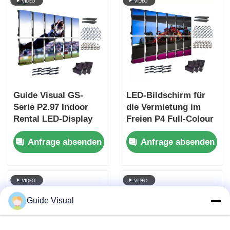
Guide Visual GS-
LED-Bildschirm für
Serie P2.97 Indoor
die Vermietung im
Rental LED-Display
Freien P4 Full-Colour
für
HD Flughafen
Anfrage absenden
Anfrage absenden
Ausstellungsveranstaltungen,
Nutzung mobiler
7680Hz ohne
Bühnenhintergrundanzei
schwarzen
Bildschirm CE
Guide Visual