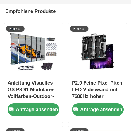
Empfohlene Produkte
Anleitung Visuelles
P2.9 Feine Pixel Pitch
GS P3.91 Modulares
LED Videowand mit
Vollfarben-Outdoor-
7680Hz hoher
LED-Video-Wand-
Erfrischungsrate und
Anfrage absenden
Anfrage absenden
Kollisionsschutzschrank
Dual Power & Signal
5000cd
Backup für
Bühnenveranstaltungen