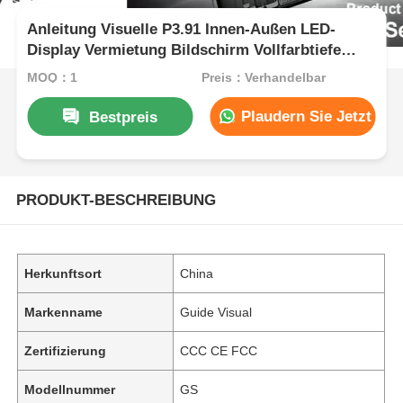
Anleitung Visuelle P3.91 Innen-Außen LED-
Display Vermietung Bildschirm Vollfarbtiefe
7680Hz Erneuerungsrate
MOQ：1
Preis：Verhandelbar
Plaudern Sie Jetzt
Bestpreis
PRODUKT-BESCHREIBUNG
Herkunftsort
China
Markenname
Guide Visual
Zertifizierung
CCC CE FCC
Modellnummer
GS