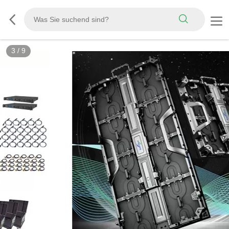
3
/
9