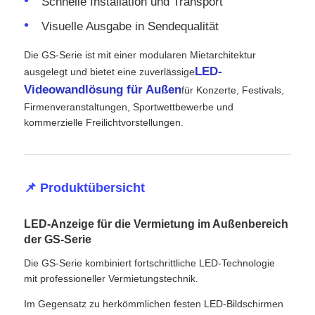
Schnelle Installation und Transport
Visuelle Ausgabe in Sendequalität
Angebot anfordern
Die GS-Serie ist mit einer modularen Mietarchitektur
LED-
ausgelegt und bietet eine zuverlässige
LED-Videowand-Display
Videowandlösung für Außen
für Konzerte, Festivals,
Firmenveranstaltungen, Sportwettbewerbe und
kommerzielle Freilichtvorstellungen.
LED -Anzeigebildschirm
Schirm des Konzert-LED
📌 Produktübersicht
Vermietung von LED-Bildschirmen
LED-Anzeige für die Vermietung im Außenbereich
der GS-Serie
COB -LED -Videowand
Die GS-Serie kombiniert fortschrittliche LED-Technologie
mit professioneller Vermietungstechnik.
Transparentes LED -Display
Im Gegensatz zu herkömmlichen festen LED-Bildschirmen