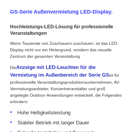
GS-Serie Außenvermietung LED-Display.
VR Show
Hochleistungs-LED-Lösung für professionelle
Veranstaltungen
Über uns
Wenn Tausende von Zuschauern zuschauen, ist das LED-
Display nicht nur ein Hintergrund, sondern das visuelle
Werksbesichtigung
Zentrum der gesamten Veranstaltung.
Anzeige mit LED-Leuchten für die
Die
Qualitätskontrolle
Vermietung im Außenbereich der Serie GS
ist für
professionelle Veranstaltungsproduktionsunternehmen, AV-
Vermietungsanbieter, Konzertveranstalter und groß
Kontakt
angelegte Outdoor-Anwendungen entwickelt, die Folgendes
erfordern:
Nachrichten
Hohe Helligkeitsleistung
Stabiler Betrieb mit langer Dauer
Fälle