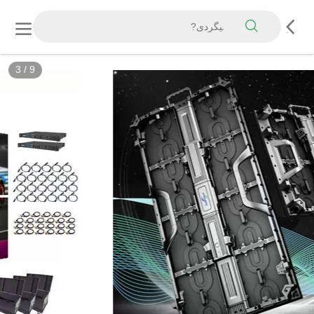
3
/
9