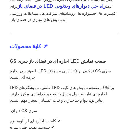
راه حل دیوارهای ویدئویی LED در فضای باز
دهد
برای
کنسرت ها، جشنواره ها، رویدادهای شرکت ها، مسابقات ورزشی
درخواست قیمت
و نمایش های تجاری در فضای باز.
نمایشگر LED ویدیو وال
📌 کلیۀ محصولات
صفحه نمایش LED
صفحه نمایش LED اجاره ای در فضای باز سری GS
صفحه نمایش کنسرت LED
سری GS ترکیبی از تکنولوژی پیشرفته LED با مهندسی اجاره
حرفه ای است.
بر خلاف صفحه نمایش های ثابت LED سنتی، نمایشگرهای LED
اجاره صفحه نمایش LED
اجاره ای نیاز به حمل و نقل، نصب و جداسازی مکرر دارند.
بنابراین، دوام ساختاری و ثبات عملیاتی بسیار مهم است.
دیوار ویدیویی LED COB
سری GS دارای:
✔ کابینت اجاره ای از آلومینیوم
نمایشگر LED شفاف
✔ سیستم نصب قفل سریع