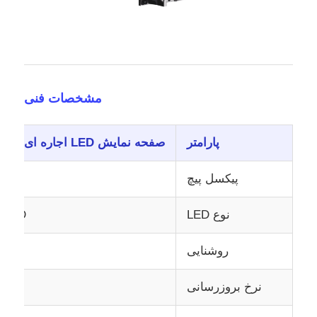
مشخصات فنی
پارامتر
صفحه نمایش LED اجاره ای در فضای باز سری GS
پیکسل پیچ
نوع LED
LED SMD با 
روشنایی
نرخ بروزرسانی