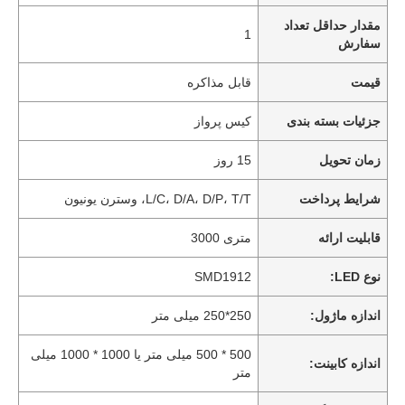
مقدار حداقل تعداد
1
سفارش
قیمت
قابل مذاکره
جزئیات بسته بندی
کیس پرواز
زمان تحویل
15 روز
شرایط پرداخت
L/C، D/A، D/P، T/T، وسترن یونیون
قابلیت ارائه
متری 3000
نوع LED:
SMD1912
اندازه ماژول:
250*250 میلی متر
500 * 500 میلی متر یا 1000 * 1000 میلی
اندازه کابینت:
متر