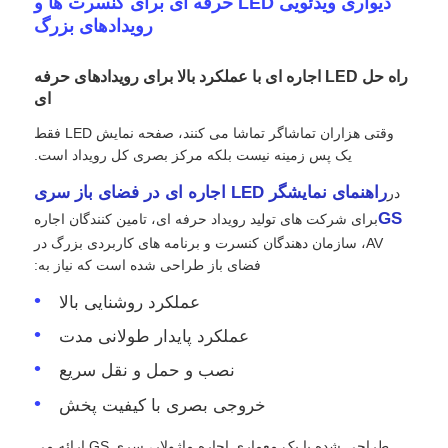
دیواری ویدئویی LED حرفه ای برای کنسرت ها و
رویدادهای بزرگ
نمایش VR
راه حل LED اجاره ای با عملکرد بالا برای رویدادهای حرفه
ای
درباره ما
وقتی هزاران تماشاگر تماشا می کنند، صفحه نمایش LED فقط
یک پس زمینه نیست بلکه مرکز بصری کل رویداد است.
بازدید از کارخانه
راهنمای نمایشگر LED اجاره ای در فضای باز سری
در
GS
برای شرکت های تولید رویداد حرفه ای، تامین کنندگان اجاره
AV، سازمان دهندگان کنسرت و برنامه های کاربردی بزرگ در
کنترل کیفیت
فضای باز طراحی شده است که نیاز به:
عملکرد روشنایی بالا
با ما تماس بگیرید
عملکرد پایدار طولانی مدت
نصب و حمل و نقل سریع
اخبار
خروجی بصری با کیفیت پخش
موارد
طراحی شده با یک معماری اجاره ماژولار، سری GS ارائه می