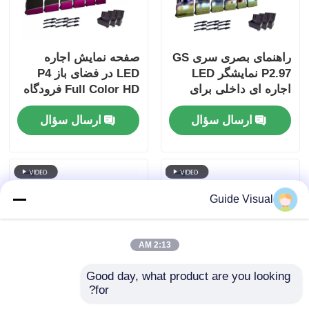
راهنمای بصری سری GS
صفحه نمایش اجاره
P2.97 نمایشگر LED
LED در فضای باز P4
اجاره ای داخلی برای
Full Color HD فرودگاه
رویدادهای نمایشگاه،
استفاده از صفحه نمایش
ارسال سؤال
ارسال سؤال
7680 هرتز بدون صفحه
پس زمینه مرحله تلفن
سیاه CE
همراه
Guide Visual
2:13 AM
Good day, what product are you looking 
for?
صفحه نمایش اجاره ای
صفحه نمایش LED