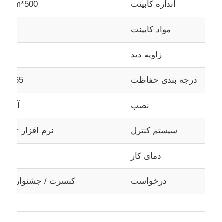
اندازه کابینت
500*500mm / 500*1000mm
مواد کابینت
آلو
زاویه دید
درجه بندی حفاظت
IP65 ضد آب جلو و عقب
نصب
آویزان
سیستم کنترل
نرم افزار NovaStar سازگار است
دمای کار
درخواست
کنسرت / جشنواره / رو