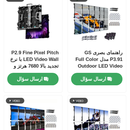
راهنمای بصری GS
P2.9 Fine Pixel Pitch
P3.91 مدل Full Color
LED Video Wall با نرخ
Outdoor LED Video
تجدید بالا 7680 هرتز و
Wall ضد برخورد کابینت
پشتیبانی دوگانه قدرت و
ارسال سؤال
ارسال سؤال
5000cd
سیگنال برای رویدادهای
صحنه