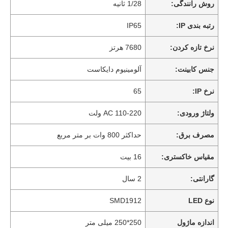
روش رانندگی:
1/28 ثانیه
رتبه بندی IP:
IP65
نرخ تازه کردن:
7680 هرتز
جنس کابینت:
آلومینیوم دایکاست
نرخ IP:
65
ولتاژ ورودی:
AC 110-220 ولت
مصرف برق:
حداکثر 800 وات بر متر مربع
مقیاس خاکستری:
16 بیت
گارانتی:
2 سال
نوع LED
SMD1912
اندازه ماژول
250*250 میلی متر