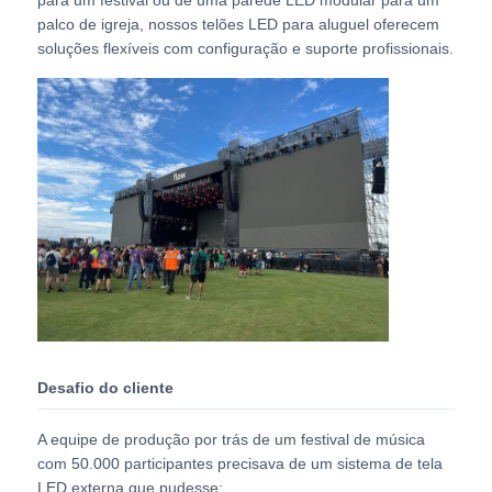
palco de igreja, nossos telões LED para aluguel oferecem
soluções flexíveis com configuração e suporte profissionais.
Solicitar Orçamento
Vídeo Wall Display de LED
Tela da tela LED
Tela do diodo emissor de luz do concerto
Aluguer de ecrãs de LED
Desafio do cliente
Parede de vídeo led de cobra
A equipe de produção por trás de um festival de música
com 50.000 participantes precisava de um sistema de tela
Exibição de LED transparente
LED externa que pudesse: