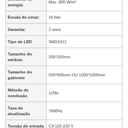
Máx. 800 W/m²
energia:
Escala de cinza:
16 bits
Garantia:
2 anos
Tipo de LED
SMD1912
Tamanho do
250*250mm
módulo
Tamanho do
500*500mm OU 1000*1000mm
gabinete
Para casa
Método de
1/28s
condução
Taxa de
Produtos
7680Hz
atualização
Tensão de entrada
CA 110-220 V
Vídeos