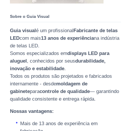
Sobre o Guia Visual
Guia visual
é um profissional
Fabricante de telas
LED
com mais
13 anos de experiência
na indústria
de telas LED.
Somos especializados em
displays LED para
aluguel
, conhecidos por seus
durabilidade,
inovação e estabilidade
.
Todos os produtos são projetados e fabricados
internamente - desde
moldagem de
gabinete
para
controle de qualidade
— garantindo
qualidade consistente e entrega rápida.
Nossas vantagens:
Mais de 13 anos de experiência em