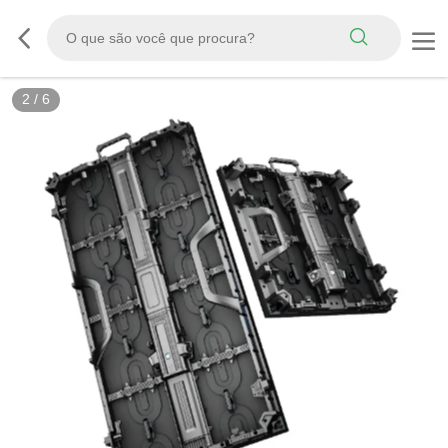
3
/
6