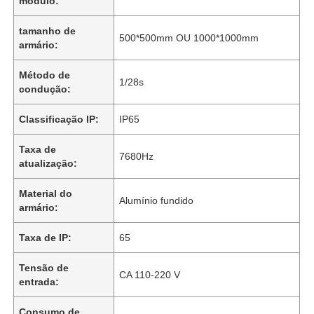
módulo:
tamanho de
500*500mm OU 1000*1000mm
armário:
Método de
1/28s
condução:
Classificação IP:
IP65
Taxa de
7680Hz
atualização:
Material do
Alumínio fundido
armário:
Taxa de IP:
65
Tensão de
CA 110-220 V
entrada:
Consumo de