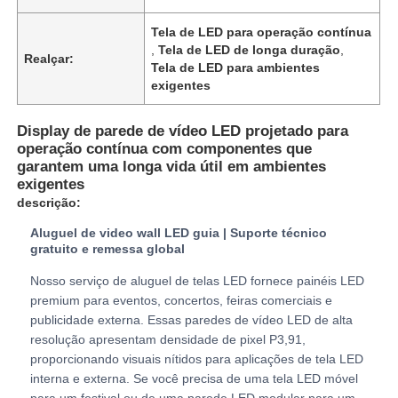
Tela de LED para operação contínua
,
Tela de LED de longa duração
,
Espetáculo VR
Realçar:
Tela de LED para ambientes
exigentes
Sobre nós
Display de parede de vídeo LED projetado para
operação contínua com componentes que
Visita à Fábrica
garantem uma longa vida útil em ambientes
exigentes
descrição:
Controle de qualidade
Aluguel de video wall LED guia | Suporte técnico
gratuito e remessa global
Contacte-nos
Nosso serviço de aluguel de telas LED fornece painéis LED
premium para eventos, concertos, feiras comerciais e
publicidade externa. Essas paredes de vídeo LED de alta
Notícias
resolução apresentam densidade de pixel P3,91,
proporcionando visuais nítidos para aplicações de tela LED
interna e externa. Se você precisa de uma tela LED móvel
Casos
para um festival ou de uma parede LED modular para um