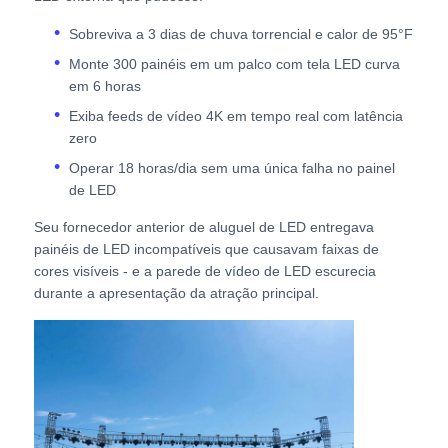
Sobreviva a 3 dias de chuva torrencial e calor de 95°F
Ecrã LED SMD
Monte 300 painéis em um palco com tela LED curva
em 6 horas
Painel de exibição LED exterior
Exiba feeds de vídeo 4K em tempo real com latência
zero
Operar 18 horas/dia sem uma única falha no painel
outdoor led ao ar livre
de LED
Seu fornecedor anterior de aluguel de LED entregava
painéis de LED incompatíveis que causavam faixas de
cores visíveis - e a parede de vídeo de LED escurecia
durante a apresentação da atração principal.