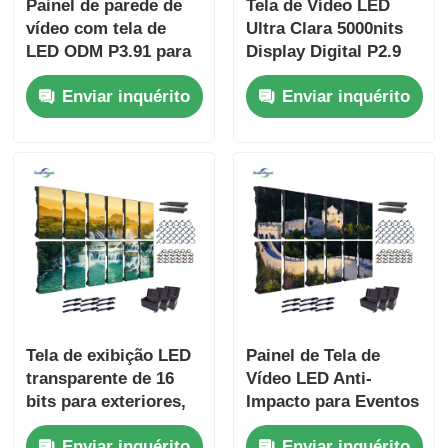
Painel de parede de
Tela de Vídeo LED
vídeo com tela de
Ultra Clara 5000nits
LED ODM P3.91 para
Display Digital P2.9
fundo de igrejas
P3.9 Para Shopping
Enviar inquérito
Enviar inquérito
800W
Tela de exibição LED
Painel de Tela de
transparente de 16
Vídeo LED Anti-
bits para exteriores,
Impacto para Eventos
parede de vídeo para
ao Ar Livre 110V
Enviar inquérito
Enviar inquérito
exposições e shows
1000nits