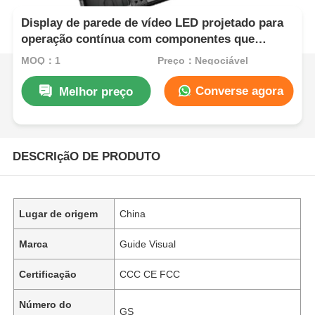
Display de parede de vídeo LED projetado para
operação contínua com componentes que
garantem uma longa vida útil em ambientes
MOQ：1
Preço：Negociável
exigentes
Converse agora
Melhor preço
DESCRIçãO DE PRODUTO
Lugar de origem
China
Marca
Guide Visual
Certificação
CCC CE FCC
Número do
GS