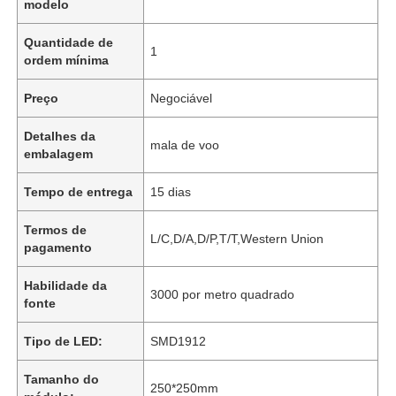
modelo
Quantidade de
1
ordem mínima
Preço
Negociável
Detalhes da
mala de voo
embalagem
Tempo de entrega
15 dias
Termos de
L/C,D/A,D/P,T/T,Western Union
pagamento
Habilidade da
3000 por metro quadrado
fonte
Tipo de LED:
SMD1912
Tamanho do
250*250mm