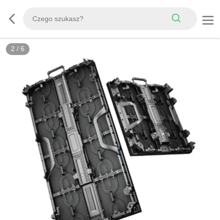
3
/
6