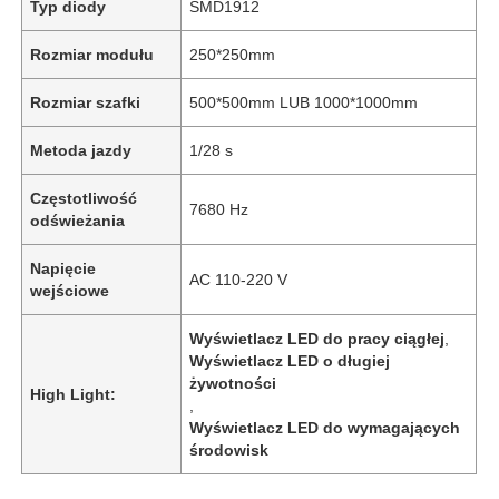
Typ diody
SMD1912
Rozmiar modułu
250*250mm
Rozmiar szafki
500*500mm LUB 1000*1000mm
Metoda jazdy
1/28 s
Częstotliwość
7680 Hz
odświeżania
Napięcie
AC 110-220 V
wejściowe
Wyświetlacz LED do pracy ciągłej
,
Do domu
Wyświetlacz LED o długiej
żywotności
High Light:
,
Produkty
Wyświetlacz LED do wymagających
środowisk
Filmy