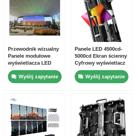
Przewodnik wizualny
Panele LED 4500cd-
Panele modułowe
5000cd Ekran ścienny
wyświetlacza LED
Cyfrowy wyświetlacz
G10 Niestandardowy
do reklamy
Wyślij zapytanie
Wyślij zapytanie
ekran LED do użytku
zewnętrznej
wewnętrznego i
zewnętrznego