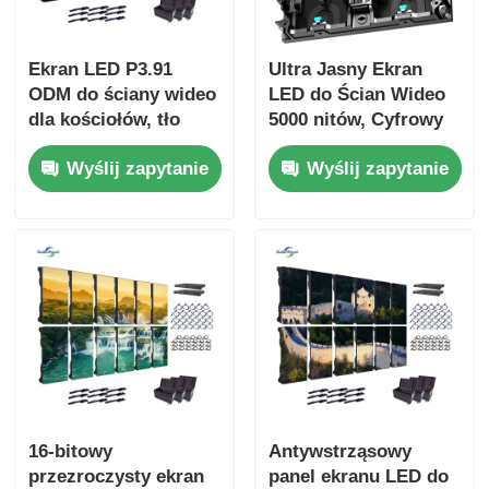
Ekran LED P3.91
Ultra Jasny Ekran
ODM do ściany wideo
LED do Ścian Wideo
dla kościołów, tło
5000 nitów, Cyfrowy
800W
Ekran P2.9 P3.9 dla
Wyślij zapytanie
Wyślij zapytanie
Centrum Handlowego
16-bitowy
Antywstrząsowy
przezroczysty ekran
panel ekranu LED do