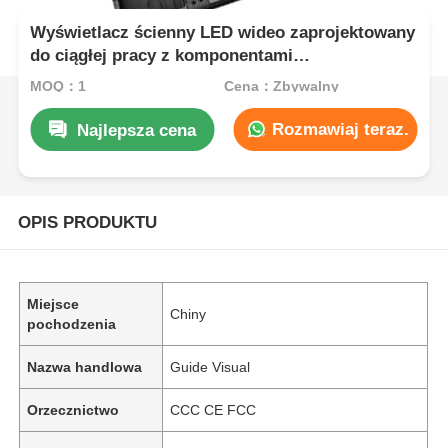
Wyświetlacz ścienny LED wideo zaprojektowany
do ciągłej pracy z komponentami
zapewniającymi długą żywotność w
MOQ：1
Cena：Zbywalny
wymagających środowiskach
Rozmawiaj teraz.
Najlepsza cena
OPIS PRODUKTU
Miejsce
Chiny
pochodzenia
Nazwa handlowa
Guide Visual
Orzecznictwo
CCC CE FCC