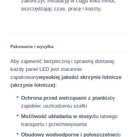
zakończyć instalację w ciągu kilku minut,
oszczędzając czas, pracę i koszty.
Pakowanie i wysyłka
Aby zapewnić bezpieczną i sprawną dostawę,
każdy panel LED jest starannie
zapakowany
wysokiej jakości skrzynie lotnicze
(skrzynie lotnicze)
:
Ochrona przed wstrząsami z pianki
aby
zapobiec uszkodzeniu szafki
Możliwość układania w stosy
dla łatwego
transportu i przechowywania
Obudowy wodoodporne i pyłoszczelne
do