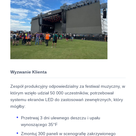
Poproś o wycenę
Wyświetlacz LED do ściany wideo
Ekran wyświetlacza LED
Wyzwanie Klienta
ekran LED na koncerty
Zespół produkcyjny odpowiedzialny za festiwal muzyczny, w
Wynajem ekranów LED
którym wzięło udział 50 000 uczestników, potrzebował
systemu ekranów LED do zastosowań zewnętrznych, który
mógłby:
Ściana wideo LED Cob
Przetrwaj 3 dni ulewnego deszczu i upału
wynoszącego 35°F
Przezroczysty wyświetlacz LED
Zmontuj 300 paneli w scenografię zakrzywionego