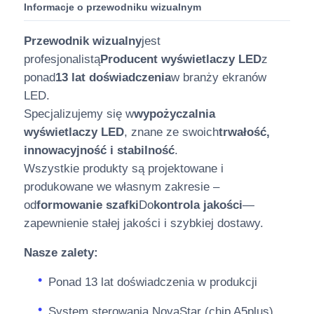
Informacje o przewodniku wizualnym
Przewodnik wizualny
jest
profesjonalistą
Producent wyświetlaczy LED
z
ponad
13 lat doświadczenia
w branży ekranów
LED.
Specjalizujemy się w
wypożyczalnia
wyświetlaczy LED
, znane ze swoich
trwałość,
innowacyjność i stabilność
.
Wszystkie produkty są projektowane i
produkowane we własnym zakresie –
od
formowanie szafki
Do
kontrola jakości
—
zapewnienie stałej jakości i szybkiej dostawy.
Nasze zalety:
Ponad 13 lat doświadczenia w produkcji
System sterowania NovaStar (chip A5plus)