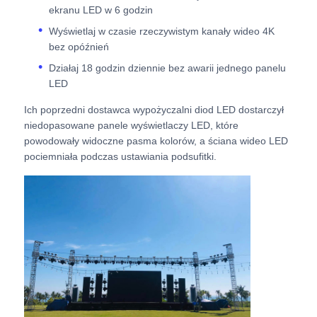
ekranu LED w 6 godzin
Wyświetlaj w czasie rzeczywistym kanały wideo 4K
Ekran LED SMD
bez opóźnień
Działaj 18 godzin dziennie bez awarii jednego panelu
Płyty wyświetleniowe LED zewnętrzne
LED
Ich poprzedni dostawca wypożyczalni diod LED dostarczył
Zewnętrzny billboard ledowy
niedopasowane panele wyświetlaczy LED, które
powodowały widoczne pasma kolorów, a ściana wideo LED
pociemniała podczas ustawiania podsufitki.