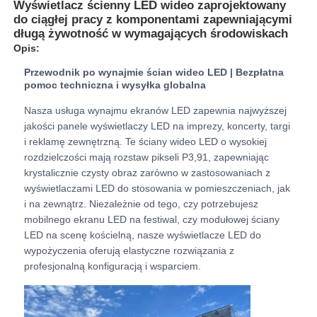
Wyświetlacz ścienny LED wideo zaprojektowany
do ciągłej pracy z komponentami zapewniającymi
długą żywotność w wymagających środowiskach
Pokaz VR
Opis:
Przewodnik po wynajmie ścian wideo LED | Bezpłatna
pomoc techniczna i wysyłka globalna
O nas
Nasza usługa wynajmu ekranów LED zapewnia najwyższej
jakości panele wyświetlaczy LED na imprezy, koncerty, targi
Wycieczka po fabryce
i reklamę zewnętrzną. Te ściany wideo LED o wysokiej
rozdzielczości mają rozstaw pikseli P3,91, zapewniając
krystalicznie czysty obraz zarówno w zastosowaniach z
Kontrola jakości
wyświetlaczami LED do stosowania w pomieszczeniach, jak
i na zewnątrz. Niezależnie od tego, czy potrzebujesz
mobilnego ekranu LED na festiwal, czy modułowej ściany
Skontaktuj się z nami
LED na scenę kościelną, nasze wyświetlacze LED do
wypożyczenia oferują elastyczne rozwiązania z
Nowości
profesjonalną konfiguracją i wsparciem.
Sprawy