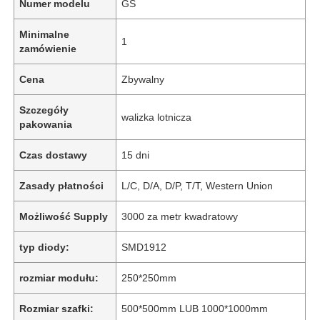
Numer modelu
GS
Minimalne
1
zamówienie
Cena
Zbywalny
Szczegóły
walizka lotnicza
pakowania
Czas dostawy
15 dni
Zasady płatności
L/C, D/A, D/P, T/T, Western Union
Możliwość Supply
3000 za metr kwadratowy
typ diody:
SMD1912
rozmiar modułu:
250*250mm
Rozmiar szafki:
500*500mm LUB 1000*1000mm