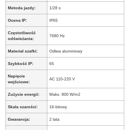
Metoda jazdy:
1/28 s
Ocena IP:
IP65
Częstotliwość
7680 Hz
odświeżania:
Materiał szafki:
Odlew aluminiowy
Szybkość IP:
65
Napięcie
AC 110-220 V
wejściowe:
Zużycie energii:
Maks. 800 W/m2
Skala szarości:
16-bitowy
Gwarancja:
2 lata