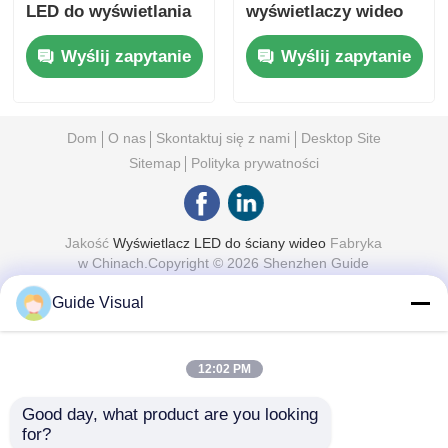
LED do wyświetlania
wyświetlaczy wideo
na zewnątrz, ściana
na imprezy plenerowe
Wyślij zapytanie
Wyślij zapytanie
wideo na wystawy i
110V 1000 nitów
pokazy w
pomieszczeniach
Dom
O nas
Skontaktuj się z nami
Desktop Site
Sitemap
Polityka prywatności
Jakość
Wyświetlacz LED do ściany wideo
Fabryka
w Chinach.Copyright © 2026 Shenzhen Guide
Technology Co., Ltd. All Rights Reserved.
Guide Visual
12:02 PM
Good day, what product are you looking 
for?