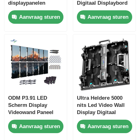
displaypanelen
Digitaal Displaybord
Custom LED-scherm
Voor Buitenreclame
Aanvraag sturen
Aanvraag sturen
voor binnen- en
buitengebruik
ODM P3.91 LED
Ultra Heldere 5000
Scherm Display
nits Led Video Wall
Videowand Paneel
Display Digitaal
Voor Kerken
Scherm P2.9 P3.9
Aanvraag sturen
Aanvraag sturen
Achtergrond 800W
Voor Winkelcentrum