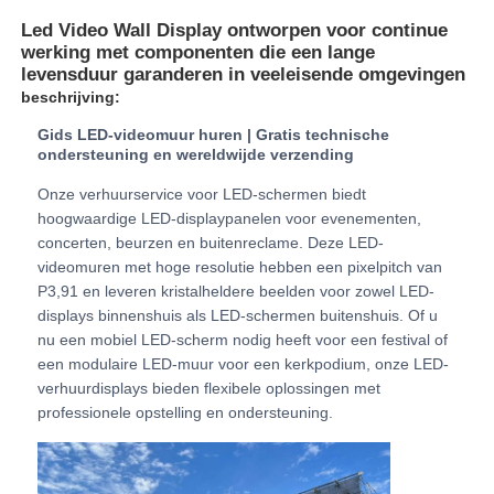
Led Video Wall Display ontworpen voor continue
werking met componenten die een lange
VR -show
levensduur garanderen in veeleisende omgevingen
beschrijving:
Over Ons
Gids LED-videomuur huren | Gratis technische
ondersteuning en wereldwijde verzending
Onze verhuurservice voor LED-schermen biedt
Fabriekstour
hoogwaardige LED-displaypanelen voor evenementen,
concerten, beurzen en buitenreclame. Deze LED-
videomuren met hoge resolutie hebben een pixelpitch van
Kwaliteitscontrole
P3,91 en leveren kristalheldere beelden voor zowel LED-
displays binnenshuis als LED-schermen buitenshuis. Of u
nu een mobiel LED-scherm nodig heeft voor een festival of
Neem contact met ons op
een modulaire LED-muur voor een kerkpodium, onze LED-
verhuurdisplays bieden flexibele oplossingen met
Nieuws
professionele opstelling en ondersteuning.
Gevallen