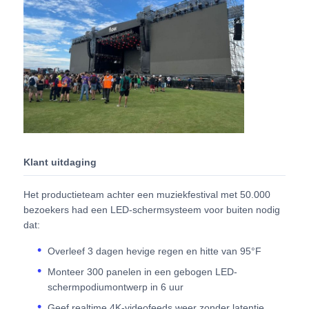
Offerte Aanvragen
LED-videomuurweergave
LED -schermscherm
Klant uitdaging
Overleg het LEIDENE Scherm
Het productieteam achter een muziekfestival met 50.000
bezoekers had een LED-schermsysteem voor buiten nodig
Verhuur van LED-schermen
dat:
Overleef 3 dagen hevige regen en hitte van 95°F
COB LED VIDEO WALL
Monteer 300 panelen in een gebogen LED-
schermpodiumontwerp in 6 uur
Transparant LED -display
Geef realtime 4K-videofeeds weer zonder latentie