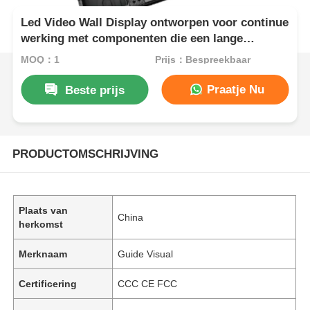
Led Video Wall Display ontworpen voor continue
werking met componenten die een lange
levensduur garanderen in veeleisende
MOQ：1
Prijs：Bespreekbaar
omgevingen
Praatje Nu
Beste prijs
PRODUCTOMSCHRIJVING
Plaats van
China
herkomst
Merknaam
Guide Visual
Certificering
CCC CE FCC