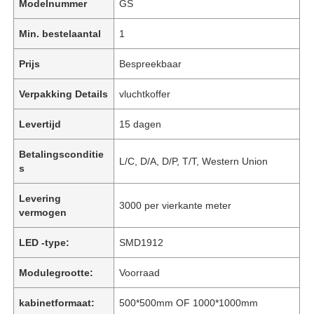
Modelnummer
GS
Min. bestelaantal
1
Prijs
Bespreekbaar
Verpakking Details
vluchtkoffer
Levertijd
15 dagen
Betalingsconditie
L/C, D/A, D/P, T/T, Western Union
s
Levering
3000 per vierkante meter
vermogen
LED -type:
SMD1912
Modulegrootte:
Voorraad
kabinetformaat:
500*500mm OF 1000*1000mm