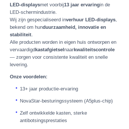
LED-displays
met voorbij
13 jaar ervaring
in de
LED-schermindustrie.
Wij zijn gespecialiseerd in
verhuur LED-displays
,
bekend om hun
duurzaamheid, innovatie en
stabiliteit
.
Alle producten worden in eigen huis ontworpen en
vervaardigd
kastafgietsel
naar
kwaliteitscontrole
— zorgen voor consistente kwaliteit en snelle
levering.
Onze voordelen:
13+ jaar productie-ervaring
NovaStar-besturingssysteem (A5plus-chip)
Zelf ontwikkelde kasten, sterke
antibotsingsprestaties