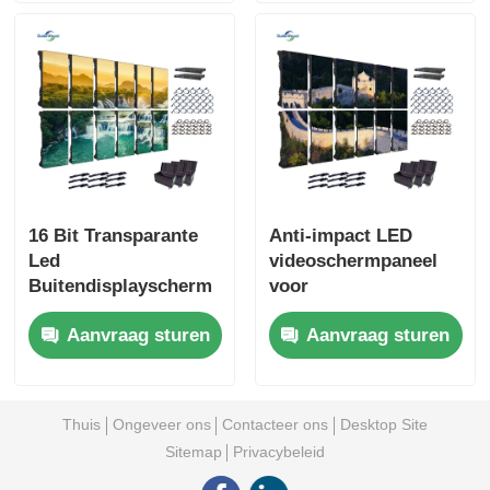
16 Bit Transparante
Anti-impact LED
Led
videoschermpaneel
Buitendisplayscherm
voor
Videowand Voor
buitenevenementen
Aanvraag sturen
Aanvraag sturen
Binnententoonstellingen
110V 1000 nits
En Shows
Thuis
Ongeveer ons
Contacteer ons
Desktop Site
Sitemap
Privacybeleid