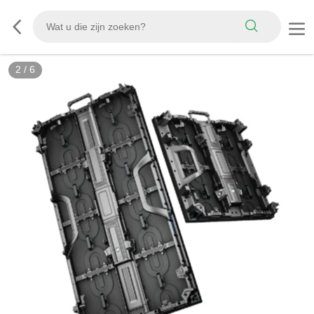
3
/
6