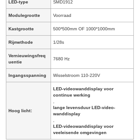
LED-type
SMD1912
Modulegrootte
Voorraad
Kastgrootte
500*500mm OF 1000*1000mm
Rijmethode
1/28s
Vernieuwingsfreq
7680 Hz
uentie
Ingangsspanning
Wisselstroom 110-220V
LED-videowanddisplay voor
continue werking
Huis
,
lange levensduur LED-video-
Hoog licht:
wanddisplay
Producten
,
LED-videowanddisplay voor
veeleisende omgevingen
Video's