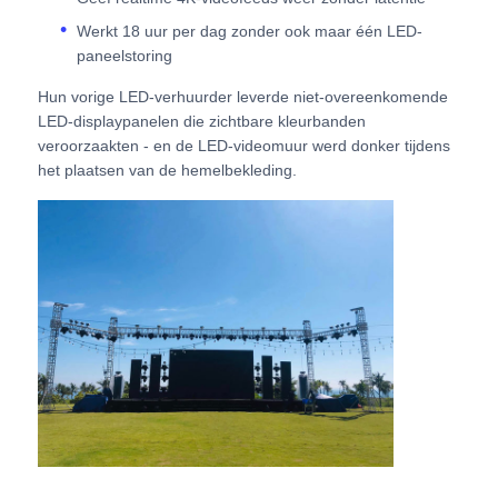
Werkt 18 uur per dag zonder ook maar één LED-
SMD LED Scherm
paneelstoring
Hun vorige LED-verhuurder leverde niet-overeenkomende
LED-displaypanelen die zichtbare kleurbanden
Buiten LED-displaybord
veroorzaakten - en de LED-videomuur werd donker tijdens
het plaatsen van de hemelbekleding.
Buiten geleid reclamebord