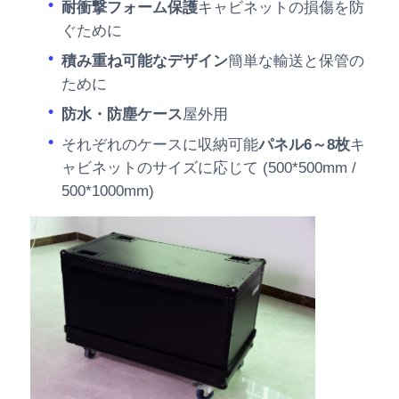
耐衝撃フォーム保護
キャビネットの損傷を防
ぐために
積み重ね可能なデザイン
簡単な輸送と保管の
ために
防水・防塵ケース
屋外用
それぞれのケースに収納可能
パネル6～8枚
キ
ャビネットのサイズに応じて (500*500mm /
500*1000mm)