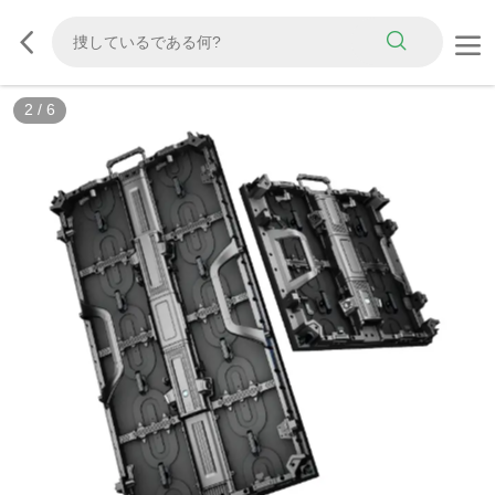
3
/
6