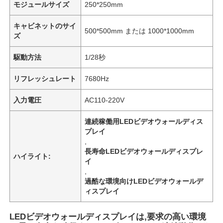
モジュールサイズ
250*250mm
キャビネットのサイ
500*500mm または 1000*1000mm
ズ
駆動方法
1/28秒
リフレッシュレート
7680Hz
入力電圧
AC110-220V
連続稼働用LEDビデオウォールディス
プレイ
,
長寿命LEDビデオウォールディスプレ
ハイライト:
ホーム
イ
,
過酷な環境向けLEDビデオウォールデ
製品
ィスプレイ
LEDビデオウォールディスプレイは,要求の高い環境
動画