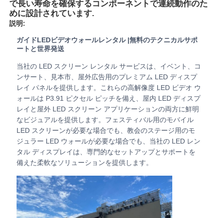
で長い寿命を確保するコンポーネントで連続動作のた
めに設計されています.
説明:
VRショー
ガイドLEDビデオウォールレンタル |無料のテクニカルサポ
ートと世界発送
私たちについて
当社の LED スクリーン レンタル サービスは、イベント、コ
ンサート、見本市、屋外広告用のプレミアム LED ディスプ
レイ パネルを提供します。これらの高解像度 LED ビデオ ウ
工場見学
ォールは P3.91 ピクセル ピッチを備え、屋内 LED ディスプ
レイと屋外 LED スクリーン アプリケーションの両方に鮮明
なビジュアルを提供します。フェスティバル用のモバイル
品質管理
LED スクリーンが必要な場合でも、教会のステージ用のモ
ジュラー LED ウォールが必要な場合でも、当社の LED レン
お問い合わせ
タル ディスプレイは、専門的なセットアップとサポートを
備えた柔軟なソリューションを提供します。
ニュース
ケース