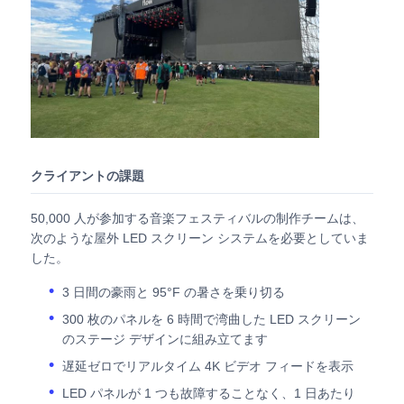
引金 を 求め て ください
LED ビデオウォールディスプレイ
LEDディスプレイ画面
クライアントの課題
コンサートLEDスクリーン
50,000 人が参加する音楽フェスティバルの制作チームは、
次のような屋外 LED スクリーン システムを必要としていま
した。
ステージLEDスクリーンレンタル
3 日間の豪雨と 95°F の暑さを乗り切る
300 枚のパネルを 6 時間で湾曲した LED スクリーン
コブLEDビデオ壁
のステージ デザインに組み立てます
遅延ゼロでリアルタイム 4K ビデオ フィードを表示
透明なLEDディスプレイ
LED パネルが 1 つも故障することなく、1 日あたり