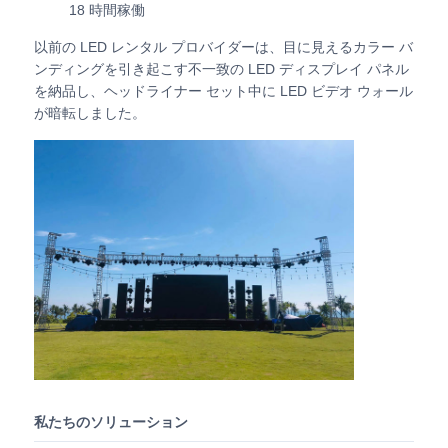
18 時間稼働
以前の LED レンタル プロバイダーは、目に見えるカラー バ
SMD LEDスクリーン
ンディングを引き起こす不一致の LED ディスプレイ パネル
を納品し、ヘッドライナー セット中に LED ビデオ ウォール
屋外用LEDディスプレイボード
が暗転しました。
屋外の導かれた看板
私たちのソリューション