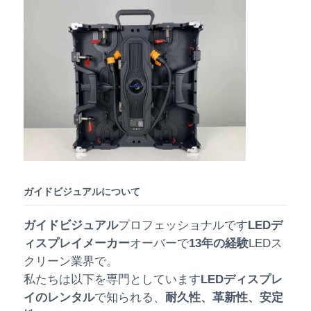
ガイドビジュアルについて
ガイドビジュアル
プロフェッショナルです
LEDデ
ィスプレイメーカー
オーバーで
13年の経験
LEDス
クリーン業界で。
私たちは以下を専門としています
LEDディスプレ
イのレンタル
で知られる、
耐久性、革新性、安定