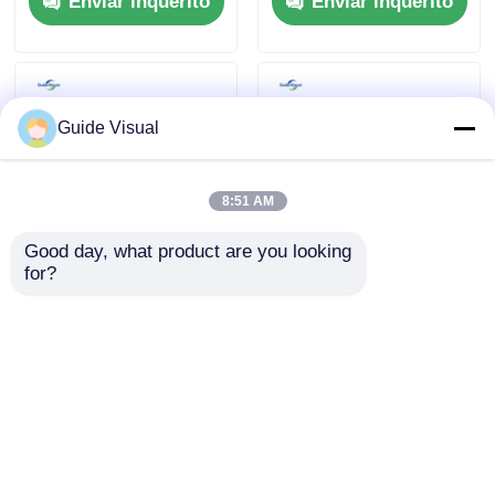
Enviar inquérito
Enviar inquérito
800W
Guide Visual
8:51 AM
Good day, what product are you looking 
for?
Tela de exibição LED
Painel de Tela de
transparente de 16
Vídeo LED Anti-
bits para exteriores,
Impacto para Eventos
parede de vídeo para
ao Ar Livre 110V
Enviar inquérito
Enviar inquérito
exposições e shows
1000nits
internos
Casa
Mapa do Site
Fale Conosco
Desktop Site