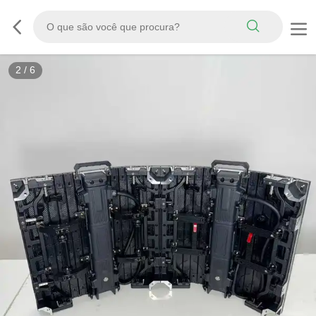
2
/
6