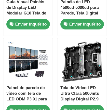
Guia Visual Painéis
Painéis de LED
de Display LED
4500cd-5000cd para
Modular G10 Tela de
Parede, Tela Digital
LED Personalizada
para Publicidade
Enviar inquérito
Enviar inquérito
para Uso Interno e
Externa
Externo
Painel de parede de
Tela de Vídeo LED
vídeo com tela de
Ultra Clara 5000nits
LED ODM P3.91 para
Display Digital P2.9
fundo de igrejas
P3.9 Para Shopping