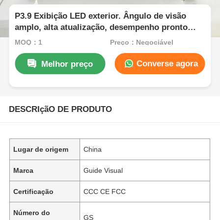
P3.9 Exibição LED exterior. Ângulo de visão
amplo, alta atualização, desempenho pronto
para eventos.
MOQ：1
Preço：Negociável
Converse agora
Melhor preço
DESCRIçãO DE PRODUTO
Lugar de origem
China
Marca
Guide Visual
Certificação
CCC CE FCC
Número do
GS