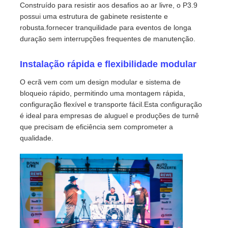
Construído para resistir aos desafios ao ar livre, o P3.9
possui uma estrutura de gabinete resistente e
Solicitar Orçamento
robusta.fornecer tranquilidade para eventos de longa
duração sem interrupções frequentes de manutenção.
Vídeo Wall Display de LED
Instalação rápida e flexibilidade modular
O ecrã vem com um design modular e sistema de
Tela da tela LED
bloqueio rápido, permitindo uma montagem rápida,
configuração flexível e transporte fácil.Esta configuração
é ideal para empresas de aluguel e produções de turnê
Tela do diodo emissor de luz do concerto
que precisam de eficiência sem comprometer a
qualidade.
Aluguer de ecrãs de LED
Parede de vídeo led de cobra
Exibição de LED transparente