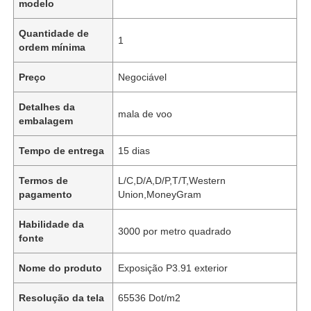
modelo
Quantidade de
1
ordem mínima
Preço
Negociável
Detalhes da
mala de voo
embalagem
Tempo de entrega
15 dias
Termos de
L/C,D/A,D/P,T/T,Western
pagamento
Union,MoneyGram
Habilidade da
3000 por metro quadrado
fonte
Nome do produto
Exposição P3.91 exterior
Resolução da tela
65536 Dot/m2