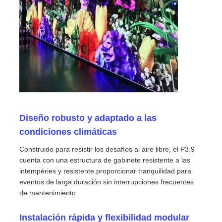
Solicitar una cita
Pantalla de pared de video LED
pantalla LED
Diseño robusto y adaptado a las
Pantalla del concierto LED
condiciones climáticas
Construido para resistir los desafíos al aire libre, el P3.9
Alquiler de pantallas LED de escenario
cuenta con una estructura de gabinete resistente a las
intempéries y resistente.proporcionar tranquilidad para
eventos de larga duración sin interrupciones frecuentes
Muro de video LED LED
de mantenimiento.
Pantalla LED transparente
Instalación rápida y flexibilidad modular