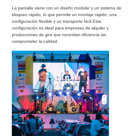
La pantalla viene con un diseño modular y un sistema de
Pantalla LED SMD
bloqueo rápido, lo que permite un montaje rápido, una
configuración flexible y un transporte fácil.Esta
configuración es ideal para empresas de alquiler y
Tabla de visualización LED exterior
producciones de gira que necesitan eficiencia sin
comprometer la calidad.
cartelera led exterior