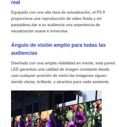
real
Equipado con una alta tasa de actualización, el P3.9
Espectáculo de RV
proporciona una reproducción de video fluida y sin
parpadeos.dar a su audiencia una experiencia de
visualización suave e inmersiva.
Sobre nosotros
Ángulo de visión amplio para todas las
Visita a la fábrica
audiencias
Diseñado con una amplia visibilidad en mente, esta pared
LED garantiza una calidad de imagen constante desde
Control de calidad
casi cualquier posición de visión.las imágenes siguen
siendo claras, brillante, y atractivo para cada asistente.
Contacta con nosotros
Noticias
Casos