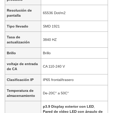
Resolución de
65536 Dot/m2
pantalla
Tipo llevado
SMD 1921
Tasa de
3840 HZ
actualización
Brillo
Brillo
voltaje de entrada
CA 110-240 V
de CA
Clasificación IP
IP65 frontal/trasero
Temperatura de
De-20C° a 50C°
almacenamiento
p3.9 Display exterior con LED
,
Pared de vídeo LED con ángulo de