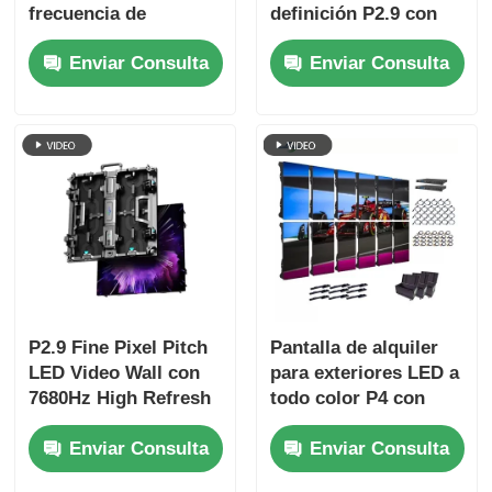
frecuencia de
definición P2.9 con
actualización de
tono de píxel de 2.9
Enviar Consulta
Enviar Consulta
7680Hz, pantalla a
mm 3840 Hz y
todo color y
velocidad de
protección IP65 para
actualización y brillo
conciertos y eventos
de 4500 cd / m2
de escenario
P2.9 Fine Pixel Pitch
Pantalla de alquiler
LED Video Wall con
para exteriores LED a
7680Hz High Refresh
todo color P4 con
Rate y Dual Power &
frecuencia de
Enviar Consulta
Enviar Consulta
Signal Backup para
actualización de 7680
eventos de escenario
Hz e impermeabilidad