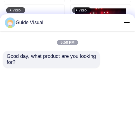
IP65 para pantalla de
pared de video HD
Guide Visual
5:58 PM
Good day, what product are you looking 
for?
7680Hz Tasa de
Pantalla LED de
actualización IP65
alquiler para
Pared de video LED
exteriores Guide
impermeable con
Visual GS serie P4.81
Enviar Consulta
Enviar Consulta
gabinete de aluminio
para alquiler de nivel
fundido para eventos
básico, 5000nit IP65
profesionales
7680Hz CE
Inicio
Mapa del Sitio
Contactar Ahora
Desktop Site
Mapa del Sitio
Políticas de privacidad