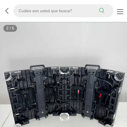
2
/
6