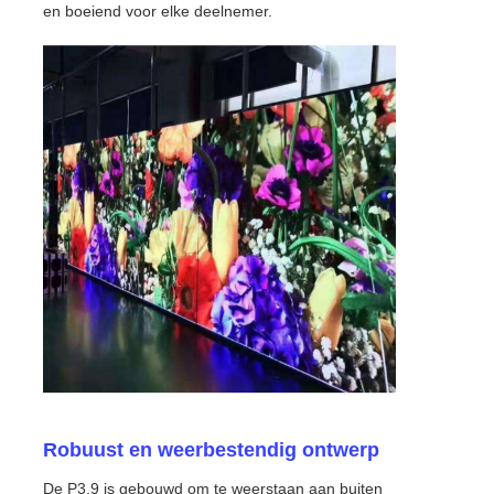
en boeiend voor elke deelnemer.
VR -show
Over Ons
Fabriekstour
Kwaliteitscontrole
Neem contact met ons op
Nieuws
Robuust en weerbestendig ontwerp
Gevallen
De P3.9 is gebouwd om te weerstaan aan buiten