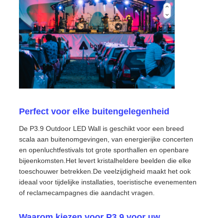
SMD LED Scherm
Buiten LED-displaybord
Buiten geleid reclamebord
Perfect voor elke buitengelegenheid
De P3.9 Outdoor LED Wall is geschikt voor een breed
scala aan buitenomgevingen, van energierijke concerten
en openluchtfestivals tot grote sporthallen en openbare
bijeenkomsten.Het levert kristalheldere beelden die elke
toeschouwer betrekken.De veelzijdigheid maakt het ook
ideaal voor tijdelijke installaties, toeristische evenementen
of reclamecampagnes die aandacht vragen.
Waarom kiezen voor P3.9 voor uw