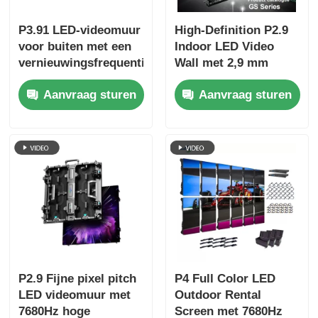
P3.91 LED-videomuur
High-Definition P2.9
voor buiten met een
Indoor LED Video
vernieuwingsfrequentie
Wall met 2,9 mm
van 7680 Hz,
Pixel Pitch 3840 Hz
Aanvraag sturen
Aanvraag sturen
kleurendisplay en
Refresh Rate en
IP65-bescherming
4500cd/sqm
voor concerten en
Helderheid
podiumevenementen
P2.9 Fijne pixel pitch
P4 Full Color LED
LED videomuur met
Outdoor Rental
7680Hz hoge
Screen met 7680Hz