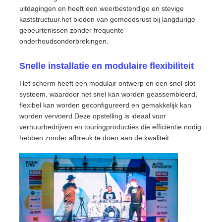
uitdagingen en heeft een weerbestendige en stevige
kaststructuur.het bieden van gemoedsrust bij langdurige
Offerte Aanvragen
gebeurtenissen zonder frequente
onderhoudsonderbrekingen.
LED-videomuurweergave
Snelle installatie en modulaire flexibiliteit
Het scherm heeft een modulair ontwerp en een snel slot
LED -schermscherm
systeem, waardoor het snel kan worden geassembleerd,
flexibel kan worden geconfigureerd en gemakkelijk kan
worden vervoerd.Deze opstelling is ideaal voor
Overleg het LEIDENE Scherm
verhuurbedrijven en touringproducties die efficiëntie nodig
hebben zonder afbreuk te doen aan de kwaliteit.
Verhuur van LED-schermen
COB LED VIDEO WALL
Transparant LED -display