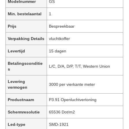
Modelnummer
GS
Min. bestelaantal
1
Prijs
Bespreekbaar
Verpakking Details
vluchtkoffer
Levertijd
15 dagen
Betalingsconditie
L/C, D/A, D/P, T/T, Western Union
s
Levering
3000 per vierkante meter
vermogen
Productnaam
P3.91 Openluchtvertoning
Schermresolutie
65536 Dot/m2
Led-type
SMD-1921