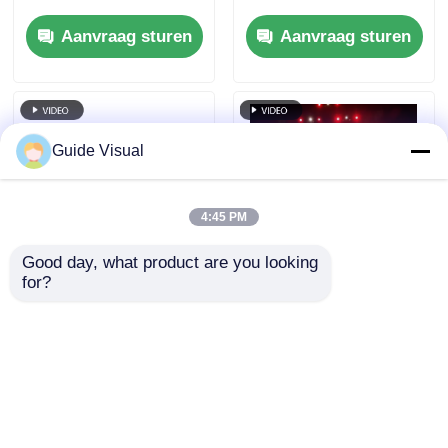
verversingsfrequentie
verversingsfrequentie
Aanvraag sturen
Aanvraag sturen
en dubbele stroom-
en IP65 waterdicht
en signaalback-up
voor HD Video Wall
voor
Display
podiumgebeurtenissen
Guide Visual
4:45 PM
Good day, what product are you looking 
for?
7680Hz
Gids Visuele GS-serie
verversingsfrequentie
P4.81 Outdoor
IP65 waterdicht LED-
Verhuur LED-scherm
videomuur met
voor instapniveau
Aanvraag sturen
Aanvraag sturen
gegoten
Verhuur, 5000nit IP65
aluminiumkas voor
7680Hz CE
professionele