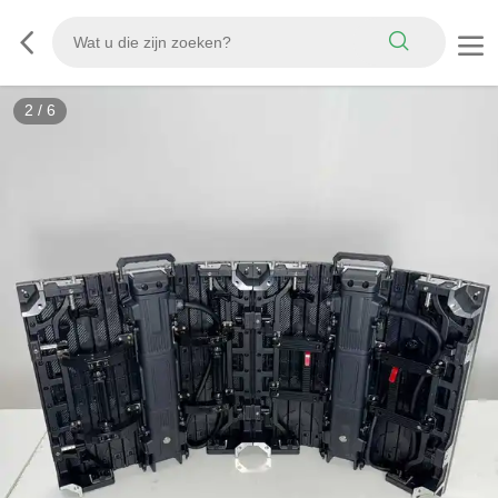
2
/
6