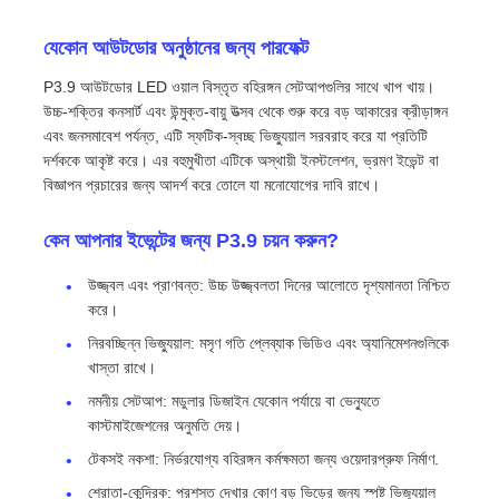
যেকোন আউটডোর অনুষ্ঠানের জন্য পারফেক্ট
এসএমডি এলইডি স্ক্রিন
P3.9 আউটডোর LED ওয়াল বিস্তৃত বহিরঙ্গন সেটআপগুলির সাথে খাপ খায়।
উচ্চ-শক্তির কনসার্ট এবং উন্মুক্ত-বায়ু উত্সব থেকে শুরু করে বড় আকারের ক্রীড়াঙ্গন
বহিরঙ্গন এলইডি ডিসপ্লে বোর্ড
এবং জনসমাবেশ পর্যন্ত, এটি স্ফটিক-স্বচ্ছ ভিজ্যুয়াল সরবরাহ করে যা প্রতিটি
দর্শককে আকৃষ্ট করে। এর বহুমুখীতা এটিকে অস্থায়ী ইনস্টলেশন, ভ্রমণ ইভেন্ট বা
বিজ্ঞাপন প্রচারের জন্য আদর্শ করে তোলে যা মনোযোগের দাবি রাখে।
বহিরঙ্গন নেতৃত্বাধীন বিলবোর্ড
কেন আপনার ইভেন্টের জন্য P3.9 চয়ন করুন?
উজ্জ্বল এবং প্রাণবন্ত: উচ্চ উজ্জ্বলতা দিনের আলোতে দৃশ্যমানতা নিশ্চিত
করে।
নিরবচ্ছিন্ন ভিজ্যুয়াল: মসৃণ গতি প্লেব্যাক ভিডিও এবং অ্যানিমেশনগুলিকে
খাস্তা রাখে।
নমনীয় সেটআপ: মডুলার ডিজাইন যেকোন পর্যায়ে বা ভেন্যুতে
কাস্টমাইজেশনের অনুমতি দেয়।
টেকসই নকশা: নির্ভরযোগ্য বহিরঙ্গন কর্মক্ষমতা জন্য ওয়েদারপ্রুফ নির্মাণ.
শ্রোতা-কেন্দ্রিক: প্রশস্ত দেখার কোণ বড় ভিড়ের জন্য স্পষ্ট ভিজ্যুয়াল