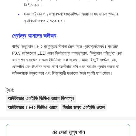
নিশ্চিত করে।
সহজ পরিবহন ও রক্ষণাবেক্ষণ: সামনে/পিছন অ্যাক্সেস সহ হালকা ওজনের
ক্যাবিনেট সরবরাহ সহজ করে।
শ্রেষ্ঠত্ব আমাদের অঙ্গীকার
গাইড ভিজ্যুয়াল LED প্রযুক্তির সীমানা ঠেলে দিতে প্রতিশ্রুতিবদ্ধ। প্রতিটি
P3.9 আউটডোর LED ওয়াল নির্ভরযোগ্য পারফরম্যান্স, ভিজ্যুয়াল পরিপূর্ণতা এবং
অপারেশনাল সহজতার জন্য ইঞ্জিনিয়ার করা হয়েছে। আমরা ইভেন্ট সংগঠক, ভাড়া
কোম্পানি এবং উৎপাদন দলের সাথে অংশীদারি করি এমন সমাধান প্রদান করতে যা
অভিজ্ঞতাকে উন্নত করে এবং বিশ্বব্যাপী দর্শকদের উপর স্থায়ী ছাপ ফেলে।
ট্যাগ:
আউটডোর এলইডি ভিডিও ওয়াল ডিসপ্লে
আউটডোর LED ভিডিও ওয়াল
গির্জার জন্য এলইডি ওয়াল
এর সেরা মূল্য পান