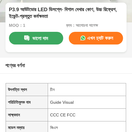
P3.9 আউটডোর LED ডিসপ্লে∙ বিশাল দেখার কোণ, উচ্চ রিফ্রেশ,
ইভেন্ট-প্রস্তুত কর্মক্ষমতা
MOQ：1
মূল্য：আলোচনা সাপেক্ষ
এখন চ্যাট করুন
ভালো দাম
পণ্যের বর্ণনা
উৎপত্তি স্থল
চীন
পরিচিতিমুলক নাম
Guide Visual
সাক্ষ্যদান
CCC CE FCC
মডেল নম্বার
জিএস