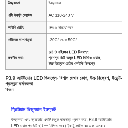
উজ্জ্বলতা
উজ্জ্বলতা
এসি ইনপুট ভোল্টেজ
AC 110-240 V
আইপি রেটিং
IP65 সামনে/পিছন
স্টোরেজ তাপমাত্রা
-20C° থেকে 50C°
p3.9 বহিরঙ্গন LED ডিসপ্লে
,
লক্ষণীয় করা:
প্রশস্ত ভিউ অঙ্গুল LED ভিডিও ওয়াল
,
উচ্চ রিফ্রেশ রেটের এলইডি ডিসপ্লে
P3.9 আউটডোর LED ডিসপ্লে∙ বিশাল দেখার কোণ, উচ্চ রিফ্রেশ, ইভেন্ট-
প্রস্তুত কর্মক্ষমতা
বিবরণ:
প্রিমিয়াম ভিজ্যুয়াল ইমপ্যাক্ট
উজ্জ্বলতা এবং স্বচ্ছতার একটি নিখুঁত ভারসাম্য প্রদান করে, P3.9 আউটডোর
LED ওয়াল প্রতিটি ছবি পপ নিশ্চিত করে। ট্রু-টু-লাইফ রঙ এবং চমৎকার