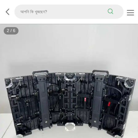
2
/
6