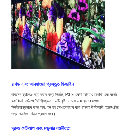
ভিআর শো
আমাদের সম্পর্কে
কারখানা পরিদর্শন
মান নিয়ন্ত্রণ
রাগড এবং আবহাওয়া প্রস্তুত ডিজাইন
আমাদের সাথে যোগাযোগ করুন
বহিরঙ্গন চ্যালেঞ্জ সহ্য করার জন্য নির্মিত, P3.9 একটি আবহাওয়ারোধী এবং বলিষ্ঠ
ক্যাবিনেট কাঠামো বৈশিষ্ট্যযুক্ত। এটি বৃষ্টি, বাতাস এবং ধুলোর মধ্যে
নির্ভরযোগ্যভাবে কাজ করে, ঘন ঘন রক্ষণাবেক্ষণের বাধা ছাড়াই দীর্ঘমেয়াদী ইভেন্টগুলির
খবর
জন্য মানসিক শান্তি প্রদান করে।
মামলা
দ্রুত সেটআপ এবং মডুলার নমনীয়তা