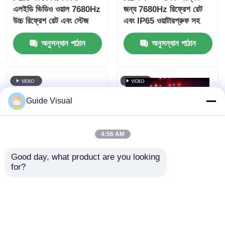
এলইডি ভিডিও ওয়াল 7680Hz
জন্য 7680Hz রিফ্রেশ রেট
উচ্চ রিফ্রেশ রেট এবং স্টেজ
এবং IP65 ওয়াটারপ্রুফ সহ
ইভেন্টের জন্য ডাবল পাওয়ার এবং
P4 ফুল কালার এলইডি
অনুসন্ধান পাঠান
অনুসন্ধান পাঠান
সংকেত ব্যাকআপ সহ
আউটডোর ভাড়ার স্ক্রীন
Guide Visual
4:56 AM
Good day, what product are you looking 
for?
7680Hz রিফ্রেশ রেট আইপি
গাইড ভিজ্যুয়াল GS সিরিজ
65 ওয়াটারপ্রুফ এলইডি ভিডিও
P4.81 এন্ট্রি লেভেল ভাড়ার
ওয়াল পেশাদার ইভেন্টের জন্য
জন্য আউটডোর রেন্টাল LED
ডাই-কাস্ট অ্যালুমিনিয়াম
ডিসপ্লে, 5000nit IP65
অনুসন্ধান পাঠান
অনুসন্ধান পাঠান
ক্যাবিনেটের সাথে
7680Hz CE