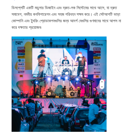
ডিসপ্লেটি একটি মডুলার ডিজাইন এবং দ্রুত-লক সিস্টেমের সাথে আসে, যা দ্রুত
সমাবেশ, নমনীয় কনফিগারেশন এবং সহজ পরিবহন সক্ষম করে। এই সেটআপটি ভাড়া
একটি উদ্ধৃতি অনুরোধ করুন
কোম্পানি এবং ট্যুরিং প্রোডাকশনগুলির জন্য আদর্শ যেগুলির গুণমানের সাথে আপস না
করে দক্ষতার প্রয়োজন৷
LED ভিডিও ওয়াল ডিসপ্লে
এলইডি ডিসপ্লে স্ক্রিন
কনসার্টের নেতৃত্বাধীন স্ক্রিন
স্টেজ এলইডি স্ক্রিন ভাড়া
সিওবি এলইডি ভিডিও প্রাচীর
স্বচ্ছ এলইডি প্রদর্শন