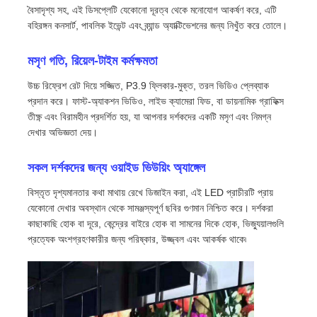
বৈসাদৃশ্য সহ, এই ডিসপ্লেটি যেকোনো দূরত্ব থেকে মনোযোগ আকর্ষণ করে, এটি
বহিরঙ্গন কনসার্ট, পাবলিক ইভেন্ট এবং ব্র্যান্ড অ্যাক্টিভেশনের জন্য নিখুঁত করে তোলে।
মসৃণ গতি, রিয়েল-টাইম কর্মক্ষমতা
উচ্চ রিফ্রেশ রেট দিয়ে সজ্জিত, P3.9 ফ্লিকার-মুক্ত, তরল ভিডিও প্লেব্যাক
প্রদান করে। ফাস্ট-অ্যাকশন ভিডিও, লাইভ ক্যামেরা ফিড, বা ডায়নামিক গ্রাফিক্স
তীক্ষ্ণ এবং বিরামহীন প্রদর্শিত হয়, যা আপনার দর্শকদের একটি মসৃণ এবং নিমগ্ন
দেখার অভিজ্ঞতা দেয়।
সকল দর্শকদের জন্য ওয়াইড ভিউয়িং অ্যাঙ্গেল
বিস্তৃত দৃশ্যমানতার কথা মাথায় রেখে ডিজাইন করা, এই LED প্রাচীরটি প্রায়
যেকোনো দেখার অবস্থান থেকে সামঞ্জস্যপূর্ণ ছবির গুণমান নিশ্চিত করে। দর্শকরা
বাড়ি
কাছাকাছি হোক বা দূরে, কেন্দ্রের বাইরে হোক বা সামনের দিকে হোক, ভিজ্যুয়ালগুলি
প্রত্যেক অংশগ্রহণকারীর জন্য পরিষ্কার, উজ্জ্বল এবং আকর্ষক থাকে৷
পণ্য
ভিডিও