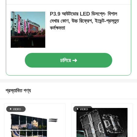
P3.9 আউটডোর LED ডিসপ্লে∙ বিশাল
দেখার কোণ, উচ্চ রিফ্রেশ, ইভেন্ট-প্রস্তুত
কর্মক্ষমতা
চালিয়ে
প্রস্তাবিত পণ্য