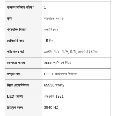
ন্যূনতম চাহিদার পরিমাণ
1
মূল্য
আলোচনা সাপেক্ষ
প্যাকেজিং বিবরণ
ফ্লাইট কেস
ডেলিভারি সময়
15 দিন
পরিশোধের শর্ত
এল/সি, ডি/এ, ডি/পি, টি/টি, ওয়েস্টার্ন ইউনিয়ন
যোগানের ক্ষমতা
3000 প্রতি বর্গ মিটার
পণ্যের নাম
P3.91 আউটডোর ডিসপ্লে
স্ক্রিন রেজোলিউশন
65536 ডট/মি2
LED প্রকার
এসএমডি 1921
রিফ্রেশ করুন
3840 HZ