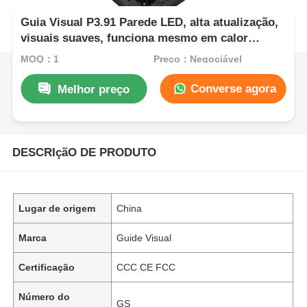
Guia Visual P3.91 Parede LED, alta atualização,
visuais suaves, funciona mesmo em calor
extremo, pronto para o palco
MOQ：1
Preço：Negociável
Converse agora
Melhor preço
DESCRIçãO DE PRODUTO
Lugar de origem
China
Marca
Guide Visual
Certificação
CCC CE FCC
Número do
GS