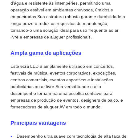
d'água e resistente às intempéries, permitindo uma
operação estável em ambientes chuvosos, úmidos e
Ecrã LED SMD
empoeirados.Sua estrutura robusta garante durabilidade a
longo prazo e reduz os requisitos de manutenção,
tornando-o uma solução ideal para uso frequente ao ar
Painel de exibição LED exterior
livre e empresas de aluguer profissionais.
Ampla gama de aplicações
outdoor led ao ar livre
Este ecrã LED é amplamente utilizado em concertos,
festivais de música, eventos corporativos, exposições,
centros comerciais, eventos esportivos e instalações
publicitárias ao ar livre.Sua versatilidade e alto
desempenho tornam-na uma escolha confiável para
empresas de produção de eventos, designers de palco, e
fornecedores de aluguer AV em todo o mundo.
Principais vantagens
Desempenho ultra suave com tecnologia de alta taxa de