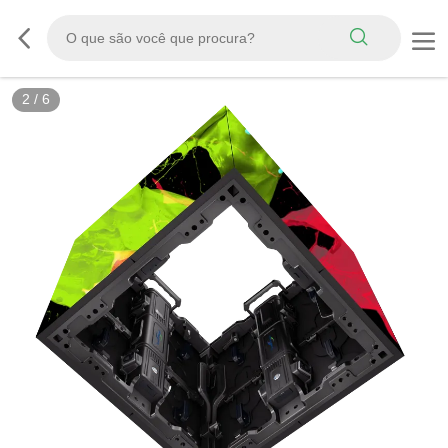
2
/
6