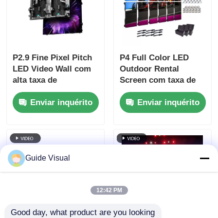
P2.9 Fine Pixel Pitch
P4 Full Color LED
LED Video Wall com
Outdoor Rental
alta taxa de
Screen com taxa de
atualização de
atualização de
Enviar inquérito
Enviar inquérito
7680Hz e backup de
7680Hz e IP65
energia e sinal duplo
impermeável para HD
para eventos de palco
Video Wall Display
Guide Visual
12:42 PM
Good day, what product are you looking 