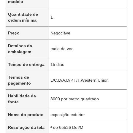
modelo
Quantidade de
1
ordem mínima
Preço
Negociável
Detalhes da
mala de voo
embalagem
Tempo de entrega
15 dias
Termos de
L/C,D/A,D/P,T/T,Western Union
pagamento
Habilidade da
3000 por metro quadrado
fonte
Nome do produto
exposição exterior
Resolução da tela
² de 65536 Dot/M