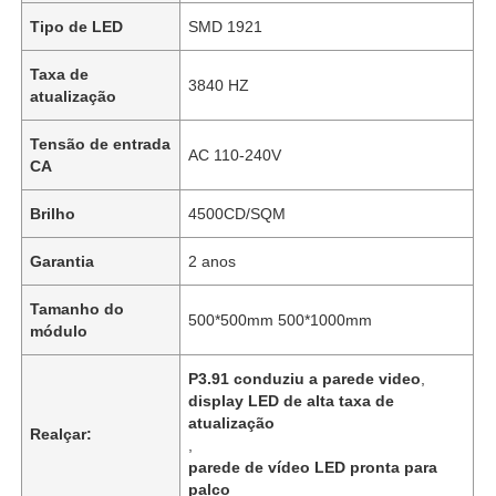
Tipo de LED
SMD 1921
Taxa de
3840 HZ
atualização
Tensão de entrada
AC 110-240V
CA
Brilho
4500CD/SQM
Garantia
2 anos
Tamanho do
500*500mm 500*1000mm
módulo
P3.91 conduziu a parede video
,
display LED de alta taxa de
atualização
Realçar:
,
parede de vídeo LED pronta para
palco