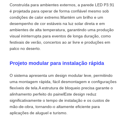
Construída para ambientes externos, a parede LED P3.91
é projetada para operar de forma confiável mesmo sob
Espetáculo VR
condições de calor extremo.Mantém um brilho e um
desempenho de cor estáveis na luz solar direta e em
ambientes de alta temperatura, garantindo uma produção
Sobre nós
visual ininterrupta para eventos de longa duração, como
festivais de verão, concertos ao ar livre e produções em
palco no deserto.
Visita à Fábrica
Projeto modular para instalação rápida
Controle de qualidade
O sistema apresenta um design modular leve, permitindo
uma montagem rápida, fácil desmontagem e configurações
flexíveis de tela.A estrutura de bloqueio precisa garante o
Contacte-nos
alinhamento perfeito do painelEste design reduz
significativamente o tempo de instalação e os custos de
Notícias
mão-de-obra, tornando-o altamente eficiente para
aplicações de aluguel e turismo.
Casos