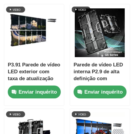
P3.91 Parede de vídeo
Parede de vídeo LED
LED exterior com
interna P2.9 de alta
taxa de atualização
definição com
de 7680Hz, exibição
densidade de pixel de
Enviar inquérito
Enviar inquérito
em cores completas e
2,9 mm, taxa de
proteção IP65 para
atualização de 3840
concertos e eventos
Hz e brilho de
de palco
4500cd/m²