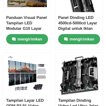
Panduan Visual Panel
Panel Dinding LED
Tampilan LED
4500cd-5000cd Layar
Modular G10 Layar
Digital untuk Iklan
LED Kustom untuk
Luar Ruangan
mengirimkan
mengirimkan
Penggunaan Dalam
dan Luar Ruangan
permintaan
permintaan
Tampilan Layar LED
Tampilan Dinding
ODM P3.91 Video
Video Led Ultra Jelas