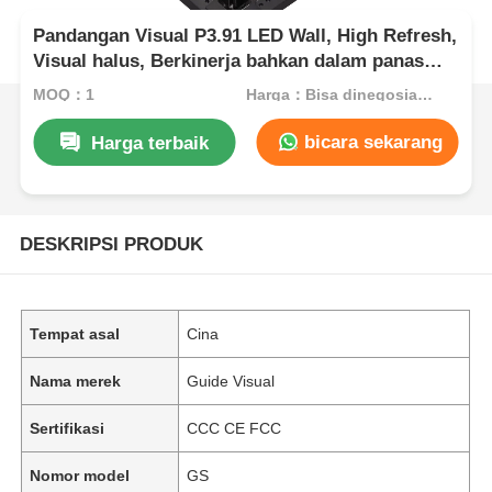
Pandangan Visual P3.91 LED Wall, High Refresh,
Visual halus, Berkinerja bahkan dalam panas
yang ekstrim, siap panggung
MOQ：1
Harga：Bisa dinegosiasikan
bicara sekarang
Harga terbaik
DESKRIPSI PRODUK
Tempat asal
Cina
Nama merek
Guide Visual
Sertifikasi
CCC CE FCC
Nomor model
GS