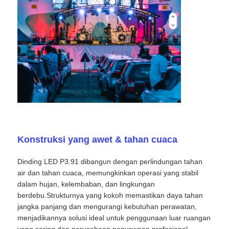
Minta Penawaran Harga
Tampilan Dinding Video LED
Layar layar LED
layar dipimpin konser
Konstruksi yang awet & tahan cuaca
Sewa layar LED panggung
Dinding LED P3.91 dibangun dengan perlindungan tahan
air dan tahan cuaca, memungkinkan operasi yang stabil
dalam hujan, kelembaban, dan lingkungan
Dinding video LED COB
berdebu.Strukturnya yang kokoh memastikan daya tahan
jangka panjang dan mengurangi kebutuhan perawatan,
menjadikannya solusi ideal untuk penggunaan luar ruangan
Tampilan LED transparan