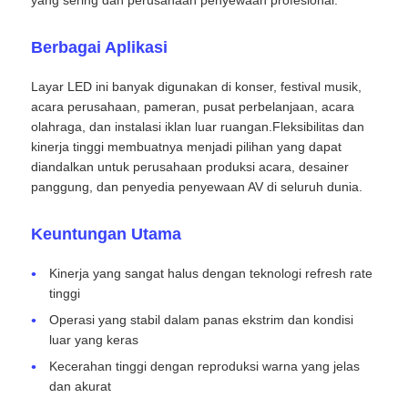
yang sering dan perusahaan penyewaan profesional.
SMD LED Screen
Berbagai Aplikasi
Layar LED ini banyak digunakan di konser, festival musik,
Papan Tampilan LED Luar
acara perusahaan, pameran, pusat perbelanjaan, acara
olahraga, dan instalasi iklan luar ruangan.Fleksibilitas dan
kinerja tinggi membuatnya menjadi pilihan yang dapat
Papan reklame luar ruangan
diandalkan untuk perusahaan produksi acara, desainer
panggung, dan penyedia penyewaan AV di seluruh dunia.
Keuntungan Utama
Kinerja yang sangat halus dengan teknologi refresh rate
tinggi
Operasi yang stabil dalam panas ekstrim dan kondisi
luar yang keras
Kecerahan tinggi dengan reproduksi warna yang jelas
dan akurat