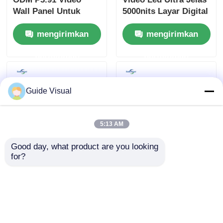
Wall Panel Untuk
5000nits Layar Digital
Latar Belakang
P2.9 P3.9 Untuk Pusat
mengirimkan
mengirimkan
Gereja 800W
Perbelanjaan
permintaan
permintaan
Guide Visual
5:13 AM
Good day, what product are you looking 
for?
Layar Tampilan Luar
Panel Layar Tampilan
Ruangan LED
Dinding Video Led
Transparan 16 Bit
Anti Benturan Untuk
untuk Pameran dan
Acara Luar Ruangan
mengirimkan
mengirimkan
Pertunjukan Dalam
110V 1000nits
Ruangan