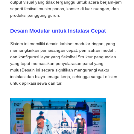
output visual yang tidak terganggu untuk acara berjam-jam
seperti festival musim panas, konser di luar ruangan, dan
produksi panggung gurun.
Pertunjukan VR
Desain Modular untuk Instalasi Cepat
Tentang Kami
Sistem ini memiliki desain kabinet modular ringan, yang
memungkinkan pemasangan cepat, pemisahan mudah,
Tur Pabrik
dan konfigurasi layar yang fleksibel.Struktur penguncian
yang tepat memastikan penyelarasan panel yang
mulusDesain ini secara signifikan mengurangi waktu
Kontrol kualitas
instalasi dan biaya tenaga kerja, sehingga sangat efisien
untuk aplikasi sewa dan tur.
Hubungi Kami
Berita
Kasus