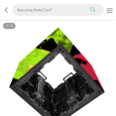
2
/
6