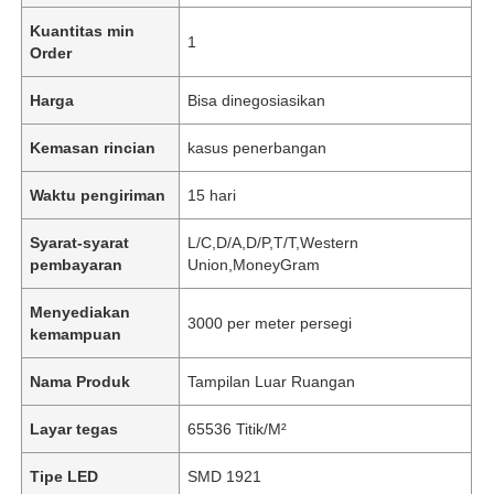
Kuantitas min
1
Order
Harga
Bisa dinegosiasikan
Kemasan rincian
kasus penerbangan
Waktu pengiriman
15 hari
Syarat-syarat
L/C,D/A,D/P,T/T,Western
pembayaran
Union,MoneyGram
Menyediakan
3000 per meter persegi
kemampuan
Nama Produk
Tampilan Luar Ruangan
Layar tegas
65536 Titik/M²
Tipe LED
SMD 1921