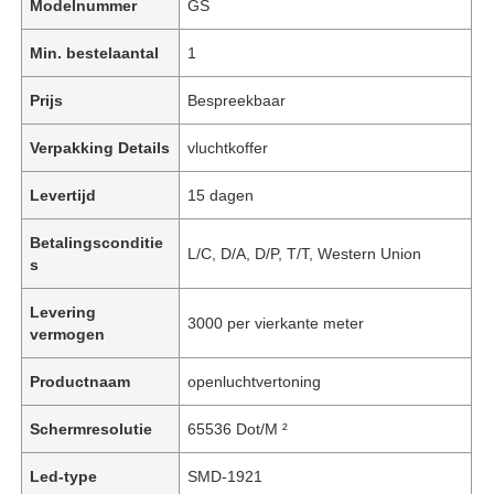
Modelnummer
GS
Min. bestelaantal
1
Prijs
Bespreekbaar
Verpakking Details
vluchtkoffer
Levertijd
15 dagen
Betalingsconditie
L/C, D/A, D/P, T/T, Western Union
s
Levering
3000 per vierkante meter
vermogen
Productnaam
openluchtvertoning
Schermresolutie
65536 Dot/M ²
Led-type
SMD-1921