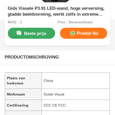
Gids Visuele P3.91 LED-wand, hoge verversing,
gladde beeldvorming, werkt zelfs in extreme
hitte, klaar voor het podium
MOQ：1
Prijs：Bespreekbaar
Praatje Nu
Beste prijs
PRODUCTOMSCHRIJVING
Plaats van
China
herkomst
Merknaam
Guide Visual
Certificering
CCC CE FCC