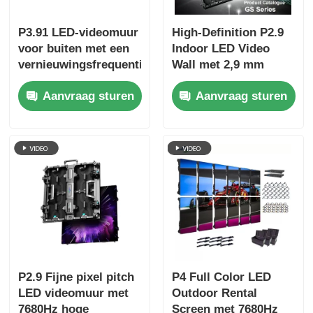
P3.91 LED-videomuur
High-Definition P2.9
voor buiten met een
Indoor LED Video
vernieuwingsfrequentie
Wall met 2,9 mm
van 7680 Hz,
Pixel Pitch 3840 Hz
Aanvraag sturen
Aanvraag sturen
kleurendisplay en
Refresh Rate en
IP65-bescherming
4500cd/sqm
voor concerten en
Helderheid
podiumevenementen
P2.9 Fijne pixel pitch
P4 Full Color LED
LED videomuur met
Outdoor Rental
7680Hz hoge
Screen met 7680Hz