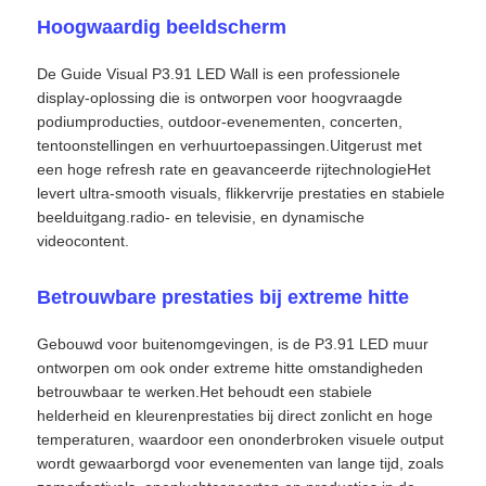
Hoogwaardig beeldscherm
De Guide Visual P3.91 LED Wall is een professionele
display-oplossing die is ontworpen voor hoogvraagde
podiumproducties, outdoor-evenementen, concerten,
tentoonstellingen en verhuurtoepassingen.Uitgerust met
een hoge refresh rate en geavanceerde rijtechnologieHet
levert ultra-smooth visuals, flikkervrije prestaties en stabiele
beelduitgang.radio- en televisie, en dynamische
videocontent.
Betrouwbare prestaties bij extreme hitte
Huis
Gebouwd voor buitenomgevingen, is de P3.91 LED muur
ontworpen om ook onder extreme hitte omstandigheden
betrouwbaar te werken.Het behoudt een stabiele
Producten
helderheid en kleurenprestaties bij direct zonlicht en hoge
temperaturen, waardoor een ononderbroken visuele output
wordt gewaarborgd voor evenementen van lange tijd, zoals
Video's