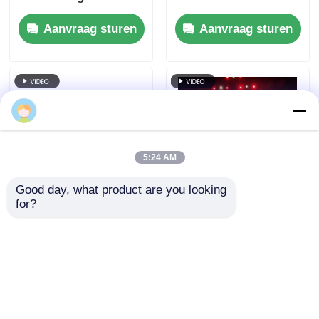
verversingsfrequentie
verversingsfrequentie
Aanvraag sturen
Aanvraag sturen
en dubbele stroom-
en IP65 waterdicht
en signaalback-up
voor HD Video Wall
voor
Display
podiumgebeurtenissen
Guide Visual
5:24 AM
Good day, what product are you looking 
for?
7680Hz
Gids Visuele GS-serie
verversingsfrequentie
P4.81 Outdoor
IP65 waterdicht LED-
Verhuur LED-scherm
videomuur met
voor instapniveau
Aanvraag sturen
Aanvraag sturen
gegoten
Verhuur, 5000nit IP65
aluminiumkas voor
7680Hz CE
professionele