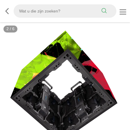
2
/
6