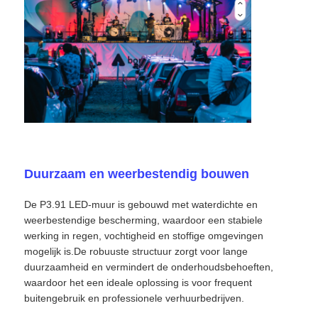
Offerte Aanvragen
LED-videomuurweergave
LED -schermscherm
Overleg het LEIDENE Scherm
Duurzaam en weerbestendig bouwen
De P3.91 LED-muur is gebouwd met waterdichte en
Verhuur van LED-schermen
weerbestendige bescherming, waardoor een stabiele
werking in regen, vochtigheid en stoffige omgevingen
mogelijk is.De robuuste structuur zorgt voor lange
COB LED VIDEO WALL
duurzaamheid en vermindert de onderhoudsbehoeften,
waardoor het een ideale oplossing is voor frequent
buitengebruik en professionele verhuurbedrijven.
Transparant LED -display