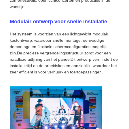
zomerfestivals, openluchtconcerten en producties in de
woestijn.
VR -show
Modulair ontwerp voor snelle installatie
Het systeem is voorzien van een lichtgewicht modulair
Over Ons
kastontwerp, waardoor snelle montage, eenvoudige
demontage en flexibele schermconfiguraties mogelijk
Fabriekstour
zijn.De precieze vergrendelingsstructuur zorgt voor een
naadloze uitlijning van het paneelDit ontwerp vermindert de
installatietijd en de arbeidskosten aanzienlijk, waardoor het
Kwaliteitscontrole
zeer efficiënt is voor verhuur- en toertoepassingen.
Neem contact met ons op
Nieuws
Gevallen