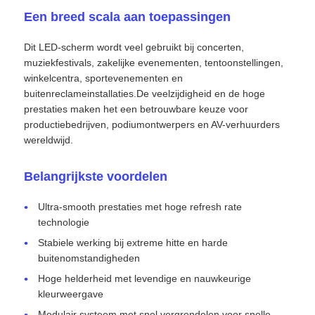
Een breed scala aan toepassingen
SMD LED Scherm
Dit LED-scherm wordt veel gebruikt bij concerten,
muziekfestivals, zakelijke evenementen, tentoonstellingen,
Buiten LED-displaybord
winkelcentra, sportevenementen en
buitenreclameinstallaties.De veelzijdigheid en de hoge
prestaties maken het een betrouwbare keuze voor
Buiten geleid reclamebord
productiebedrijven, podiumontwerpers en AV-verhuurders
wereldwijd.
Belangrijkste voordelen
Ultra-smooth prestaties met hoge refresh rate
technologie
Stabiele werking bij extreme hitte en harde
buitenomstandigheden
Hoge helderheid met levendige en nauwkeurige
kleurweergave
Modulair systeem met snel vergrendelen voor snelle