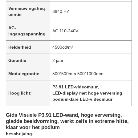
Vernieuwingsfreq
3840 HZ
uentie
AC-
AC 110-240V
ingangsspanning
Helderheid
4500cd/m²
Garantie
2 jaar
Modulegrootte
500*500mm 500*1000mm
P3.91 LED-videomuur
,
Hoog licht:
LED-display met hoge verversing
,
podiumklare LED-videomuur
Gids Visuele P3.91 LED-wand, hoge verversing,
gladde beeldvorming, werkt zelfs in extreme hitte,
klaar voor het podium
beschrijving: