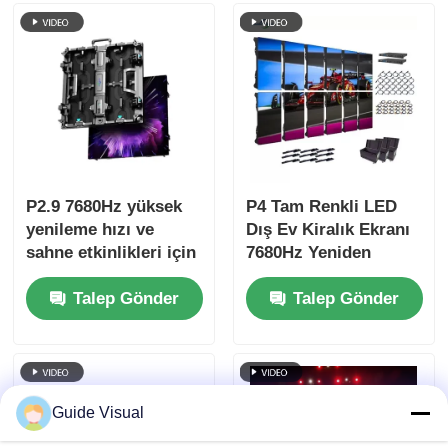
duvarı
P2.9 7680Hz yüksek
P4 Tam Renkli LED
yenileme hızı ve
Dış Ev Kiralık Ekranı
sahne etkinlikleri için
7680Hz Yeniden
çift güç ve sinyal
Yükleme Hızı ve IP65
Talep Gönder
Talep Gönder
yedeklemesi ile ince
HD Video Duvar
piksel pitch LED
Ekranı için Su
video duvarı
geçirmez
Guide Visual