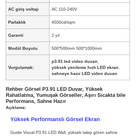
AC giriş voltajı
AC 110-240V
Parlaklık
4500cd/sqm
Garanti
2 yıl
Modül Boyutu
500*500mm 500*1000mm
p3.91 led video duvarı
,
Vurgulamak:
yüksek yenileme hızlı LED ekran
,
sahneye hazır LED video duvarı
Rehber Görsel P3.91 LED Duvar, Yüksek
Rahatlatma, Yumuşak Görseller, Aşırı Sıcakta bile
Performans, Sahne Hazır
Açıklama:
Yüksek Performanslı Görsel Ekran
Guide Visual P3.91 LED Wall, yüksek talep gören sahne