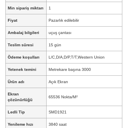
Min sipariş miktarı
1
Fiyat
Pazarlık edilebilir
Ambalaj bilgileri
uçuş çantası
Teslim süresi
15 gün
Ödeme koşulları
L/C,D/A,D/P,T/T,Western Union
Yetenek temini
Metrekare başına 3000
Ürün adı
Açık Ekran
Ekran
65536 Nokta/M²
çözünürlüğü
Ledli Tip
SMD1921
Yenileme hızı
3840 saat