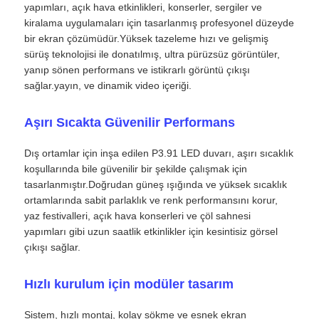
yapımları, açık hava etkinlikleri, konserler, sergiler ve
kiralama uygulamaları için tasarlanmış profesyonel düzeyde
bir ekran çözümüdür.Yüksek tazeleme hızı ve gelişmiş
sürüş teknolojisi ile donatılmış, ultra pürüzsüz görüntüler,
yanıp sönen performans ve istikrarlı görüntü çıkışı
sağlar.yayın, ve dinamik video içeriği.
Aşırı Sıcakta Güvenilir Performans
Dış ortamlar için inşa edilen P3.91 LED duvarı, aşırı sıcaklık
koşullarında bile güvenilir bir şekilde çalışmak için
tasarlanmıştır.Doğrudan güneş ışığında ve yüksek sıcaklık
ortamlarında sabit parlaklık ve renk performansını korur,
yaz festivalleri, açık hava konserleri ve çöl sahnesi
Ana Sayfa
yapımları gibi uzun saatlik etkinlikler için kesintisiz görsel
çıkışı sağlar.
Ürünler
Hızlı kurulum için modüler tasarım
Videolar
Sistem, hızlı montaj, kolay sökme ve esnek ekran