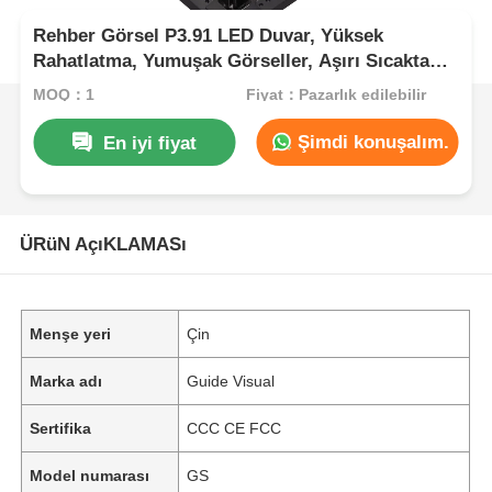
Rehber Görsel P3.91 LED Duvar, Yüksek
Rahatlatma, Yumuşak Görseller, Aşırı Sıcakta
bile Performans, Sahne Hazır
MOQ：1
Fiyat：Pazarlık edilebilir
Şimdi konuşalım.
En iyi fiyat
ÜRüN AçıKLAMASı
Menşe yeri
Çin
Marka adı
Guide Visual
Sertifika
CCC CE FCC
Model numarası
GS