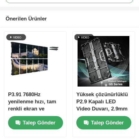
Önerilen Ürünler
P3.91 7680Hz
Yüksek çözünürlüklü
yenilenme hızı, tam
P2.9 Kapalı LED
renkli ekran ve
Video Duvarı, 2.9mm
konserler ve sahne
Piksel Pitch 3840 Hz
Talep Gönder
Talep Gönder
etkinlikleri için IP65
Yenilenme Hızı ve
koruması ile açık
4500cd/sqm Parlaklık
hava LED video