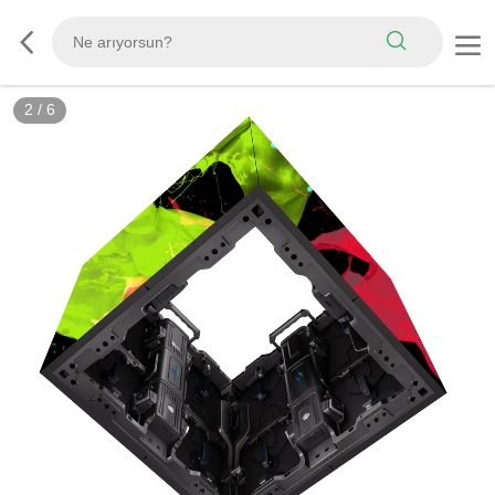
2
/
6