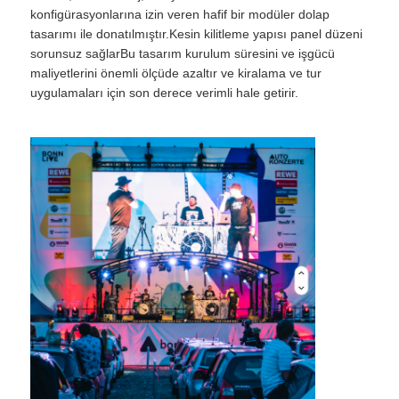
konfigürasyonlarına izin veren hafif bir modüler dolap
tasarımı ile donatılmıştır.Kesin kilitleme yapısı panel düzeni
VR Gösterisi
sorunsuz sağlarBu tasarım kurulum süresini ve işgücü
maliyetlerini önemli ölçüde azaltır ve kiralama ve tur
uygulamaları için son derece verimli hale getirir.
Hakkımızda
Fabrika turu
Kalite kontrolü
Bize Ulaşın
Haberler
Durumlar