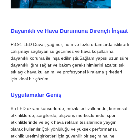
Bir İndirim İste
Dayanıklı ve Hava Durumuna Dirençli İnşaat
LED Video Duvar Ekranı
P3.91 LED Duvar, yağmur, nem ve tozlu ortamlarda istikrarlı
çalışmayı sağlayan su geçirmez ve hava koşullarına
LED ekran ekranı
dayanıklı koruma ile inşa edilmiştir.Sağlam yapısı uzun süre
dayanıklılığını sağlar ve bakım gereksinimlerini azaltır, sık
sık açık hava kullanımı ve profesyonel kiralama şirketleri
konser led ekranı
için ideal bir çözüm.
Uygulamalar Geniş
Sahne LED ekran kiralama
Bu LED ekranı konserlerde, müzik festivallerinde, kurumsal
Cob LED video duvarı
etkinliklerde, sergilerde, alışveriş merkezlerinde, spor
etkinliklerinde ve açık hava reklam tesislerinde yaygın
olarak kullanılır.Çok yönlülüğü ve yüksek performansı,
Şeffaf LED ekran
etkinlik üretimi şirketleri için güvenilir bir seçim haline