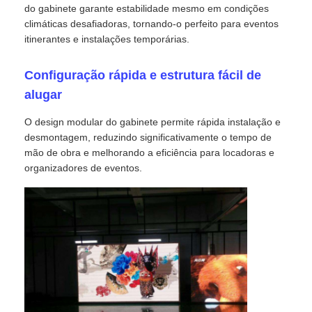
do gabinete garante estabilidade mesmo em condições
climáticas desafiadoras, tornando-o perfeito para eventos
Solicitar Orçamento
itinerantes e instalações temporárias.
Configuração rápida e estrutura fácil de
Vídeo Wall Display de LED
alugar
O design modular do gabinete permite rápida instalação e
Tela da tela LED
desmontagem, reduzindo significativamente o tempo de
mão de obra e melhorando a eficiência para locadoras e
organizadores de eventos.
Tela do diodo emissor de luz do concerto
Aluguer de ecrãs de LED
Parede de vídeo led de cobra
Exibição de LED transparente