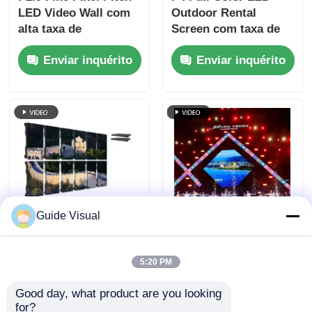
LED Video Wall com
Outdoor Rental
alta taxa de
Screen com taxa de
atualização de
atualização de
Enviar inquérito
Enviar inquérito
7680Hz e backup de
7680Hz e IP65
energia e sinal duplo
impermeável para HD
para eventos de palco
Video Wall Display
Guide Visual
7680Hz taxa de
Guia Visual GS Série
atualização IP65
P4.81 Exibição LED
5:20 PM
resistente à água LED
de aluguel ao ar livre
parede de vídeo com
para aluguel de nível
Good day, what product are you looking 
Enviar inquérito
Enviar inquérito
caixa de alumínio
de entrada, 5000nit
for?