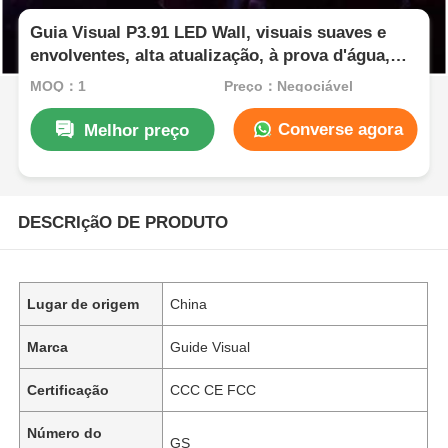
Guia Visual P3.91 LED Wall, visuais suaves e
envolventes, alta atualização, à prova d'água,
construído para impacto no palco
MOQ：1
Preço：Negociável
Converse agora
Melhor preço
DESCRIçãO DE PRODUTO
Lugar de origem
China
Marca
Guide Visual
Certificação
CCC CE FCC
Número do
GS