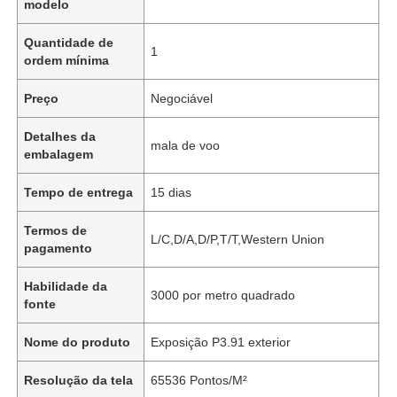
modelo
Quantidade de
1
ordem mínima
Preço
Negociável
Detalhes da
mala de voo
embalagem
Tempo de entrega
15 dias
Termos de
L/C,D/A,D/P,T/T,Western Union
pagamento
Habilidade da
3000 por metro quadrado
fonte
Nome do produto
Exposição P3.91 exterior
Resolução da tela
65536 Pontos/M²