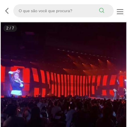
2
/
7