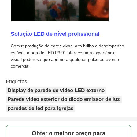
Ecrã LED SMD
Solução LED de nível profissional
Painel de exibição LED exterior
Com reprodução de cores vivas, alto brilho e desempenho
estável, a parede LED P3.91 oferece uma experiência
outdoor led ao ar livre
visual poderosa que aprimora qualquer palco ou evento
comercial.
Etiquetas:
Display de parede de vídeo LED externo
Parede video exterior do diodo emissor de luz
paredes de led para igrejas
Obter o melhor preço para