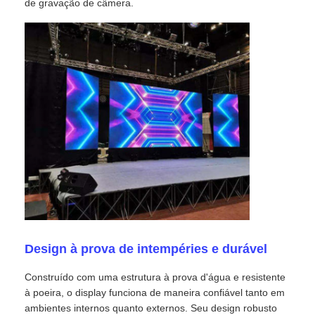
de gravação de câmera.
Espetáculo VR
Sobre nós
Visita à Fábrica
Controle de qualidade
Contacte-nos
Design à prova de intempéries e durável
Notícias
Construído com uma estrutura à prova d'água e resistente
à poeira, o display funciona de maneira confiável tanto em
Casos
ambientes internos quanto externos. Seu design robusto