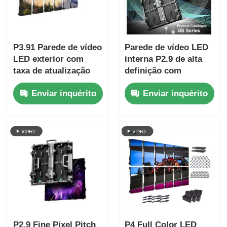
P3.91 Parede de vídeo
Parede de vídeo LED
LED exterior com
interna P2.9 de alta
taxa de atualização
definição com
de 7680Hz, exibição
densidade de pixel de
Enviar inquérito
Enviar inquérito
em cores completas e
2,9 mm, taxa de
proteção IP65 para
atualização de 3840
concertos e eventos
Hz e brilho de
de palco
4500cd/m²
P2.9 Fine Pixel Pitch
P4 Full Color LED