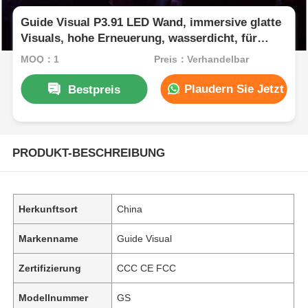
Guide Visual P3.91 LED Wand, immersive glatte
Visuals, hohe Erneuerung, wasserdicht, für
Bühnenwirkung gebaut
MOQ：1
Preis：Verhandelbar
Plaudern Sie Jetzt
Bestpreis
PRODUKT-BESCHREIBUNG
Herkunftsort
China
Markenname
Guide Visual
Zertifizierung
CCC CE FCC
Modellnummer
GS