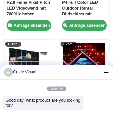
P2.9 Feine Pixel Pitch
P4 Full Color LED
LED Videowand mit
Outdoor Rental
7680Hz hoher
Bildschirm mit
Erfrischungsrate und
7680Hz
Anfrage absenden
Anfrage absenden
Dual Power & Signal
Auffrischungsrate
Backup für
und IP65 Wasserdicht
Bühnenveranstaltungen
für HD Video
Wandbildschirm
Guide Visual
11:44 AM
7680Hz
Guide Visual GS-
Auffrischungsrate
Serie P4.81
Good day, what product are you looking 
IP65 wasserdichte
Außenvermietung
for?
LED-Videowand mit
LED-Display für