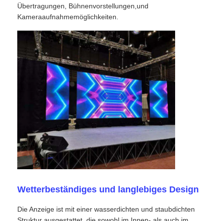
Übertragungen, Bühnenvorstellungen,und
Kameraaufnahmemöglichkeiten.
VR Show
Über uns
Werksbesichtigung
Qualitätskontrolle
Kontakt
Nachrichten
Wetterbeständiges und langlebiges Design
Die Anzeige ist mit einer wasserdichten und staubdichten
Fälle
Struktur ausgestattet, die sowohl im Innen- als auch im