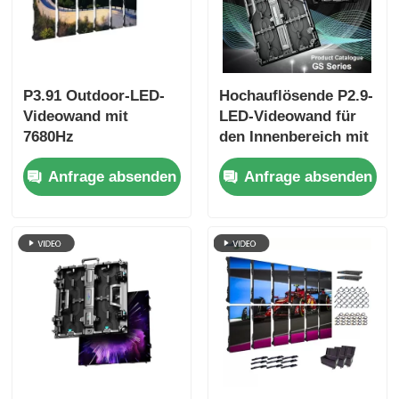
P3.91 Outdoor-LED-
Hochauflösende P2.9-
Videowand mit
LED-Videowand für
7680Hz
den Innenbereich mit
Erfrischungsrate,
2,9 mm Pixelabstand,
Anfrage absenden
Anfrage absenden
Farbbildschirm und
3840 Hz
IP65-Schutz für
Bildwiederholfrequenz
Konzerte und
und 4500 cd/m²
Bühnenveranstaltungen
Helligkeit