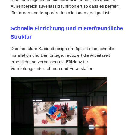
Außenbereich zuverlässig funktioniert.so dass es perfekt
für Touren und temporäre Installationen geeignet ist.
Angebot anfordern
Schnelle Einrichtung und mieterfreundliche
LED-Videowand-Display
Struktur
Das modulare Kabinettdesign ermöglicht eine schnelle
LED -Anzeigebildschirm
Installation und Demontage, reduziert die Arbeitszeit
erheblich und verbessert die Effizienz für
Vermietungsunternehmen und Veranstalter.
Schirm des Konzert-LED
Vermietung von LED-Bildschirmen
COB -LED -Videowand
Transparentes LED -Display