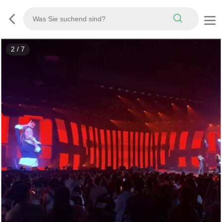
2
/
7