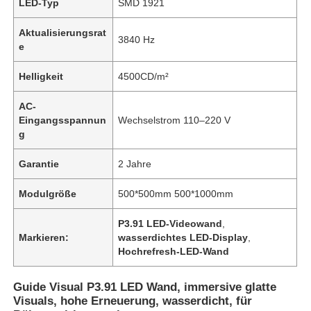
LED-Typ
SMD 1921
Aktualisierungsrat
3840 Hz
e
Helligkeit
4500CD/m²
AC-
Eingangsspannun
Wechselstrom 110–220 V
g
Garantie
2 Jahre
Modulgröße
500*500mm 500*1000mm
P3.91 LED-Videowand
,
Markieren:
wasserdichtes LED-Display
,
Hochrefresh-LED-Wand
Guide Visual P3.91 LED Wand, immersive glatte
Visuals, hohe Erneuerung, wasserdicht, für