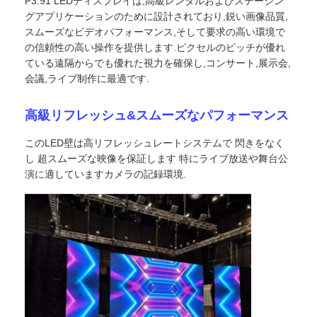
P3.91 LEDディスプレイは,高級レンタルおよびステージン
グアプリケーションのために設計されており,鋭い画像品質,
スムーズなビデオパフォーマンス,そして要求の高い環境で
の信頼性の高い操作を提供します.ピクセルのピッチが優れ
ている遠隔からでも優れた視力を確保し,コンサート,展示会,
会議,ライブ制作に最適です.
高級リフレッシュ&スムーズなパフォーマンス
このLED壁は高リフレッシュレートシステムで 閃きをなく
し 超スムーズな映像を保証します 特にライブ放送や舞台公
演に適していますカメラの記録環境.
ホーム
製品
動画