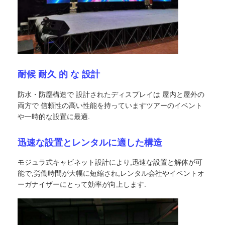
VRショー
私たちについて
耐候 耐久 的 な 設計
工場見学
防水・防塵構造で 設計されたディスプレイは 屋内と屋外の
両方で 信頼性の高い性能を持っていますツアーのイベント
や一時的な設置に最適.
品質管理
迅速な設置とレンタルに適した構造
お問い合わせ
モジュラ式キャビネット設計により,迅速な設置と解体が可
能で,労働時間が大幅に短縮され,レンタル会社やイベントオ
ーガナイザーにとって効率が向上します.
ニュース
ケース