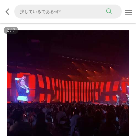
2
/
7