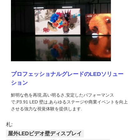
引金 を 求め て ください
LED ビデオウォールディスプレイ
LEDディスプレイ画面
プロフェッショナルグレードのLEDソリュー
コンサートLEDスクリーン
ション
鮮明な色を再現,高い明るさ,安定したパフォーマンス
ステージLEDスクリーンレンタル
で,P3.91 LED 壁は,あらゆるステージや商業イベントを向上
させる強力な視覚体験を提供します.
コブLEDビデオ壁
札:
屋外LEDビデオ壁ディスプレイ
透明なLEDディスプレイ