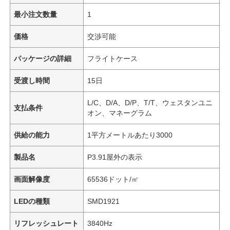
最小注文数量
1
価格
交渉可能
パッケージの詳細
フライトケース
受渡し時間
15日
L/C、D/A、D/P、T/T、ウェスタンユニ
支払条件
オン、マネーグラム
供給の能力
1平方メートルあたり3000
製品名
P3.91屋外の表示
画面解像度
65536ドット/㎡
LEDの種類
SMD1921
リフレッシュレート
3840Hz