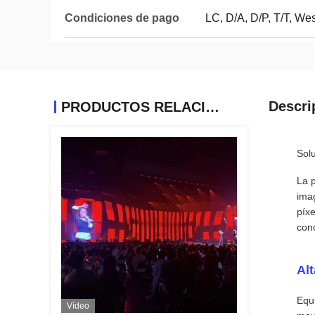
Condiciones de pago
LC, D/A, D/P, T/T, W
Descri
PRODUCTOS RELACIONADOS
Solu
La p
imag
píxe
conc
Alt
Equ
Vídeo