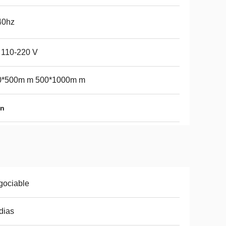
40hz
 110-220 V
0*500m m 500*1000m m
ón
gociable
dias