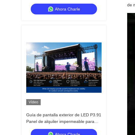
señal estable y alta frecuencia de
de m
Ahora Charle
actualización
Vídeo
Guía de pantalla exterior de LED P3.91
Panel de alquiler impermeable para
escenarios de conciertos y exhibición
Ahora Charle
de eventos