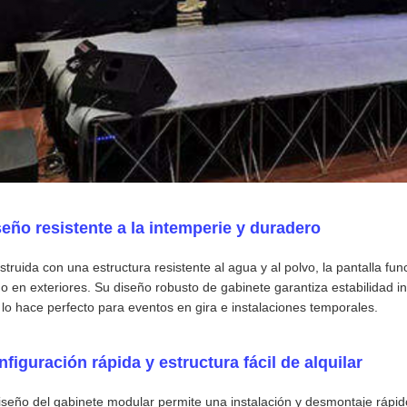
eño resistente a la intemperie y duradero
truida con una estructura resistente al agua y al polvo, la pantalla fu
 en exteriores. Su diseño robusto de gabinete garantiza estabilidad in
lo hace perfecto para eventos en gira e instalaciones temporales.
figuración rápida y estructura fácil de alquilar
iseño del gabinete modular permite una instalación y desmontaje rápido