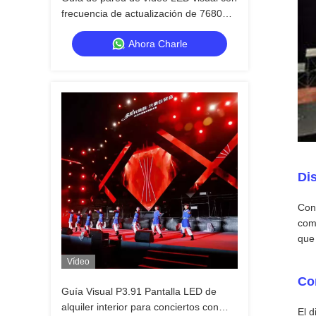
frecuencia de actualización de 7680Hz
IP65 a prueba de agua para eventos
Ahora Charle
Dis
Cons
como
que 
Vídeo
Con
Guía Visual P3.91 Pantalla LED de
alquiler interior para conciertos con
El d