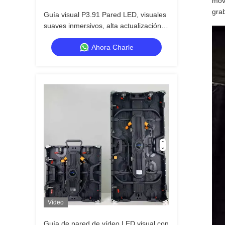
movi
gra
Guía visual P3.91 Pared LED, visuales
suaves inmersivos, alta actualización,
resistente al agua, construido para el
Ahora Charle
impacto del escenario
Vídeo
Guía de pared de vídeo LED visual con