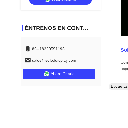
ÉNTRENOS EN CONTACTO CON
86--18220591195
So
sales@sqleddisplay.com
Con 
expe
Ahora Charle
Etiqueta