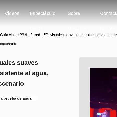
Vídeos
Espectáculo
Sobre
Contact
De RV
Nosotros
Nosotro
Guía visual P3.91 Pared LED, visuales suaves inmersivos, alta actualiz
escenario
suales suaves
sistente al agua,
scenario
 a prueba de agua