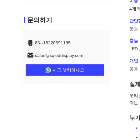
이중
4개의
문의하기
단단
운송
충돌 
86--18220591195
LED
sales@sqleddisplay.com
개인
공용 
지금 챗팅하세요
실제
우리는
자는
누가