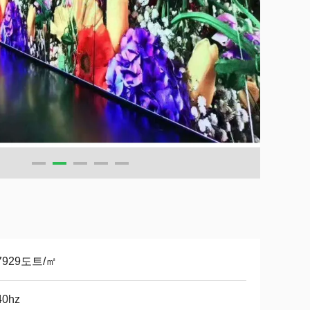
7929도트/㎡
40hz