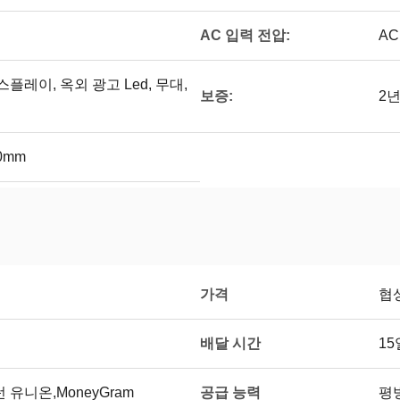
AC 입력 전압:
AC
플레이, 옥외 광고 Led, 무대,
보증:
2
00mm
가격
협
배달 시간
15
공급 능력
웨스턴 유니온,MoneyGram
평방