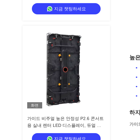
질 비주얼
지금 챗팅하세요
높은
화면
하지
가이드 비주얼 높은 안정성 P2.6 콘서트
가이드
용 실내 렌터 LED 디스플레이, 듀얼 파
워 백업 7680Hz CE
지금 챗팅하세요