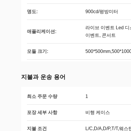
명도:
900cd/평방미터
라이브 이벤트 Led 디스
애플리케이션:
이벤트, 콘서트
모듈 크기:
500*500mm,500*10
지불과 운송 용어
최소 주문 수량
1
포장 세부 사항
비행 케이스
지불 조건
L/C,D/A,D/P,T/T,