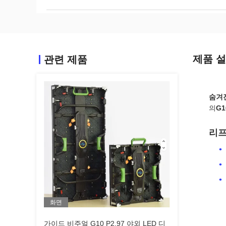
제품 
관련 제품
숨겨진
의
G1
리프
화면
가이드 비주얼 G10 P2.97 야외 LED 디