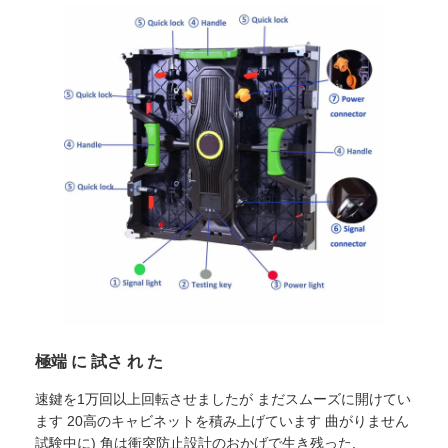
SMD LEDスクリーン
屋外用LEDディスプレイボード
屋外の導かれた看板
極端 に 試さ れ た
速鍵を1万回以上回転させましたが まだスムーズに開けてい
ます 20高のキャビネットを積み上げています 曲がりません
試験中に) 角は衝突防止設計のおかげで生き残った.