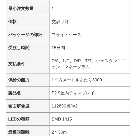
最小注文数量
1
価格
交渉可能
パッケージの詳細
フライトケース
受渡し時間
15日間
D/A、L/C、D/P、T/T、ウェスタンユニ
支払条件
オン、マネーグラム
供給の能力
1平方メートルあたり3000
製品名
P2.9屋内ディスプレイ
画面解像度
112896点/m2
LEDの種類
SMD 1415
最適視距離
2〜50m