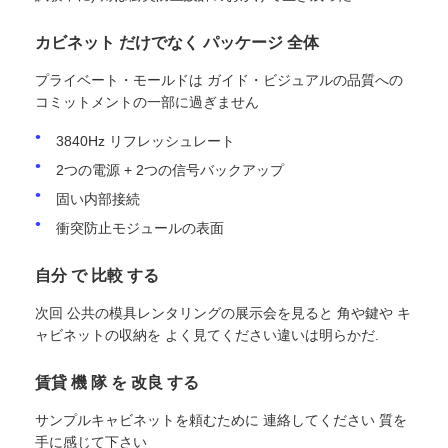
カビネット だけでなく パッケージ 全体
プライベート・モールドは ガイド・ビジュアルの品質への
コミットメントの一部に過ぎません
3840Hz リフレッシュレート
2つの電源 + 2つの信号バックアップ
固い内部接続
衝突防止モジュールの表面
自分 で 比較 する
次回 公共の模具レンタリングの展示会を見ると 角や鍵や キ
ャビネットの収納を よく見てください違いは明らかだ.
賃貸 機 隊 を 改良 する
サンプルキャビネットを頼むために 連絡してください 質を
手に感じて下さい