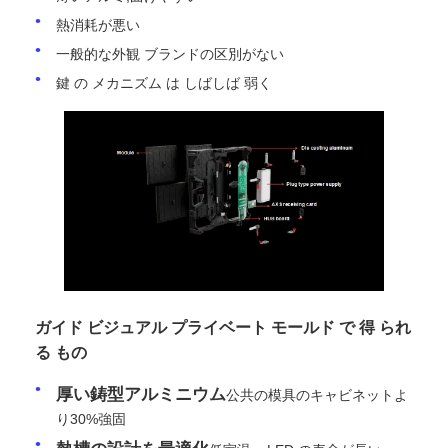
熱消耗が悪い
一般的な外観 ブランドの区別がない
VRショー
鍵 の メカニズム は しばしば 弱く
私たちについて
工場見学
品質管理
お問い合わせ
ガイド ビジュアル プライベート モールド で 得 られ
る もの
ニュース
厚い鋳型アルミニウム
公共の模具のキャビネットよ
り30%強固
ケース