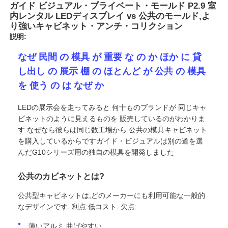
ガイド ビジュアル・プライベート・モールド P2.9 室
内レンタル LEDディスプレイ vs 公共のモールド,よ
り強いキャビネット・アンチ・コリクション
説明:
なぜ 民間 の 模具 が 重要 な の か ほか に 貸
し出し の 展示 棚 の ほとんど が 公共 の 模具
を 使う の は なぜ か
LEDの展示会を走ってみると 何十ものブランドが 同じキャ
ビネットのように見えるものを 販売しているのがわかりま
す なぜなら彼らは同じ数工場から 公共の模具キャビネット
を購入しているからですガイド・ビジュアルは別の道を選
んだG10シリーズ用の独自の模具を開発しました
ホーム
公共のカビネットとは?
製品
公共型キャビネットは,どのメーカーにも利用可能な一般的
なデザインです. 利点:低コスト. 欠点:
動画
薄いアルミ,曲げやすい