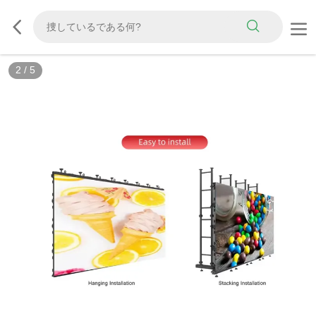
2
/
5