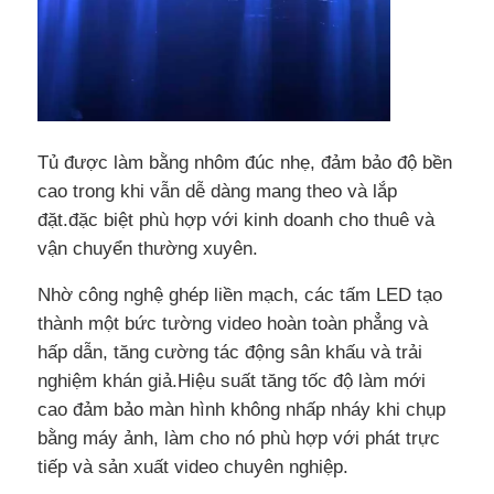
Buổi trình diễn VR
Về Chúng Tôi
Tủ được làm bằng nhôm đúc nhẹ, đảm bảo độ bền
cao trong khi vẫn dễ dàng mang theo và lắp
Tham quan nhà máy
đặt.đặc biệt phù hợp với kinh doanh cho thuê và
vận chuyển thường xuyên.
Kiểm soát chất lượng
Nhờ công nghệ ghép liền mạch, các tấm LED tạo
thành một bức tường video hoàn toàn phẳng và
Liên hệ với chúng tôi
hấp dẫn, tăng cường tác động sân khấu và trải
nghiệm khán giả.Hiệu suất tăng tốc độ làm mới
cao đảm bảo màn hình không nhấp nháy khi chụp
Tin tức
bằng máy ảnh, làm cho nó phù hợp với phát trực
tiếp và sản xuất video chuyên nghiệp.
Các trường hợp