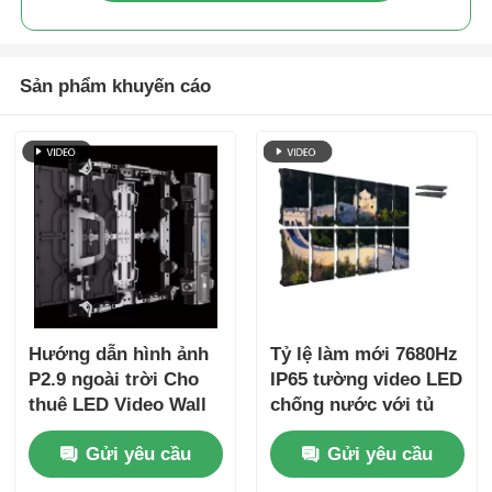
Sản phẩm khuyến cáo
Hướng dẫn hình ảnh
Tỷ lệ làm mới 7680Hz
P2.9 ngoài trời Cho
IP65 tường video LED
thuê LED Video Wall
chống nước với tủ
Die-Cast Cabinet màn
nhôm đúc đúp cho
Gửi yêu cầu
Gửi yêu cầu
hình sân khấu liền
các sự kiện chuyên
mạch cho các sự kiện
nghiệp