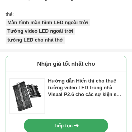
thẻ:
Màn hình SMD LED
Màn hình màn hình LED ngoài trời
Tường video LED ngoài trời
Bảng hiển thị LED ngoài trời
tường LED cho nhà thờ
biển quảng cáo led ngoài trời
Nhận giá tốt nhất cho
Hướng dẫn Hiển thị cho thuê
tường video LED trong nhà
Visual P2.6 cho các sự kiện sân
khấu Màn hình liền mạch buổi
hòa nhạc
Tiếp tục