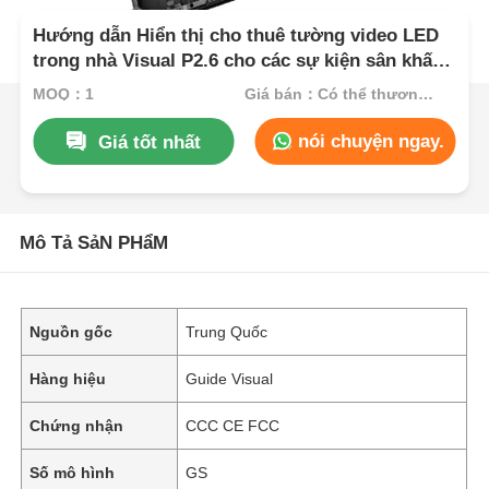
Hướng dẫn Hiển thị cho thuê tường video LED
trong nhà Visual P2.6 cho các sự kiện sân khấu
Màn hình liền mạch buổi hòa nhạc
MOQ：1
Giá bán：Có thể thương lượng
nói chuyện ngay.
Giá tốt nhất
Mô Tả SảN PHẩM
Nguồn gốc
Trung Quốc
Hàng hiệu
Guide Visual
Chứng nhận
CCC CE FCC
Số mô hình
GS