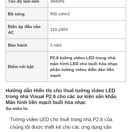
Tốc độ làm mới
3840Hz
Độ sáng
900 cd/m2
Điện áp đầu vào
110-240V
AC
Bảo hành
2 năm
P2.6 tường video LED trong nhà
,
màn hình LED cho buổi hòa nhạc
,
Điểm nổi bật:
phần tường video diễn đàn liền
mạch
Hướng dẫn Hiển thị cho thuê tường video LED
trong nhà Visual P2.6 cho các sự kiện sân khấu
Màn hình liền mạch buổi hòa nhạc
Sự miêu tả:
Tường video LED cho thuê trong nhà P2.6 của
chúng tôi được thiết kế cho các ứng dụng sân