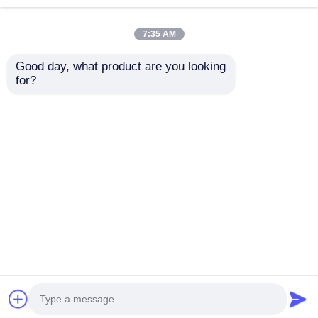
7:35 AM
Good day, what product are you looking 
for?
Hướng dẫn Màn hình
Hướng dẫn hình ảnh
LED cho thuê ngoài
P3.91 Cho thuê màn
trời Visual GS Series
hình hiển thị LED cho
P4.81 5000nit IP65
buổi hòa nhạc sân
Gửi yêu cầu
Gửi yêu cầu
cho Bảng quảng cáo
khấu Sự kiện sử dụng
sân vận động, Sao
trong nhà ngoài trời
lưu kép 7680Hz
Tỷ lệ làm mới cao
Nhà
Về chúng tôi
Liên hệ với chúng tôi
Desktop Site
Sơ đồ trang web
Chính sách bảo mật
Phẩm chất
Màn hình treo tường LED
Nhà máy
trung quốc.Copyright © 2026 Shenzhen Guide
Technology Co., Ltd. All Rights Reserved.