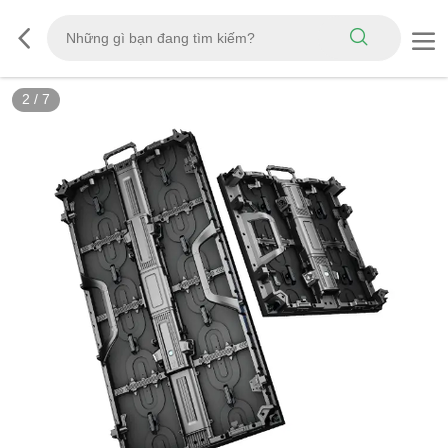
2
/
7