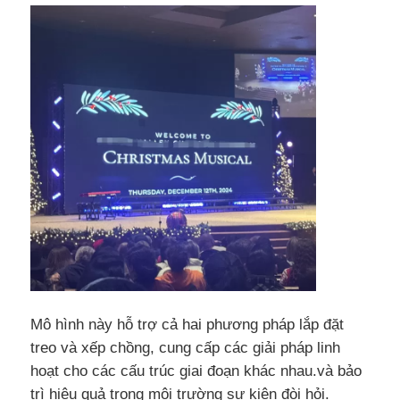
Yêu cầu báo giá
Màn hình treo tường LED
Màn hình hiển thị LED
Màn hình LED cho buổi hòa nhạc
Thuê màn hình LED sân khấu
Mô hình này hỗ trợ cả hai phương pháp lắp đặt
Tường video LED COB
treo và xếp chồng, cung cấp các giải pháp linh
hoạt cho các cấu trúc giai đoạn khác nhau.và bảo
Màn hình LED trong suốt
trì hiệu quả trong môi trường sự kiện đòi hỏi.