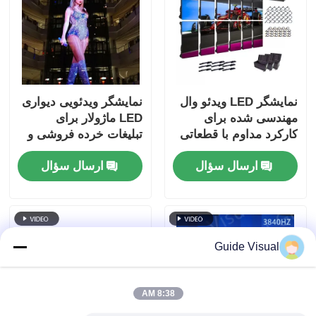
نمایشگر LED ویدئو وال
نمایشگر ویدئویی دیواری
مهندسی شده برای
LED ماژولار برای
کارکرد مداوم با قطعاتی
تبلیغات خرده فروشی و
که طول عمر طولانی را
پس زمینه
ارسال سؤال
ارسال سؤال
در محیط‌های سخت
تضمین می‌کنند
Guide Visual
8:38 AM