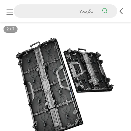
2
/
7