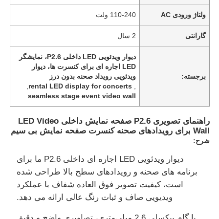
ولتاژ ورودی AC
110-240 ولت
گارانتی
2 سال
دیوار ویدئویی LED داخلی P2.6، نمایشگر
LED اجاره ای برای کنسرت ها، دیوار
برجسته:
ویدئویی رویداد صحنه بدون درز
,
rental LED display for concerts
,
seamless stage event video wall
راهنمای تصویری P2.6 صفحه نمایش داخلی LED Video
Wall برای رویدادهای صحنه کنسرت صفحه نمایش بی سیم
شرح:
دیوار ویدئویی LED اجاره ای داخلی P2.6 ما برای
برنامه های صحنه و رویدادهای سطح بالا طراحی شده
است، کیفیت تصویر فوق العاده شفاف با عملکرد
ویدیویی صاف و ثبات رنگ عالی ارائه می دهد.
با گام پیکسلی 2.6 میلی‌متری، تصاویری واضح و دقیق