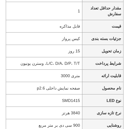
مقدار حداقل تعداد
1
سفارش
قیمت
قابل مذاکره
جزئیات بسته بندی
کیس پرواز
زمان تحویل
15 روز
شرایط پرداخت
L/C، D/A، D/P، T/T، وسترن یونیون
قابلیت ارائه
متری 3000
نام محصول
صفحه نمایش داخلی p2.6
نوع LED
SMD1415
نرخ تازه سازی
3840 هرتز
روشنایی
900 سی دی بر متر مربع