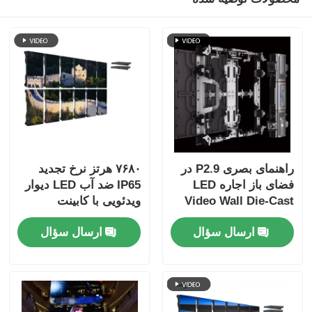
راهنمای بصری P2.9 در
۷۶۸۰ هرتز نرخ تجدید
فضای باز اجاره LED
IP65 ضد آب LED دیوار
Video Wall Die-Cast
ویدئویی با کابینت
Cabinet صفحه نمایش
آلومینیوم ریخته شده
ارسال سؤال
ارسال سؤال
صحنه بی سیم برای
برای رویدادهای حرفه ای
رویدادهای کنسرت