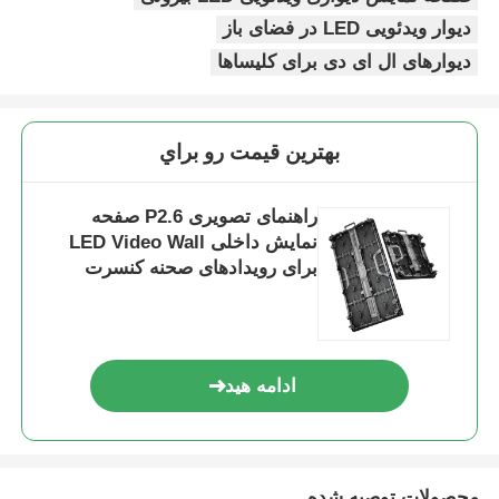
دیوار ویدئویی LED در فضای باز
صفحه نمایش LED SMD
دیوارهای ال ای دی برای کلیساها
صفحه نمایش LED بیرونی
بهترين قيمت رو براي
بیلبورد LED در فضای باز
راهنمای تصویری P2.6 صفحه
نمایش داخلی LED Video Wall
برای رویدادهای صحنه کنسرت
صفحه نمایش بی سیم
ادامه هید
محصولات توصیه شده