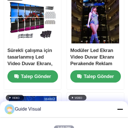
Sürekli çalışma için
Modüler Led Ekran
tasarlanmış Led
Video Duvar Ekranı
Video Duvar Ekranı,
Perakende Reklam
zorlu ortamlarda
Arka Planı İçin
Talep Gönder
Talep Gönder
uzun ömürlü olmasını
sağlayan bileşenlerle
Guide Visual