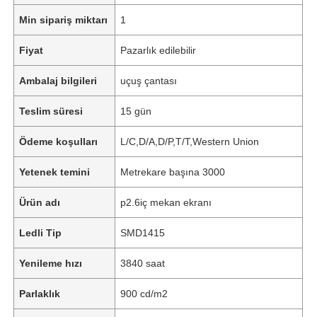
Min sipariş miktarı
1
Fiyat
Pazarlık edilebilir
Ambalaj bilgileri
uçuş çantası
Teslim süresi
15 gün
Ödeme koşulları
L/C,D/A,D/P,T/T,Western Union
Yetenek temini
Metrekare başına 3000
Ürün adı
p2.6iç mekan ekranı
Ledli Tip
SMD1415
Yenileme hızı
3840 saat
Parlaklık
900 cd/m2