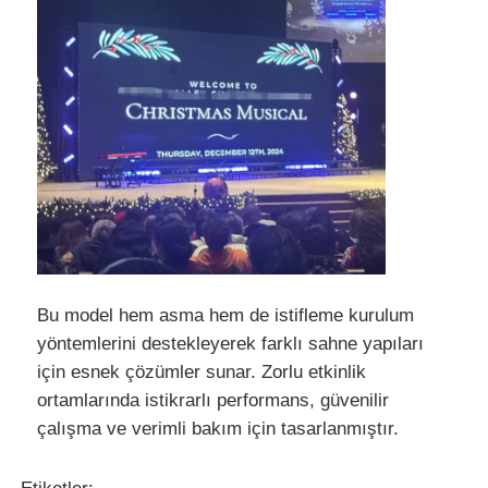
Bir İndirim İste
LED Video Duvar Ekranı
LED ekran ekranı
konser led ekranı
Bu model hem asma hem de istifleme kurulum
Sahne LED ekran kiralama
yöntemlerini destekleyerek farklı sahne yapıları
için esnek çözümler sunar. Zorlu etkinlik
ortamlarında istikrarlı performans, güvenilir
Cob LED video duvarı
çalışma ve verimli bakım için tasarlanmıştır.
Şeffaf LED ekran