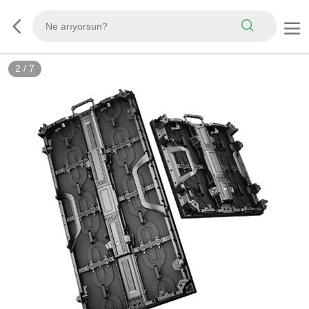
2
/
7