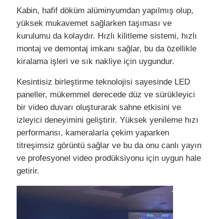
Kabin, hafif döküm alüminyumdan yapılmış olup,
yüksek mukavemet sağlarken taşıması ve
VR Gösterisi
kurulumu da kolaydır. Hızlı kilitleme sistemi, hızlı
montaj ve demontaj imkanı sağlar, bu da özellikle
Hakkımızda
kiralama işleri ve sık nakliye için uygundur.
Kesintisiz birleştirme teknolojisi sayesinde LED
Fabrika turu
paneller, mükemmel derecede düz ve sürükleyici
bir video duvarı oluşturarak sahne etkisini ve
izleyici deneyimini geliştirir. Yüksek yenileme hızı
Kalite kontrolü
performansı, kameralarla çekim yaparken
titreşimsiz görüntü sağlar ve bu da onu canlı yayın
Bize Ulaşın
ve profesyonel video prodüksiyonu için uygun hale
getirir.
Haberler
Durumlar