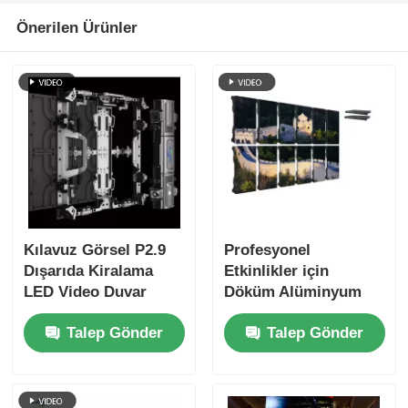
Önerilen Ürünler
Kılavuz Görsel P2.9
Profesyonel
Dışarıda Kiralama
Etkinlikler için
LED Video Duvar
Döküm Alüminyum
Ölçümlü Kalıp Dolabı
Dolaplı 7680Hz
Talep Gönder
Talep Gönder
Konser Etkinlikleri
Yenileme Hızı IP65 Su
İçin Dikişsiz Sahne
Geçirmez LED Video
Ekranı
Duvarı