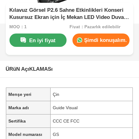
Kılavuz Görsel P2.6 Sahne Etkinlikleri Konseri
Kusursuz Ekran için İç Mekan LED Video Duvar
Kiralama Ekranı
MOQ：1
Fiyat：Pazarlık edilebilir
Şimdi konuşalım.
En iyi fiyat
ÜRüN AçıKLAMASı
Menşe yeri
Çin
Marka adı
Guide Visual
Sertifika
CCC CE FCC
Model numarası
GS