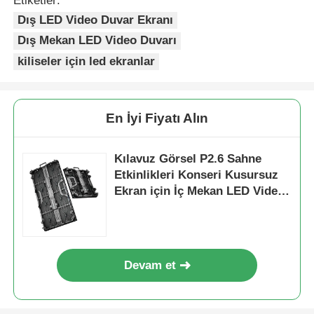
Etiketler:
Dış LED Video Duvar Ekranı
SMD LED Ekran
Dış Mekan LED Video Duvarı
kiliseler için led ekranlar
Dış LED Ekran Tablosu
En İyi Fiyatı Alın
Dış mekan led reklam panosu
Kılavuz Görsel P2.6 Sahne
Etkinlikleri Konseri Kusursuz
Ekran için İç Mekan LED Video
Duvar Kiralama Ekranı
Devam et